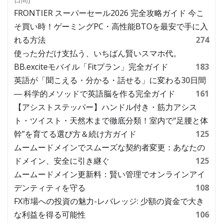
FRONTIER スーパーセール2026 完全攻略ガイド 今こ
そ買い時！ゲーミングPC・高性能BTOを最安で手に入
れる方法
274
使った分だけ支払う、いちばん賢いスマホ代。
BB.exciteモバイル「Fitプラン」完全ガイド
183
英語が「聞こえる・分かる・話せる」に変わる30日間
― 科学的メソッドで英語脳を作る完全ガイド
161
【アシストステッパー】ハンドル付き・筋力アシス
ト・ツイスト・天然木まで徹底分類！室内で“足腰と体
幹”を育てる選び方＆続け方ガイド
125
ムームードメインでスムーズな契約者変更：あなたの
ドメイン、安全に引き継ぐ
125
ムームードメイン更新料：賢い管理でオンラインアイ
デンティティを守る
108
FX市場への投資の魅力-レバレッジ: 少額の資金で大き
な利益を得る可能性
106