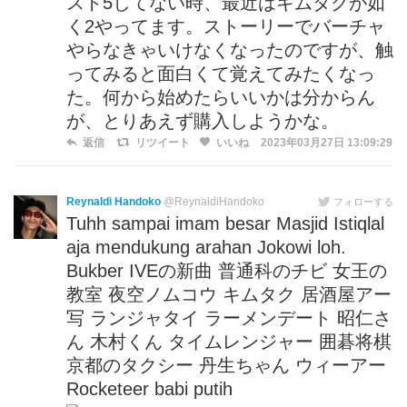
スト5してない時、最近はキムタクが如
く2やってます。ストーリーでバーチャ
やらなきゃいけなくなったのですが、触
ってみると面白くて覚えてみたくなっ
た。何から始めたらいいかは分からん
が、とりあえず購入しようかな。
返信
リツイート
いいね
2023年03月27日 13:09:29
Reynaldi Handoko
@ReynaldiHandoko
フォローする
Tuhh sampai imam besar Masjid Istiqlal
aja mendukung arahan Jokowi loh.
Bukber IVEの新曲 普通科のチビ 女王の
教室 夜空ノムコウ キムタク 居酒屋アー
写 ランジャタイ ラーメンデート 昭仁さ
ん 木村くん タイムレンジャー 囲碁将棋
京都のタクシー 丹生ちゃん ウィーアー
Rocketeer babi putih