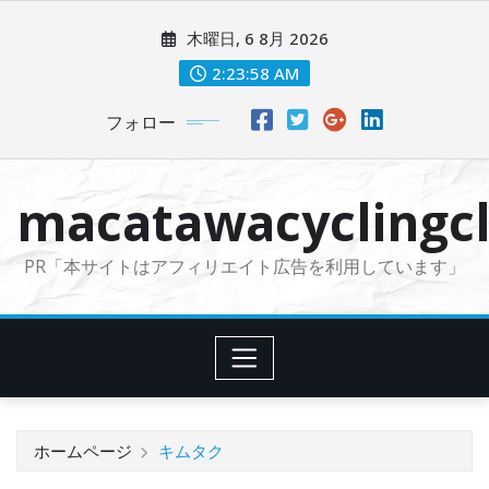
コ
木曜日, 6 8月 2026
ン
テ
2:23:59 AM
ン
フォロー
ツ
に
ス
macatawacyclingcl
キ
ッ
PR「本サイトはアフィリエイト広告を利用しています」
プ
ホームページ
キムタク