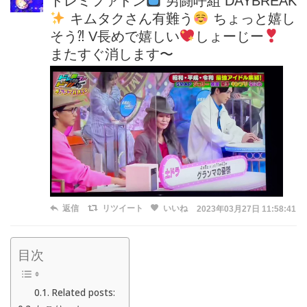
ドレミファドン
男闘呼組 DAYBREAK
キムタクさん有難う
ちょっと嬉し
そう⁈ V長めで嬉しい
しょーじー
またすぐ消します〜
返信
リツイート
いいね
2023年03月27日 11:58:41
目次
Related posts: