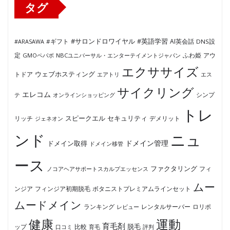
タグ
#サロンドロワイヤル
#英語学習
AI英会話
#ARASAWA
#ギフト
DNS設
ふわ姫
定
GMOペパボ
NBCユニバーサル・エンターテイメントジャパン
アウ
エクササイズ
ウェブホスティング
トドア
エアトリ
エス
サイクリング
エレコム
テ
オンラインショッピング
シンプ
トレ
セキュリティ
スピークエル
デメリット
リッチ
ジェネオン
ンド
ニュ
ドメイン管理
ドメイン取得
ドメイン移管
ース
ファクタリング
ノコアヘアサポートスカルプエッセンス
フィ
ムー
フィンジア初期脱毛
ボタニストプレミアムラインセット
ンジア
ムードメイン
ロリポ
ランキング
レビュー
レンタルサーバー
健康
運動
育毛剤
脱毛
ップ
比較
口コミ
評判
育毛