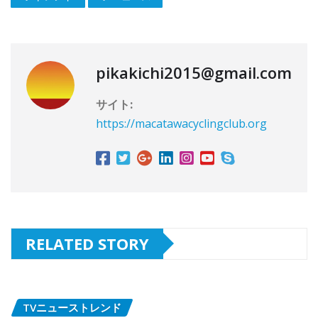
pikakichi2015@gmail.com
サイト:
https://macatawacyclingclub.org
RELATED STORY
TVニューストレンド