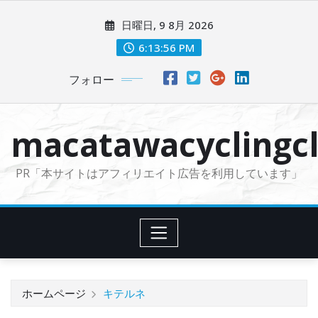
コ
日曜日, 9 8月 2026
ン
テ
6:13:57 PM
ン
フォロー
ツ
に
ス
macatawacyclingcl
キ
ッ
PR「本サイトはアフィリエイト広告を利用しています」
プ
ホームページ
キテルネ