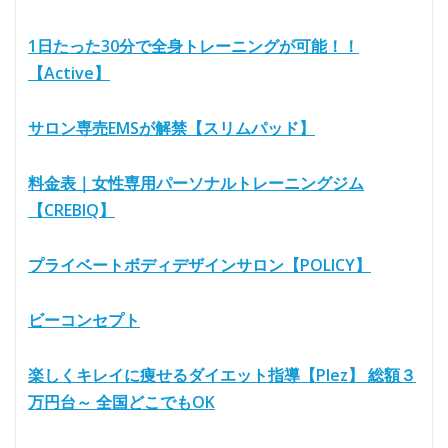
1日たった30分で全身トレーニングが可能！！
【Active】
サロン専売EMSが解禁【スリムパッド】
料金表｜女性専用パーソナルトレーニングジム
【CREBIQ】
プライベートボディデザインサロン【POLICY】
ビーコンセプト
楽しくキレイに痩せるダイエット指導【Plez】 総額３
万円台～ 全国どこでもOK