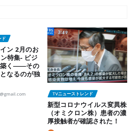
ンド
イン 2月のお
ン特集- ビジ
築く――その
点となるのが独
TVニューストレンド
5@gmail.com
新型コロナウイルス変異株
（オミクロン株）患者の濃
厚接触者が確認された！