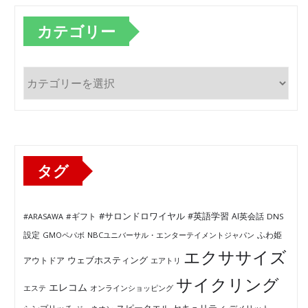
カテゴリー
カ
テ
ゴ
リ
ー
タグ
#サロンドロワイヤル
#英語学習
AI英会話
#ARASAWA
#ギフト
DNS
ふわ姫
設定
GMOペパボ
NBCユニバーサル・エンターテイメントジャパン
エクササイズ
ウェブホスティング
アウトドア
エアトリ
サイクリング
エレコム
エステ
オンラインショッピング