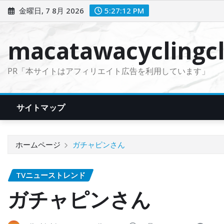
コ
金曜日, 7 8月 2026
5:27:13 PM
ン
テ
macatawacyclingcl
ン
ツ
PR「本サイトはアフィリエイト広告を利用しています」
に
ス
キ
サイトマップ
ッ
プ
ホームページ
ガチャピンさん
TVニューストレンド
ガチャピンさん