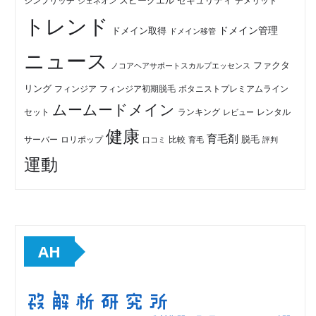
セキュリティ
スピークエル
デメリット
シンプリッチ
ジェネオン
トレンド
ドメイン管理
ドメイン取得
ドメイン移管
ニュース
ファクタ
ノコアヘアサポートスカルプエッセンス
リング
フィンジア初期脱毛
ボタニストプレミアムライン
フィンジア
ムームードメイン
セット
ランキング
レビュー
レンタル
健康
育毛剤
脱毛
ロリポップ
比較
サーバー
口コミ
評判
育毛
運動
AH