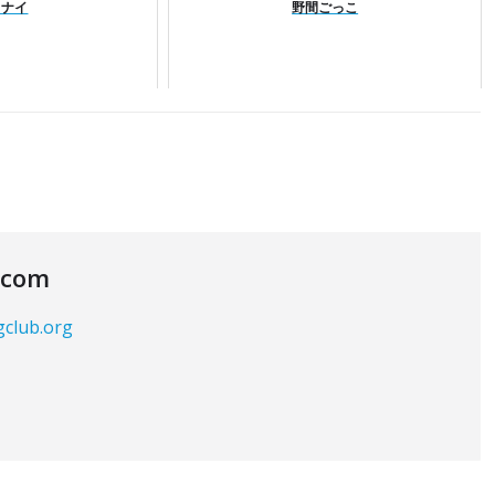
るナイ
野間ごっこ
.com
gclub.org