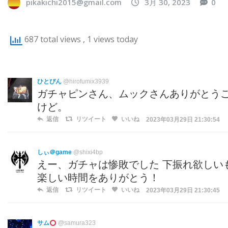
pikakichi2015@gmail.com
3月 30, 2023
0
687 total views
, 1 views today
ひとぴん
@hirofumix3939
ガチャピンさん、ムックさんありがとう
けど。
返信
リツイート
いいね
2023年03月29日 21:30:54
しぃ＠game
@shixi4bp
えー、ガチャは惨敗でした 下振れ欲しい
楽しい時間をありがとう！
返信
リツイート
いいね
2023年03月29日 21:30:45
サム
@samura323