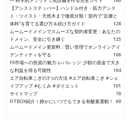
― 科学的メソッドで英語脳を作る完全ガイド
160
【アシストステッパー】ハンドル付き・筋力アシス
ト・ツイスト・天然木まで徹底分類！室内で“足腰と
体幹”を育てる選び方＆続け方ガイド
128
ムームードメインでスムーズな契約者変更：あなたの
ドメイン、安全に引き継ぐ
125
ムームードメイン更新料：賢い管理でオンラインアイ
デンティティを守る
106
FX市場への投資の魅力-レバレッジ: 少額の資金で大き
な利益を得る可能性
104
エア自転車こぎの3つの方法 #エア自転車こぎ #シェ
イプアップ #むくみ #ダイエット
101
サイトマップ
70
FITBOX紹介！静かにいつでもできる有酸素運動！
69