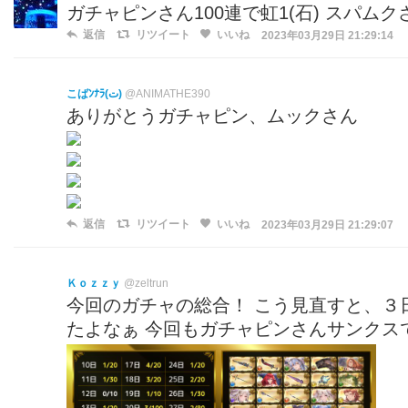
ガチャピンさん100連で虹1(石) スパムク
返信
リツイート
いいね
2023年03月29日 21:29:14
こばﾝﾅﾗ(ت)
@ANIMATHE390
ありがとうガチャピン、ムックさん
返信
リツイート
いいね
2023年03月29日 21:29:07
Ｋｏｚｚｙ
@zeltrun
今回のガチャの総合！ こう見直すと、３
たよなぁ 今回もガチャピンさんサンクス