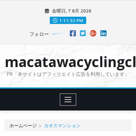
コ
金曜日, 7 8月 2026
ン
テ
1:11:34 PM
ン
フォロー
ツ
に
ス
macatawacyclingcl
キ
ッ
PR「本サイトはアフィリエイト広告を利用しています」
プ
ホームページ
カオスマンション