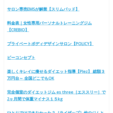
サロン専売EMSが解禁【スリムパッド】
料金表｜女性専用パーソナルトレーニングジム
【CREBIQ】
プライベートボディデザインサロン【POLICY】
ビーコンセプト
楽しくキレイに痩せるダイエット指導【Plez】 総額３
万円台～ 全国どこでもOK
完全個室のダイエットジム es three［エススリー］で
2ヶ月間で体重マイナス１５kg
ひとりではできなかった？［ライザップ］他のジムと