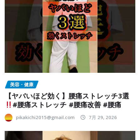
美容・健康
【ヤバいほど効く】腰痛ストレッチ3選
#腰痛ストレッチ #腰痛改善 #腰痛
pikakichi2015@gmail.com
7月 29, 2026