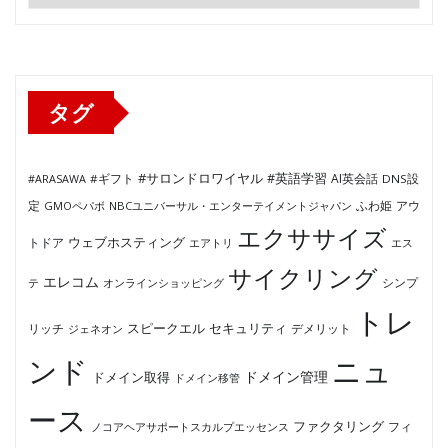
テ
ゴ
リ
ー
タグ
#サロンドロワイヤル
#英語学習
AI英会話
#ARASAWA
#ギフト
DNS設
ふわ姫
定
GMOペパボ
NBCユニバーサル・エンターテイメントジャパン
アウ
エクササイズ
ウェブホスティング
トドア
エアトリ
エス
サイクリング
エレコム
テ
オンラインショッピング
シンプ
トレ
セキュリティ
スピークエル
デメリット
リッチ
ジェネオン
ンド
ニュ
ドメイン管理
ドメイン取得
ドメイン移管
ース
ファクタリング
ノコアヘアサポートスカルプエッセンス
フィ