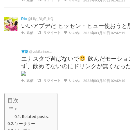
返信
リツイート
いいね
2023年03月30日 02:42:23
Rio
@Lily_BigE_KQ
いいアプデだ ヒッセン・ヒュー使おうと
返信
リツイート
いいね
2023年03月30日 02:42:19
雪割
@yukifarinosa
エナスタで遊ばないで
飲んだモーショ
ず、飲めてないのにドリンクが無くなっ
返信
リツイート
いいね
2023年03月30日 02:42:10
目次
Related posts:
ソーサリー