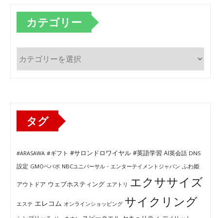
カテゴリー
カ
テ
ゴ
リ
ー
タグ
#サロンドロワイヤル
#英語学習
AI英会話
#ARASAWA
#ギフト
DNS
ふわ姫
設定
GMOペパボ
NBCユニバーサル・エンターテイメントジャパン
エクササイズ
ウェブホスティング
アウトドア
エアトリ
サイクリング
エレコム
エステ
オンラインショッピング