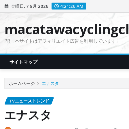
コ
金曜日, 7 8月 2026
4:21:27 AM
ン
テ
macatawacyclingcl
ン
ツ
PR「本サイトはアフィリエイト広告を利用しています」
に
ス
キ
サイトマップ
ッ
プ
ホームページ
エナスタ
TVニューストレンド
エナスタ