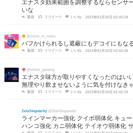
エナスタ効果範囲を調整するならセンサ
いな
返信
リツイート
いいね
2023年03月30日 02:45:28
@osore_iri_masu
バフかけられるし遮蔽にもデコイにもな
返信
リツイート
いいね
2023年03月30日 02:43:46
@shime_gaming
エナスタ味方が取りやすくなったのはい
無理やり飲ませないように気を付けなき
返信
リツイート
いいね
2023年03月30日 02:42:39
ZetaSingularity
@ZetaSingularity
ラインマーカー強化 クイボ弱体化 キュー
ハンコ強化 カニ弱体化 テイオウ弱体化 