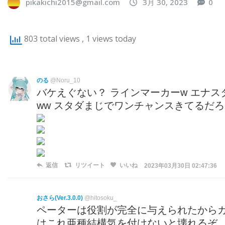
pikakichi2015@gmail.com
3月 30, 2023
0
803 total views
, 1 views today
のる
@Noru_10
バケえぐない？ ラインマーカーw エナ
ww スタダまじでワンチャンスきてるだろ
返信
リツイート
いいね
2023年03月30日 02:47:36
おさら(Ver.3.0.0)
@hitosoku_
ペーターは役割が完全に与えられたから
はこれ亜種結構気を付けないと壊れるぞ