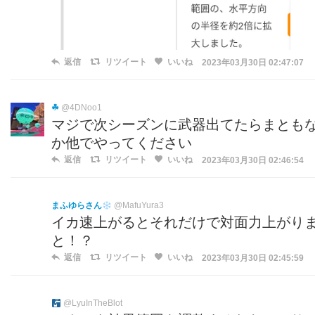
返信
リツイート
いいね
2023年03月30日 02:47:07
☘
@4DNoo1
マジで次シーズンに武器出てたらまとも
か他でやってください
返信
リツイート
いいね
2023年03月30日 02:46:54
まふゆらさん
@MafuYura3
イカ速上がるとそれだけで対面力上がり
と！？
返信
リツイート
いいね
2023年03月30日 02:45:59
@LyuInTheBlot