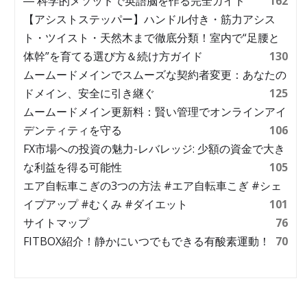
― 科学的メソッドで英語脳を作る完全ガイド
162
【アシストステッパー】ハンドル付き・筋力アシス
ト・ツイスト・天然木まで徹底分類！室内で“足腰と
体幹”を育てる選び方＆続け方ガイド
130
ムームードメインでスムーズな契約者変更：あなたの
ドメイン、安全に引き継ぐ
125
ムームードメイン更新料：賢い管理でオンラインアイ
デンティティを守る
106
FX市場への投資の魅力-レバレッジ: 少額の資金で大き
な利益を得る可能性
105
エア自転車こぎの3つの方法 #エア自転車こぎ #シェ
イプアップ #むくみ #ダイエット
101
サイトマップ
76
FITBOX紹介！静かにいつでもできる有酸素運動！
70