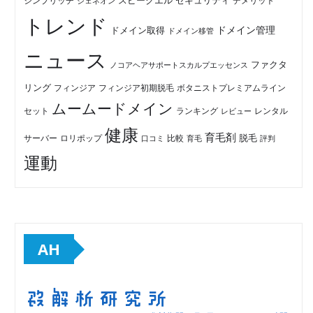
セキュリティ
スピークエル
デメリット
シンプリッチ
ジェネオン
トレンド
ドメイン管理
ドメイン取得
ドメイン移管
ニュース
ファクタ
ノコアヘアサポートスカルプエッセンス
リング
フィンジア初期脱毛
ボタニストプレミアムライン
フィンジア
ムームードメイン
セット
ランキング
レビュー
レンタル
健康
育毛剤
脱毛
ロリポップ
比較
サーバー
口コミ
評判
育毛
運動
AH