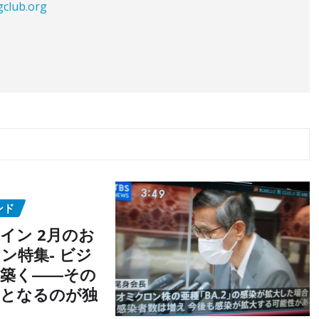
gclub.org
ンド
イン 2月のお
ン特集- ビジ
築く――その
点となるのが独