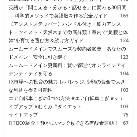
英語が「聞こえる・分かる・話せる」に変わる30日間
― 科学的メソッドで英語脳を作る完全ガイド
163
【アシストステッパー】ハンドル付き・筋力アシス
ト・ツイスト・天然木まで徹底分類！室内で“足腰と体
幹”を育てる選び方＆続け方ガイド
124
ムームードメインでスムーズな契約者変更：あなたの
ドメイン、安全に引き継ぐ
123
ムームードメイン更新料：賢い管理でオンラインアイ
デンティティを守る
104
FX市場への投資の魅力-レバレッジ: 少額の資金で大き
な利益を得る可能性
103
エア自転車こぎの3つの方法 #エア自転車こぎ #シェ
イプアップ #むくみ #ダイエット
103
サイトマップ
75
FITBOX紹介！静かにいつでもできる有酸素運動！
67