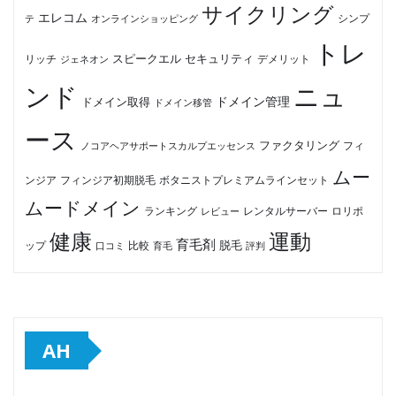
サイクリング
エレコム
テ
オンラインショッピング
シンプ
トレ
セキュリティ
スピークエル
デメリット
リッチ
ジェネオン
ンド
ニュ
ドメイン管理
ドメイン取得
ドメイン移管
ース
ファクタリング
ノコアヘアサポートスカルプエッセンス
フィ
ムー
フィンジア初期脱毛
ボタニストプレミアムラインセット
ンジア
ムードメイン
ロリポ
ランキング
レビュー
レンタルサーバー
健康
運動
育毛剤
脱毛
ップ
比較
口コミ
評判
育毛
AH