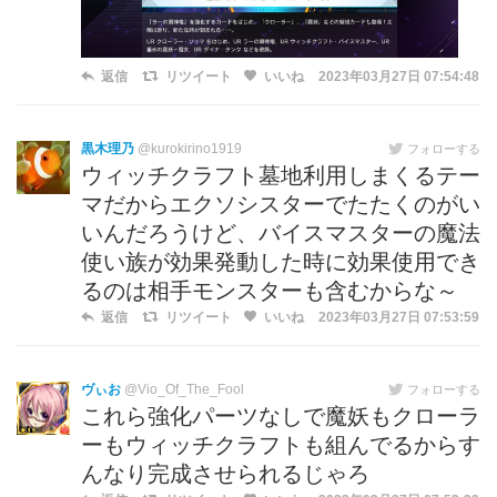
返信
リツイート
いいね
2023年03月27日 07:54:48
黒木理乃
@kurokirino1919
フォローする
ウィッチクラフト墓地利用しまくるテー
マだからエクソシスターでたたくのがい
いんだろうけど、バイスマスターの魔法
使い族が効果発動した時に効果使用でき
るのは相手モンスターも含むからな～
返信
リツイート
いいね
2023年03月27日 07:53:59
ヴぃお
@Vio_Of_The_Fool
フォローする
これら強化パーツなしで魔妖もクローラ
ーもウィッチクラフトも組んでるからす
んなり完成させられるじゃろ