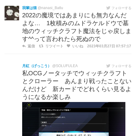
我輩は猫
@nanasi_Batlu
フォローする
2022の魔境ではあまりにも無力なんだ
よな… 1枚積みのムドラケルドウで墓
地のウィッチクラフト魔法をじゃ戻しま
す^^って言われたら死ぬので
返信
リツイート
いいね
2023年03月27日 07:57:17
月紅（げっこう）
@SOLUFULEA
フォローする
私OCGノータッチでウィッチクラフト
とクローラー あんまり戦ったことない
んだけど 新カードでどれくらい見るよ
うになるか楽しみ