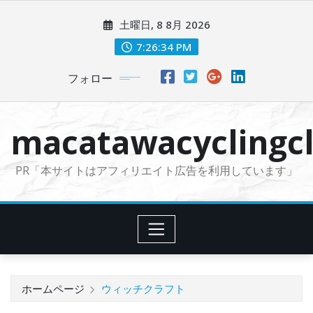
コ
土曜日, 8 8月 2026
ン
テ
7:26:35 PM
ン
フォロー
ツ
に
ス
macatawacyclingcl
キ
ッ
PR「本サイトはアフィリエイト広告を利用しています」
プ
ホームページ
ウィッチクラフト