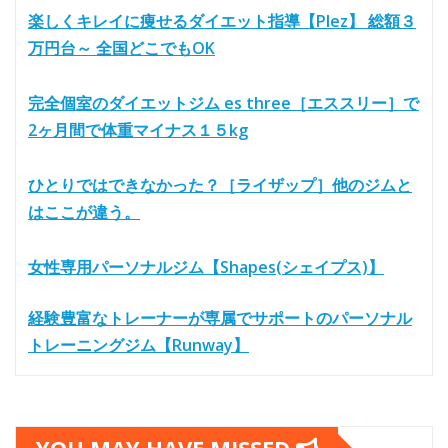
楽しくキレイに痩せるダイエット指導【Plez】 総額３
万円台～ 全国どこでもOK
完全個室のダイエットジム es three［エススリー］で
2ヶ月間で体重マイナス１５kg
ひとりではできなかった？［ライザップ］他のジムと
はここが違う。
女性専用パーソナルジム【Shapes(シェイプス)】
経験豊富なトレーナーが専属でサポートのパーソナル
トレーニングジム【Runway】