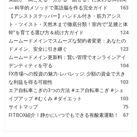
― 科学的メソッドで英語脳を作る完全ガイド
163
【アシストステッパー】ハンドル付き・筋力アシス
ト・ツイスト・天然木まで徹底分類！室内で“足腰と体
幹”を育てる選び方＆続け方ガイド
124
ムームードメインでスムーズな契約者変更：あなたの
ドメイン、安全に引き継ぐ
123
ムームードメイン更新料：賢い管理でオンラインアイ
デンティティを守る
104
FX市場への投資の魅力-レバレッジ: 少額の資金で大き
な利益を得る可能性
103
エア自転車こぎの3つの方法 #エア自転車こぎ #シェ
イプアップ #むくみ #ダイエット
103
サイトマップ
75
FITBOX紹介！静かにいつでもできる有酸素運動！
67