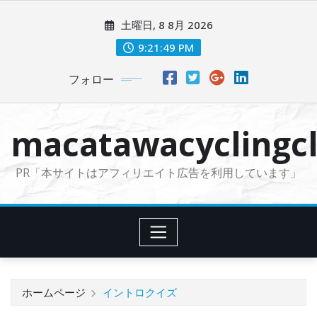
コ
土曜日, 8 8月 2026
ン
テ
9:21:50 PM
ン
フォロー
ツ
に
ス
macatawacyclingcl
キ
ッ
PR「本サイトはアフィリエイト広告を利用しています」
プ
ホームページ
イントロクイズ