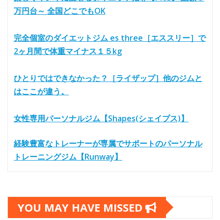
万円台～ 全国どこでもOK
完全個室のダイエットジム es three［エススリー］で
2ヶ月間で体重マイナス１５kg
ひとりではできなかった？［ライザップ］他のジムと
はここが違う。
女性専用パーソナルジム【Shapes(シェイプス)】
経験豊富なトレーナーが専属でサポートのパーソナル
トレーニングジム【Runway】
YOU MAY HAVE MISSED