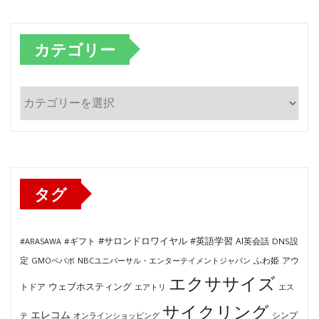
カテゴリー
カ
テ
ゴ
リ
ー
タグ
#サロンドロワイヤル
#英語学習
AI英会話
#ARASAWA
#ギフト
DNS設
ふわ姫
定
GMOペパボ
NBCユニバーサル・エンターテイメントジャパン
アウ
エクササイズ
ウェブホスティング
トドア
エアトリ
エス
サイクリング
エレコム
テ
オンラインショッピング
シンプ