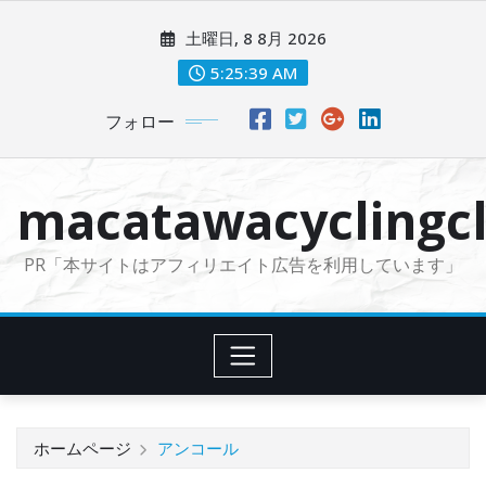
コ
土曜日, 8 8月 2026
ン
テ
5:25:41 AM
ン
フォロー
ツ
に
ス
macatawacyclingcl
キ
ッ
PR「本サイトはアフィリエイト広告を利用しています」
プ
ホームページ
アンコール