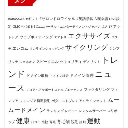
#サロンドロワイヤル
#英語学習
AI英会話
#ARASAWA
#ギフト
DNS設
ふわ姫
定
GMOペパボ
NBCユニバーサル・エンターテイメントジャパン
アウ
エクササイズ
ウェブホスティング
トドア
エアトリ
エス
サイクリング
エレコム
テ
オンラインショッピング
シンプ
トレ
セキュリティ
スピークエル
デメリット
リッチ
ジェネオン
ンド
ニュ
ドメイン管理
ドメイン取得
ドメイン移管
ース
ファクタリング
ノコアヘアサポートスカルプエッセンス
フィ
ムー
フィンジア初期脱毛
ボタニストプレミアムラインセット
ンジア
ムードメイン
ロリポ
ランキング
レビュー
レンタルサーバー
健康
運動
育毛剤
脱毛
ップ
比較
口コミ
評判
育毛