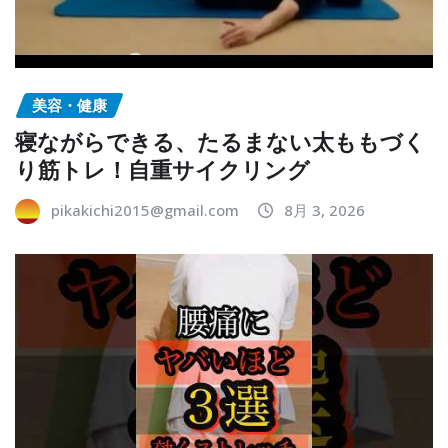
美容・健康
寝ながらできる、たるまない太ももづく
り筋トレ！自重サイクリング
pikakichi2015@gmail.com
8月 3, 2026