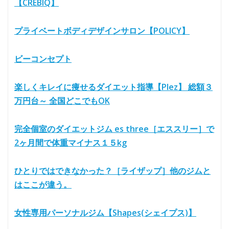
【CREBIQ】
プライベートボディデザインサロン【POLICY】
ビーコンセプト
楽しくキレイに痩せるダイエット指導【Plez】 総額３
万円台～ 全国どこでもOK
完全個室のダイエットジム es three［エススリー］で
2ヶ月間で体重マイナス１５kg
ひとりではできなかった？［ライザップ］他のジムと
はここが違う。
女性専用パーソナルジム【Shapes(シェイプス)】