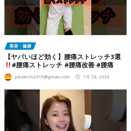
美容・健康
【ヤバいほど効く】腰痛ストレッチ3選
#腰痛ストレッチ #腰痛改善 #腰痛
pikakichi2015@gmail.com
7月 29, 2026