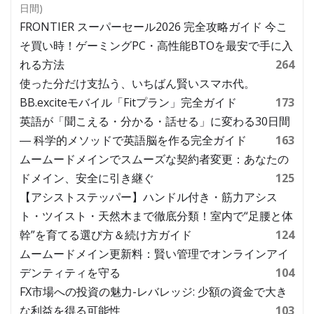
日間)
FRONTIER スーパーセール2026 完全攻略ガイド 今こ
そ買い時！ゲーミングPC・高性能BTOを最安で手に入
れる方法
264
使った分だけ支払う、いちばん賢いスマホ代。
BB.exciteモバイル「Fitプラン」完全ガイド
173
英語が「聞こえる・分かる・話せる」に変わる30日間
― 科学的メソッドで英語脳を作る完全ガイド
163
ムームードメインでスムーズな契約者変更：あなたの
ドメイン、安全に引き継ぐ
125
【アシストステッパー】ハンドル付き・筋力アシス
ト・ツイスト・天然木まで徹底分類！室内で“足腰と体
幹”を育てる選び方＆続け方ガイド
124
ムームードメイン更新料：賢い管理でオンラインアイ
デンティティを守る
104
FX市場への投資の魅力-レバレッジ: 少額の資金で大き
な利益を得る可能性
103