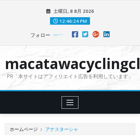
コ
土曜日, 8 8月 2026
ン
テ
12:46:25 PM
ン
フォロー
ツ
に
ス
macatawacyclingcl
キ
ッ
PR「本サイトはアフィリエイト広告を利用しています」
プ
ホームページ
アナスターシャ