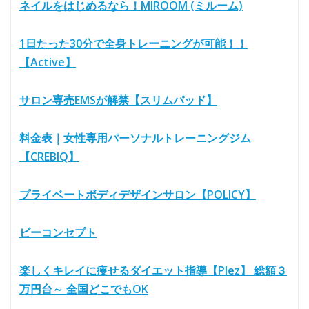
ネイルをはじめるなら！MIROOM (ミルーム)
1日たった30分で全身トレーニングが可能！！
【Active】
サロン専売EMSが解禁【スリムパッド】
料金表｜女性専用パーソナルトレーニングジム
【CREBIQ】
プライベートボディデザインサロン【POLICY】
ビーコンセプト
楽しくキレイに痩せるダイエット指導【Plez】 総額３
万円台～ 全国どこでもOK