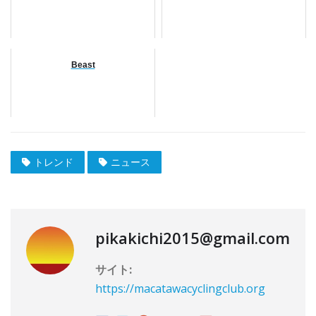
Beast
トレンド
ニュース
pikakichi2015@gmail.com
サイト:
https://macatawacyclingclub.org