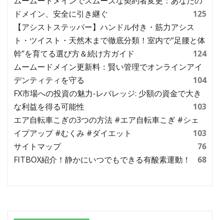
ムームードメインでスムーズな契約者変更：あなたの
ドメイン、安全に引き継ぐ
125
【アシストステッパー】ハンドル付き・筋力アシス
ト・ツイスト・天然木まで徹底分類！室内で“足腰と体
幹”を育てる選び方＆続け方ガイド
124
ムームードメイン更新料：賢い管理でオンラインアイ
デンティティを守る
104
FX市場への投資の魅力-レバレッジ: 少額の資金で大き
な利益を得る可能性
103
エア自転車こぎの3つの方法 #エア自転車こぎ #シェ
イプアップ #むくみ #ダイエット
103
サイトマップ
76
FITBOX紹介！静かにいつでもできる有酸素運動！
68