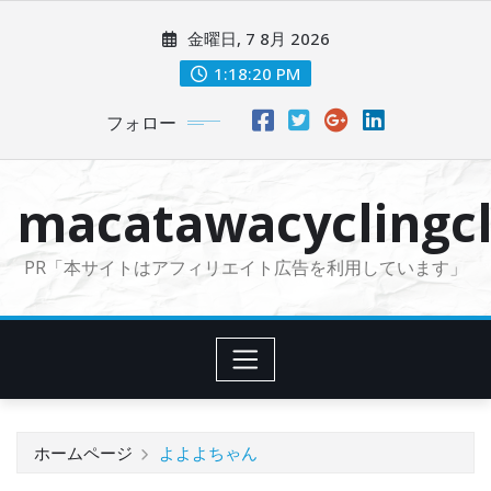
コ
金曜日, 7 8月 2026
ン
テ
1:18:21 PM
ン
フォロー
ツ
に
ス
macatawacyclingcl
キ
ッ
PR「本サイトはアフィリエイト広告を利用しています」
プ
ホームページ
よよよちゃん