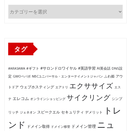
カ
テ
ゴ
リ
ー
タグ
#サロンドロワイヤル
#英語学習
AI英会話
#ARASAWA
#ギフト
DNS設
ふわ姫
定
GMOペパボ
NBCユニバーサル・エンターテイメントジャパン
アウ
エクササイズ
ウェブホスティング
トドア
エアトリ
エス
サイクリング
エレコム
テ
オンラインショッピング
シンプ
トレ
セキュリティ
スピークエル
デメリット
リッチ
ジェネオン
ンド
ニュ
ドメイン管理
ドメイン取得
ドメイン移管