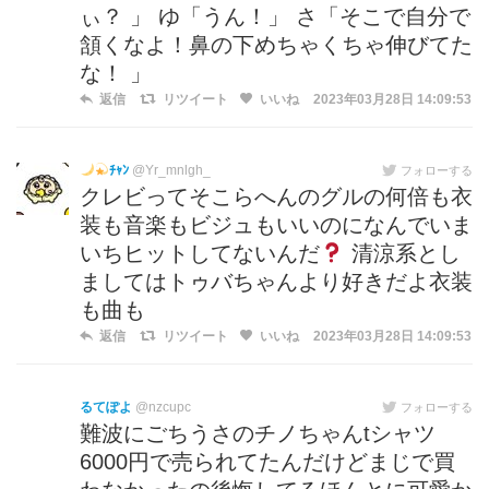
ぃ？ 」 ゆ「うん！」 さ「そこで自分で
頷くなよ！鼻の下めちゃくちゃ伸びてた
な！ 」
返信
リツイート
いいね
2023年03月28日 14:09:53
ﾁｬﾝ
@Yr_mnlgh_
フォローする
クレビってそこらへんのグルの何倍も衣
装も音楽もビジュもいいのになんでいま
いちヒットしてないんだ
清涼系とし
ましてはトゥバちゃんより好きだよ衣装
も曲も
返信
リツイート
いいね
2023年03月28日 14:09:53
るてぽよ
@nzcupc
フォローする
難波にごちうさのチノちゃんtシャツ
6000円で売られてたんだけどまじで買