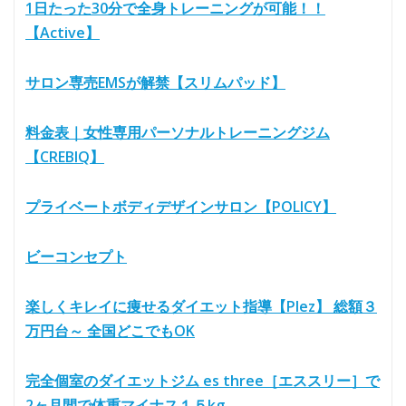
1日たった30分で全身トレーニングが可能！！
【Active】
サロン専売EMSが解禁【スリムパッド】
料金表｜女性専用パーソナルトレーニングジム
【CREBIQ】
プライベートボディデザインサロン【POLICY】
ビーコンセプト
楽しくキレイに痩せるダイエット指導【Plez】 総額３
万円台～ 全国どこでもOK
完全個室のダイエットジム es three［エススリー］で
2ヶ月間で体重マイナス１５kg