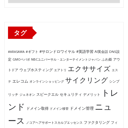
テ
ゴ
リ
ー
タグ
#サロンドロワイヤル
#英語学習
AI英会話
#ARASAWA
#ギフト
DNS設
ふわ姫
定
GMOペパボ
NBCユニバーサル・エンターテイメントジャパン
アウ
エクササイズ
ウェブホスティング
トドア
エアトリ
エス
サイクリング
エレコム
テ
オンラインショッピング
シンプ
トレ
セキュリティ
スピークエル
デメリット
リッチ
ジェネオン
ンド
ニュ
ドメイン管理
ドメイン取得
ドメイン移管
ース
ファクタリング
ノコアヘアサポートスカルプエッセンス
フィ