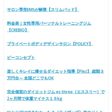
サロン専売EMSが解禁【スリムパッド】
料金表｜女性専用パーソナルトレーニングジム
【CREBIQ】
プライベートボディデザインサロン【POLICY】
ビーコンセプト
楽しくキレイに痩せるダイエット指導【Plez】 総額３
万円台～ 全国どこでもOK
完全個室のダイエットジム es three［エススリー］で
2ヶ月間で体重マイナス１５kg