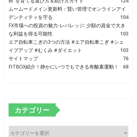
幹”を育てる選び方＆続け方ガイド
124
ムームードメイン更新料：賢い管理でオンラインアイ
デンティティを守る
104
FX市場への投資の魅力-レバレッジ: 少額の資金で大き
な利益を得る可能性
103
エア自転車こぎの3つの方法 #エア自転車こぎ #シェ
イプアップ #むくみ #ダイエット
103
サイトマップ
76
FITBOX紹介！静かにいつでもできる有酸素運動！
68
カテゴリー
カ