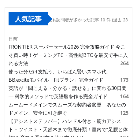
人気記事
最も訪問者が多かった記事 10 件 (過去 28
日間)
FRONTIER スーパーセール2026 完全攻略ガイド 今こ
そ買い時！ゲーミングPC・高性能BTOを最安で手に入
れる方法
264
使った分だけ支払う、いちばん賢いスマホ代。
BB.exciteモバイル「Fitプラン」完全ガイド
173
英語が「聞こえる・分かる・話せる」に変わる30日間
― 科学的メソッドで英語脳を作る完全ガイド
164
ムームードメインでスムーズな契約者変更：あなたの
ドメイン、安全に引き継ぐ
125
【アシストステッパー】ハンドル付き・筋力アシス
ト・ツイスト・天然木まで徹底分類！室内で“足腰と体