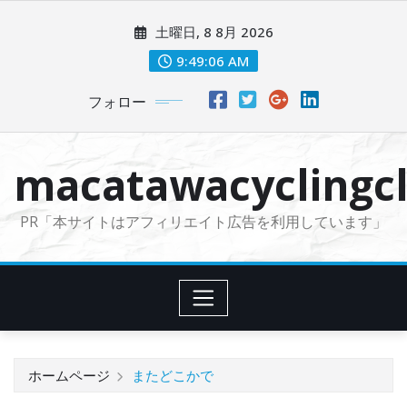
コ
土曜日, 8 8月 2026
ン
テ
9:49:07 AM
ン
フォロー
ツ
に
ス
macatawacyclingcl
キ
ッ
PR「本サイトはアフィリエイト広告を利用しています」
プ
ホームページ
またどこかで