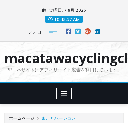
コ
金曜日, 7 8月 2026
ン
テ
10:48:58 AM
ン
フォロー
ツ
に
ス
macatawacyclingcl
キ
ッ
PR「本サイトはアフィリエイト広告を利用しています」
プ
ホームページ
まことバージョン