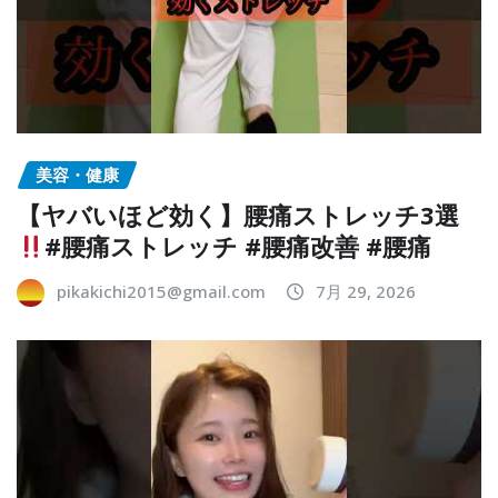
美容・健康
【ヤバいほど効く】腰痛ストレッチ3選
#腰痛ストレッチ #腰痛改善 #腰痛
pikakichi2015@gmail.com
7月 29, 2026