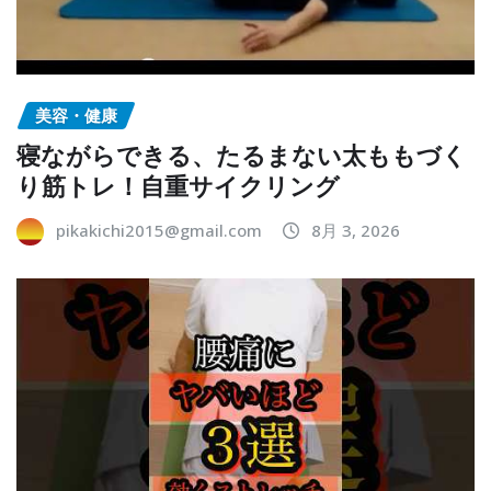
美容・健康
寝ながらできる、たるまない太ももづく
り筋トレ！自重サイクリング
pikakichi2015@gmail.com
8月 3, 2026