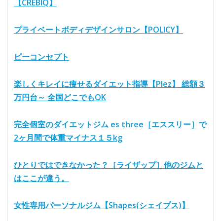
【CREBIQ】
プライベートボディデザインサロン【POLICY】
ビーコンセプト
楽しくキレイに痩せるダイエット指導【Plez】 総額３
万円台～ 全国どこでもOK
完全個室のダイエットジム es three［エススリー］で
2ヶ月間で体重マイナス１５kg
ひとりではできなかった？［ライザップ］他のジムと
はここが違う。
女性専用パーソナルジム【Shapes(シェイプス)】