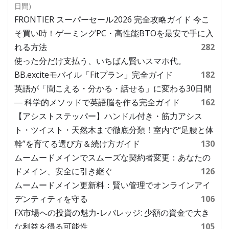
日間)
FRONTIER スーパーセール2026 完全攻略ガイド 今こ
そ買い時！ゲーミングPC・高性能BTOを最安で手に入
れる方法
282
使った分だけ支払う、いちばん賢いスマホ代。
BB.exciteモバイル「Fitプラン」完全ガイド
182
英語が「聞こえる・分かる・話せる」に変わる30日間
― 科学的メソッドで英語脳を作る完全ガイド
162
【アシストステッパー】ハンドル付き・筋力アシス
ト・ツイスト・天然木まで徹底分類！室内で“足腰と体
幹”を育てる選び方＆続け方ガイド
130
ムームードメインでスムーズな契約者変更：あなたの
ドメイン、安全に引き継ぐ
126
ムームードメイン更新料：賢い管理でオンラインアイ
デンティティを守る
106
FX市場への投資の魅力-レバレッジ: 少額の資金で大き
な利益を得る可能性
105