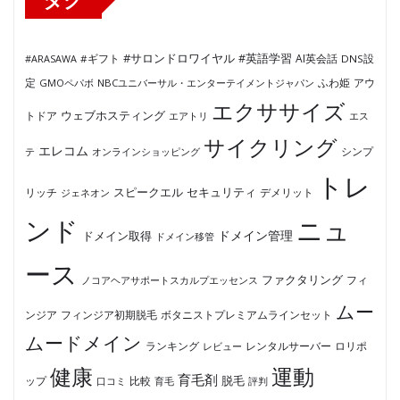
#サロンドロワイヤル
#英語学習
AI英会話
#ARASAWA
#ギフト
DNS設
ふわ姫
定
GMOペパボ
NBCユニバーサル・エンターテイメントジャパン
アウ
エクササイズ
ウェブホスティング
トドア
エアトリ
エス
サイクリング
エレコム
テ
オンラインショッピング
シンプ
トレ
セキュリティ
スピークエル
デメリット
リッチ
ジェネオン
ンド
ニュ
ドメイン管理
ドメイン取得
ドメイン移管
ース
ファクタリング
ノコアヘアサポートスカルプエッセンス
フィ
ムー
フィンジア初期脱毛
ボタニストプレミアムラインセット
ンジア
ムードメイン
ロリポ
ランキング
レビュー
レンタルサーバー
健康
運動
育毛剤
脱毛
ップ
比較
口コミ
評判
育毛