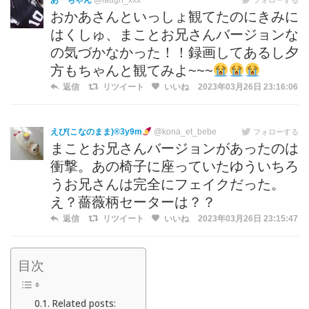
あーちゃん
@laugh_xxx
おかあさんといっしょ観てたのにきみに
はくしゅ、まことお兄さんバージョンな
の気づかなかった！！録画してあるし夕
方もちゃんと観てみよ~~~
返信
リツイート
いいね
2023年03月26日 23:16:06
えび(こなのまま)®︎3y9m
@kona_et_bebe
フォローする
まことお兄さんバージョンがあったのは
衝撃。あの椅子に座っていたゆういちろ
うお兄さんは完全にフェイクだった。
え？薔薇柄セーターは？？
返信
リツイート
いいね
2023年03月26日 23:15:47
目次
Related posts: