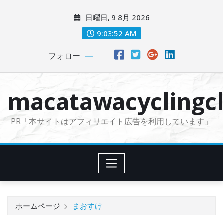
コ
日曜日, 9 8月 2026
ン
テ
9:03:53 AM
ン
フォロー
ツ
に
ス
macatawacyclingcl
キ
ッ
PR「本サイトはアフィリエイト広告を利用しています」
プ
ホームページ
まおすけ