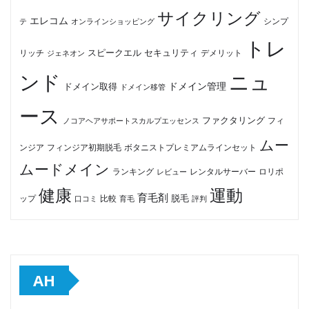
サイクリング
エレコム
テ
オンラインショッピング
シンプ
トレ
セキュリティ
スピークエル
デメリット
リッチ
ジェネオン
ンド
ニュ
ドメイン管理
ドメイン取得
ドメイン移管
ース
ファクタリング
ノコアヘアサポートスカルプエッセンス
フィ
ムー
フィンジア初期脱毛
ボタニストプレミアムラインセット
ンジア
ムードメイン
ロリポ
ランキング
レビュー
レンタルサーバー
健康
運動
育毛剤
脱毛
ップ
比較
口コミ
評判
育毛
AH