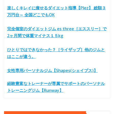
楽しくキレイに痩せるダイエット指導【Plez】 総額３
万円台～ 全国どこでもOK
完全個室のダイエットジム es three［エススリー］で
2ヶ月間で体重マイナス１５kg
ひとりではできなかった？［ライザップ］他のジムと
はここが違う。
女性専用パーソナルジム【Shapes(シェイプス)】
経験豊富なトレーナーが専属でサポートのパーソナル
トレーニングジム【Runway】