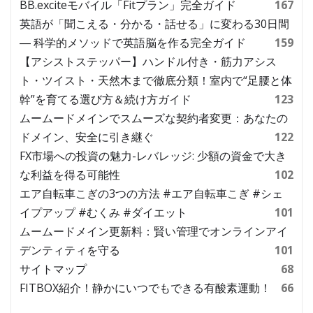
BB.exciteモバイル「Fitプラン」完全ガイド
167
英語が「聞こえる・分かる・話せる」に変わる30日間
― 科学的メソッドで英語脳を作る完全ガイド
159
【アシストステッパー】ハンドル付き・筋力アシス
ト・ツイスト・天然木まで徹底分類！室内で“足腰と体
幹”を育てる選び方＆続け方ガイド
123
ムームードメインでスムーズな契約者変更：あなたの
ドメイン、安全に引き継ぐ
122
FX市場への投資の魅力-レバレッジ: 少額の資金で大き
な利益を得る可能性
102
エア自転車こぎの3つの方法 #エア自転車こぎ #シェ
イプアップ #むくみ #ダイエット
101
ムームードメイン更新料：賢い管理でオンラインアイ
デンティティを守る
101
サイトマップ
68
FITBOX紹介！静かにいつでもできる有酸素運動！
66