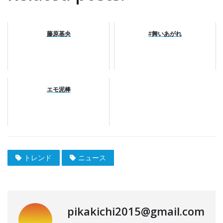
藤原基央
#舞いあがれ
エモ泥棒
トレンド
ニュース
pikakichi2015@gmail.com