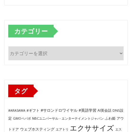
カテゴリー
カ
テ
ゴ
リ
ー
タグ
#サロンドロワイヤル
#英語学習
AI英会話
#ARASAWA
#ギフト
DNS設
ふわ姫
定
GMOペパボ
NBCユニバーサル・エンターテイメントジャパン
アウ
エクササイズ
ウェブホスティング
トドア
エアトリ
エス