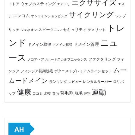
エクササイズ
ウェブホスティング
トドア
エアトリ
エス
サイクリング
エレコム
テ
オンラインショッピング
シンプ
トレ
セキュリティ
スピークエル
デメリット
リッチ
ジェネオン
ンド
ニュ
ドメイン管理
ドメイン取得
ドメイン移管
ース
ファクタリング
ノコアヘアサポートスカルプエッセンス
フィ
ムー
フィンジア初期脱毛
ボタニストプレミアムラインセット
ンジア
ムードメイン
ロリポ
ランキング
レビュー
レンタルサーバー
健康
運動
育毛剤
脱毛
ップ
比較
口コミ
評判
育毛
AH