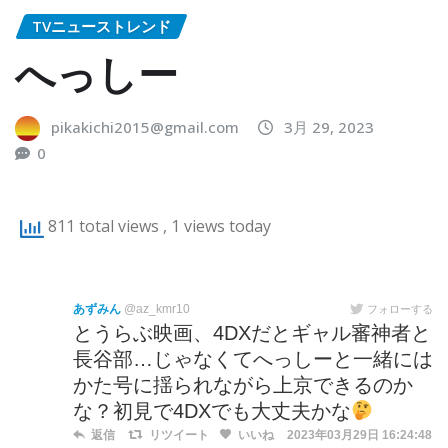
TVニューストレンド
へっしー
pikakichi2015@gmail.com
3月 29, 2023
0
811 total views
, 1 views today
あずみん
@az_kmr10
フォローする
とうらぶ映画、4DXだとギャル審神者と
長谷部…じゃなくてへっしーと一緒には
かた号に揺られながら上京できるのか
な？初見で4DXでも大丈夫かな
返信
リツイート
いいね
2023年03月29日 16:24:48