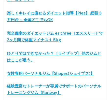
楽しくキレイに痩せるダイエット指導【Plez】 総額３
万円台～ 全国どこでもOK
完全個室のダイエットジム es three［エススリー］で
2ヶ月間で体重マイナス１５kg
ひとりではできなかった？［ライザップ］他のジムと
はここが違う。
女性専用パーソナルジム【Shapes(シェイプス)】
経験豊富なトレーナーが専属でサポートのパーソナル
トレーニングジム【Runway】