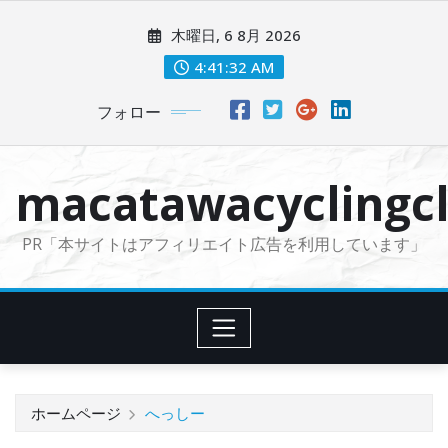
コ
木曜日, 6 8月 2026
ン
テ
4:41:33 AM
ン
フォロー
ツ
に
ス
macatawacyclingcl
キ
ッ
PR「本サイトはアフィリエイト広告を利用しています」
プ
ホームページ
へっしー