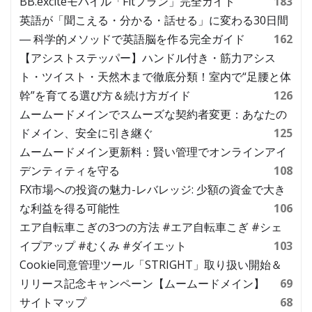
BB.exciteモバイル「Fitプラン」完全ガイド
183
英語が「聞こえる・分かる・話せる」に変わる30日間
― 科学的メソッドで英語脳を作る完全ガイド
162
【アシストステッパー】ハンドル付き・筋力アシス
ト・ツイスト・天然木まで徹底分類！室内で“足腰と体
幹”を育てる選び方＆続け方ガイド
126
ムームードメインでスムーズな契約者変更：あなたの
ドメイン、安全に引き継ぐ
125
ムームードメイン更新料：賢い管理でオンラインアイ
デンティティを守る
108
FX市場への投資の魅力-レバレッジ: 少額の資金で大き
な利益を得る可能性
106
エア自転車こぎの3つの方法 #エア自転車こぎ #シェ
イプアップ #むくみ #ダイエット
103
Cookie同意管理ツール「STRIGHT」取り扱い開始＆
リリース記念キャンペーン【ムームードメイン】
69
サイトマップ
68