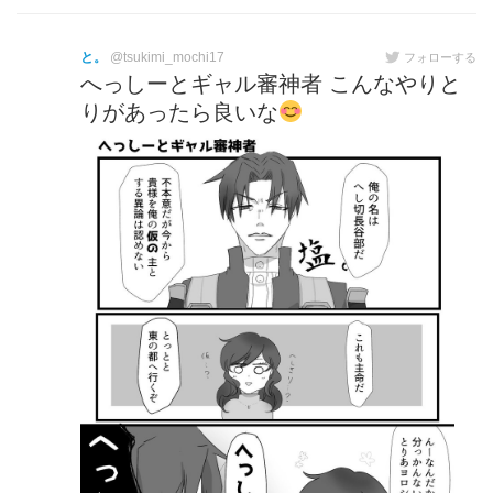
と。
@tsukimi_mochi17
フォローする
へっしーとギャル審神者 こんなやりと
りがあったら良いな