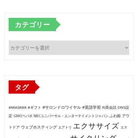
カテゴリー
カ
テ
ゴ
リ
ー
タグ
#サロンドロワイヤル
#英語学習
AI英会話
#ARASAWA
#ギフト
DNS設
ふわ姫
定
GMOペパボ
NBCユニバーサル・エンターテイメントジャパン
アウ
エクササイズ
ウェブホスティング
トドア
エアトリ
エス