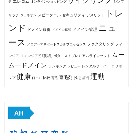
サイクリング
エレコム
テ
オンラインショッピング
シンプ
トレ
セキュリティ
スピークエル
デメリット
リッチ
ジェネオン
ンド
ニュ
ドメイン管理
ドメイン取得
ドメイン移管
ース
ファクタリング
ノコアヘアサポートスカルプエッセンス
フィ
ムー
フィンジア初期脱毛
ボタニストプレミアムラインセット
ンジア
ムードメイン
ロリポ
ランキング
レビュー
レンタルサーバー
健康
運動
育毛剤
脱毛
ップ
比較
口コミ
評判
育毛
AH