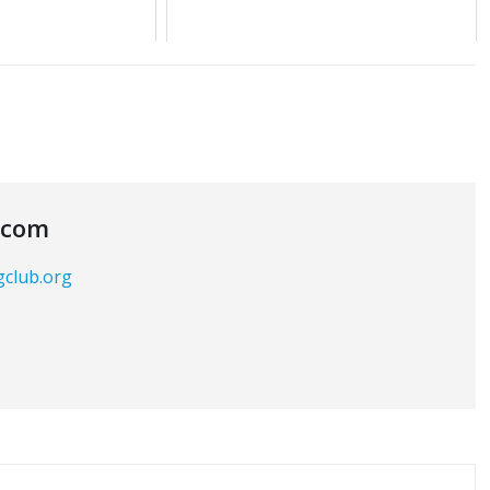
.com
gclub.org