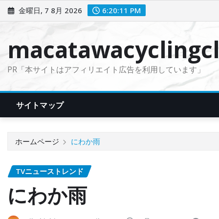
コ
金曜日, 7 8月 2026
6:20:13 PM
ン
テ
macatawacyclingcl
ン
ツ
PR「本サイトはアフィリエイト広告を利用しています」
に
ス
キ
サイトマップ
ッ
プ
ホームページ
にわか雨
TVニューストレンド
にわか雨