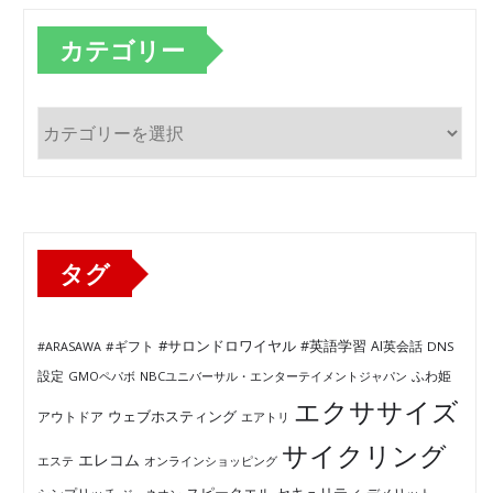
カテゴリー
カ
テ
ゴ
リ
ー
タグ
#サロンドロワイヤル
#英語学習
AI英会話
#ARASAWA
#ギフト
DNS
ふわ姫
設定
GMOペパボ
NBCユニバーサル・エンターテイメントジャパン
エクササイズ
ウェブホスティング
アウトドア
エアトリ
サイクリング
エレコム
エステ
オンラインショッピング