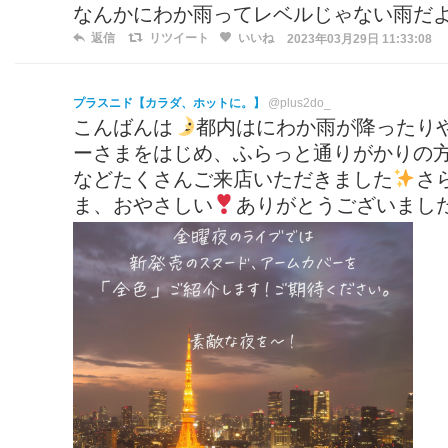
なんかにわか雨ってレベルじゃない雨だ
返信
リツイート
いいね
2023年03月29日 11:33:08
プラスニド【カラダ、ホットに。】
@plus2do_
こんばんは
都内はにわか雨が降ったり
ーさまをはじめ、ふらっと通りがかりの
などたくさんご来店いただきました
さ
ま、おやさしい
ありがとうございまし