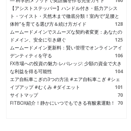
― 科学的メソッドで英語脳を作る完全ガイド
160
【アシストステッパー】ハンドル付き・筋力アシス
ト・ツイスト・天然木まで徹底分類！室内で“足腰と
体幹”を育てる選び方＆続け方ガイド
128
ムームードメインでスムーズな契約者変更：あなたの
ドメイン、安全に引き継ぐ
125
ムームードメイン更新料：賢い管理でオンラインアイ
デンティティを守る
106
FX市場への投資の魅力-レバレッジ: 少額の資金で大き
な利益を得る可能性
104
エア自転車こぎの3つの方法 #エア自転車こぎ #シェ
イプアップ #むくみ #ダイエット
101
サイトマップ
70
FITBOX紹介！静かにいつでもできる有酸素運動！
70