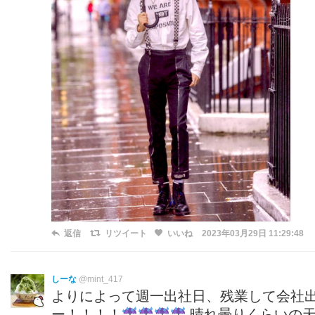
返信
リツイート
いいね
2023年03月29日 11:29:48
しーな
@mint_417
よりによって週一出社日、残業して会社
ー！！！！
晴れ曇りくらいの天