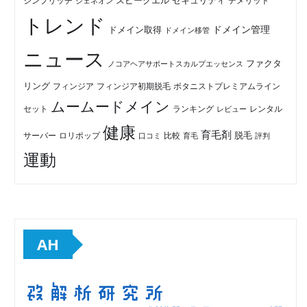
セキュリティ
スピークエル
デメリット
シンプリッチ
ジェネオン
トレンド
ドメイン管理
ドメイン取得
ドメイン移管
ニュース
ファクタ
ノコアヘアサポートスカルプエッセンス
リング
フィンジア初期脱毛
ボタニストプレミアムライン
フィンジア
ムームードメイン
セット
ランキング
レビュー
レンタル
健康
育毛剤
脱毛
ロリポップ
比較
サーバー
口コミ
評判
育毛
運動
AH