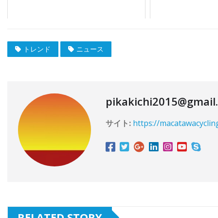
トレンド
ニュース
pikakichi2015@gmail
サイト:
https://macatawacyclin
RELATED STORY