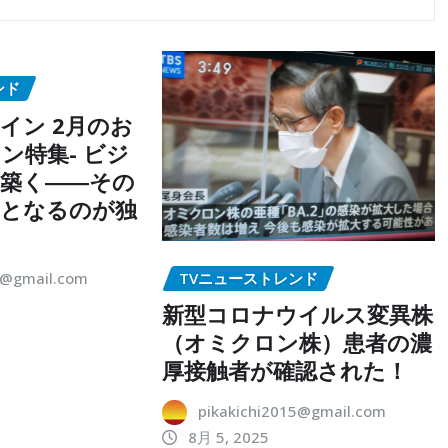
ンド
イン 2月のお
ン特集- ビジ
築く――その
点となるのが独
TVニューストレンド
5@gmail.com
新型コロナウイルス変異株
（オミクロン株）患者の濃
厚接触者が確認された！
pikakichi2015@gmail.com
8月 5, 2025