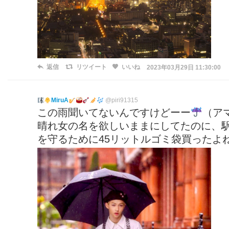
返信
リツイート
いいね
2023年03月29日 11:30:00
MiruA
@piri91315
この雨聞いてないんですけどーー
（ア
晴れ女の名を欲しいままにしてたのに、
を守るために45リットルゴミ袋買ったよ