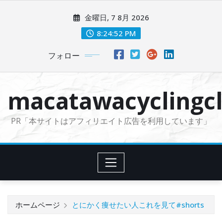
コ
金曜日, 7 8月 2026
ン
テ
8:24:54 PM
ン
フォロー
ツ
に
ス
macatawacyclingcl
キ
ッ
PR「本サイトはアフィリエイト広告を利用しています」
プ
ホームページ
とにかく痩せたい人これを見て#shorts