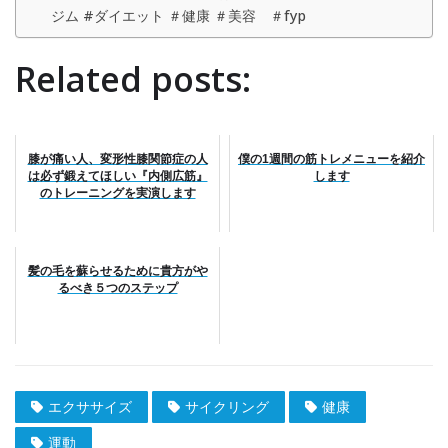
ジム #ダイエット ＃健康 ＃美容 ＃fyp
Related posts:
膝が痛い人、変形性膝関節症の人
僕の1週間の筋トレメニューを紹介
は必ず鍛えてほしい『内側広筋』
します
のトレーニングを実演します
髪の毛を蘇らせるために貴方がや
るべき５つのステップ
エクササイズ
サイクリング
健康
運動