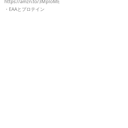
https://amzn.to/3MpIoME
・EAAとプロテイン