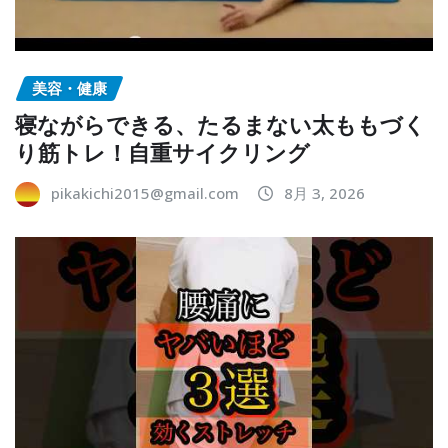
美容・健康
寝ながらできる、たるまない太ももづく
り筋トレ！自重サイクリング
pikakichi2015@gmail.com
8月 3, 2026