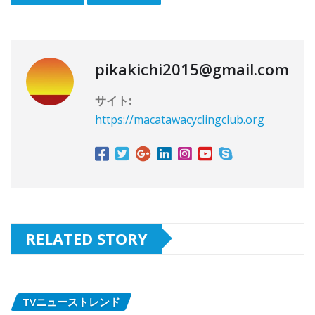
pikakichi2015@gmail.com
サイト:
https://macatawacyclingclub.org
RELATED STORY
TVニューストレンド