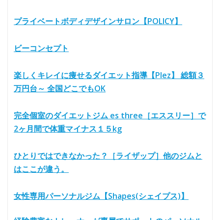
プライベートボディデザインサロン【POLICY】
ビーコンセプト
楽しくキレイに痩せるダイエット指導【Plez】 総額３
万円台～ 全国どこでもOK
完全個室のダイエットジム es three［エススリー］で
2ヶ月間で体重マイナス１５kg
ひとりではできなかった？［ライザップ］他のジムと
はここが違う。
女性専用パーソナルジム【Shapes(シェイプス)】