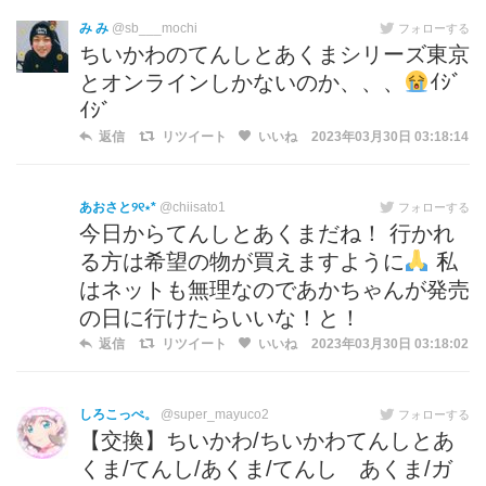
み み
@sb___mochi
フォローする
ちいかわのてんしとあくまシリーズ東京
とオンラインしかないのか、、、
ｲｼﾞ
ｲｼﾞ
返信
リツイート
いいね
2023年03月30日 03:18:14
あおさと୨୧⋆*
@chiisato1
フォローする
今日からてんしとあくまだね！ 行かれ
る方は希望の物が買えますように
私
はネットも無理なのであかちゃんが発売
の日に行けたらいいな！と！
返信
リツイート
いいね
2023年03月30日 03:18:02
しろこっぺ。
@super_mayuco2
フォローする
【交換】ちいかわ/ちいかわてんしとあ
くま/てんし/あくま/てんし あくま/ガ