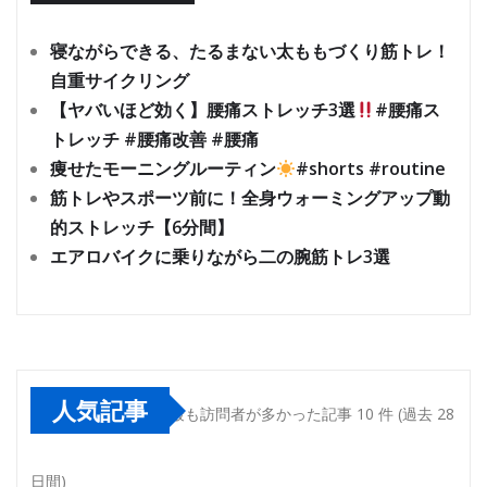
寝ながらできる、たるまない太ももづくり筋トレ！
自重サイクリング
【ヤバいほど効く】腰痛ストレッチ3選
#腰痛ス
トレッチ #腰痛改善 #腰痛
痩せたモーニングルーティン
#shorts #routine
筋トレやスポーツ前に！全身ウォーミングアップ動
的ストレッチ【6分間】
エアロバイクに乗りながら二の腕筋トレ3選
人気記事
最も訪問者が多かった記事 10 件 (過去 28
日間)