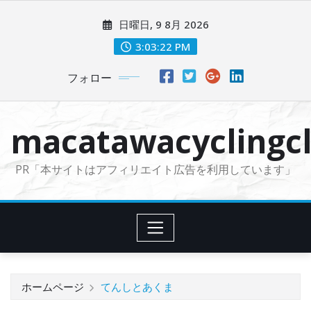
コ
日曜日, 9 8月 2026
ン
テ
3:03:24 PM
ン
フォロー
ツ
に
ス
macatawacyclingcl
キ
ッ
PR「本サイトはアフィリエイト広告を利用しています」
プ
ホームページ
てんしとあくま