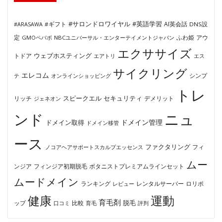
#サロンドロワイヤル
#英語学習
AI英会話
#ARASAWA
#ギフト
DNS設
ふわ姫
定
GMOペパボ
NBCユニバーサル・エンターテイメントジャパン
アウ
エクササイズ
ウェブホスティング
トドア
エアトリ
エス
サイクリング
エレコム
テ
オンラインショッピング
シンプ
トレ
セキュリティ
スピークエル
デメリット
リッチ
ジェネオン
ンド
ニュ
ドメイン管理
ドメイン取得
ドメイン移管
ース
ファクタリング
ノコアヘアサポートスカルプエッセンス
フィ
ムー
フィンジア初期脱毛
ボタニストプレミアムラインセット
ンジア
ムードメイン
ロリポ
ランキング
レビュー
レンタルサーバー
健康
運動
育毛剤
脱毛
ップ
比較
口コミ
評判
育毛