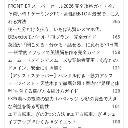
FRONTIER スーパーセール2026 完全攻略ガイド 今こ
そ買い時！ゲーミングPC・高性能BTOを最安で手に入
れる方法
265
使った分だけ支払う、いちばん賢いスマホ代。
BB.exciteモバイル「Fitプラン」完全ガイド
165
英語が「聞こえる・分かる・話せる」に変わる30日間
― 科学的メソッドで英語脳を作る完全ガイド
158
ムームードメインでスムーズな契約者変更：あなたの
ドメイン、安全に引き継ぐ
121
【アシストステッパー】ハンドル付き・筋力アシス
ト・ツイスト・天然木まで徹底分類！室内で“足腰と体
幹”を育てる選び方＆続け方ガイド
120
FX市場への投資の魅力-レバレッジ: 少額の資金で大き
な利益を得る可能性
101
エア自転車こぎの3つの方法 #エア自転車こぎ #シェ
イプアップ #むくみ #ダイエット
100