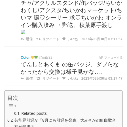
チャ/アクリルスタンド/缶バッジ/ちいか
わくじ/アクスタ/ちいかわマーケット/ち
いマ 譲♡シーサー 求♡ちいかわ オンラ
イン購入済み ・郵送、秋葉原手渡し
返信
リツイート
いいね
2023年03月30日 03:17:57
Coton
@mits32
フォローする
てんしとあくま の缶バッジ、ダブらな
かったから交換は様子見かな…。
返信
リツイート
いいね
2023年03月30日 03:17:47
目次
Related posts:
芸能界引退か「8月にも引退を発表、大みそかの紅白歌合
戦が最後の…」