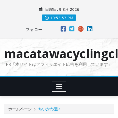
コ
日曜日, 9 8月 2026
ン
テ
10:53:55 PM
ン
フォロー
ツ
に
ス
macatawacyclingcl
キ
ッ
PR「本サイトはアフィリエイト広告を利用しています」
プ
ホームページ
ちいかわ週2