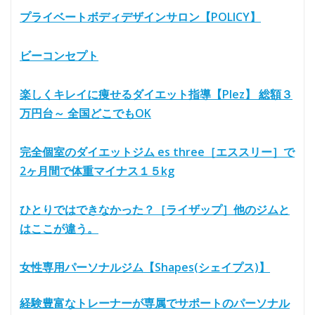
プライベートボディデザインサロン【POLICY】
ビーコンセプト
楽しくキレイに痩せるダイエット指導【Plez】 総額３
万円台～ 全国どこでもOK
完全個室のダイエットジム es three［エススリー］で
2ヶ月間で体重マイナス１５kg
ひとりではできなかった？［ライザップ］他のジムと
はここが違う。
女性専用パーソナルジム【Shapes(シェイプス)】
経験豊富なトレーナーが専属でサポートのパーソナル