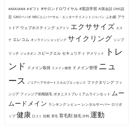
#サロンドロワイヤル
#英語学習
AI英会話
#ARASAWA
#ギフト
DNS設
ふわ姫
定
GMOペパボ
NBCユニバーサル・エンターテイメントジャパン
アウ
エクササイズ
ウェブホスティング
トドア
エアトリ
エス
サイクリング
エレコム
テ
オンラインショッピング
シンプ
トレ
セキュリティ
スピークエル
デメリット
リッチ
ジェネオン
ンド
ニュ
ドメイン管理
ドメイン取得
ドメイン移管
ース
ファクタリング
ノコアヘアサポートスカルプエッセンス
フィ
ムー
フィンジア初期脱毛
ボタニストプレミアムラインセット
ンジア
ムードメイン
ロリポ
ランキング
レビュー
レンタルサーバー
健康
運動
育毛剤
脱毛
ップ
比較
口コミ
評判
育毛