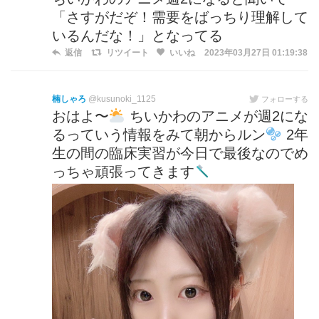
「さすがだぞ！需要をばっちり理解して
いるんだな！」となってる
返信
リツイート
いいね
2023年03月27日 01:19:38
楠しゃろ
@kusunoki_1125
フォローする
おはよ〜
ちいかわのアニメが週2にな
るっていう情報をみて朝からルン
2年
生の間の臨床実習が今日で最後なのでめ
っちゃ頑張ってきます