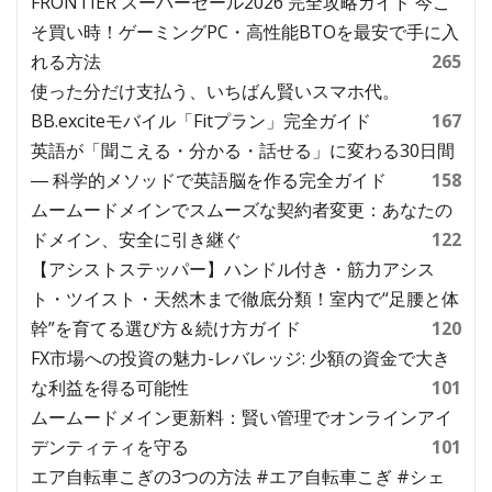
FRONTIER スーパーセール2026 完全攻略ガイド 今こ
そ買い時！ゲーミングPC・高性能BTOを最安で手に入
れる方法
265
使った分だけ支払う、いちばん賢いスマホ代。
BB.exciteモバイル「Fitプラン」完全ガイド
167
英語が「聞こえる・分かる・話せる」に変わる30日間
― 科学的メソッドで英語脳を作る完全ガイド
158
ムームードメインでスムーズな契約者変更：あなたの
ドメイン、安全に引き継ぐ
122
【アシストステッパー】ハンドル付き・筋力アシス
ト・ツイスト・天然木まで徹底分類！室内で“足腰と体
幹”を育てる選び方＆続け方ガイド
120
FX市場への投資の魅力-レバレッジ: 少額の資金で大き
な利益を得る可能性
101
ムームードメイン更新料：賢い管理でオンラインアイ
デンティティを守る
101
エア自転車こぎの3つの方法 #エア自転車こぎ #シェ