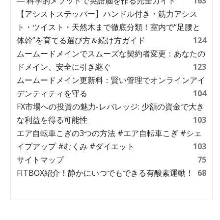
― 科学的メソッドで英語脳を作る完全ガイド
163
【アシストステッパー】ハンドル付き・筋力アシス
ト・ツイスト・天然木まで徹底分類！室内で“足腰と
体幹”を育てる選び方＆続け方ガイド
124
ムームードメインでスムーズな契約者変更：あなたの
ドメイン、安全に引き継ぐ
123
ムームードメイン更新料：賢い管理でオンラインアイ
デンティティを守る
104
FX市場への投資の魅力-レバレッジ: 少額の資金で大き
な利益を得る可能性
103
エア自転車こぎの3つの方法 #エア自転車こぎ #シェ
イプアップ #むくみ #ダイエット
103
サイトマップ
75
FITBOX紹介！静かにいつでもできる有酸素運動！
68