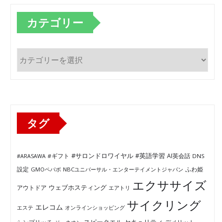
カテゴリー
カ
テ
ゴ
リ
ー
タグ
#サロンドロワイヤル
#英語学習
AI英会話
#ARASAWA
#ギフト
DNS
ふわ姫
設定
GMOペパボ
NBCユニバーサル・エンターテイメントジャパン
エクササイズ
ウェブホスティング
アウトドア
エアトリ
サイクリング
エレコム
エステ
オンラインショッピング