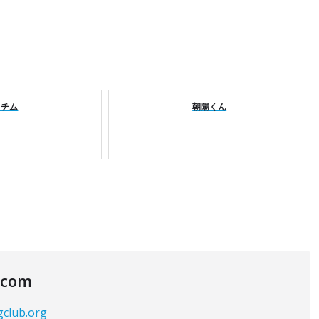
ュチム
朝陽くん
.com
gclub.org