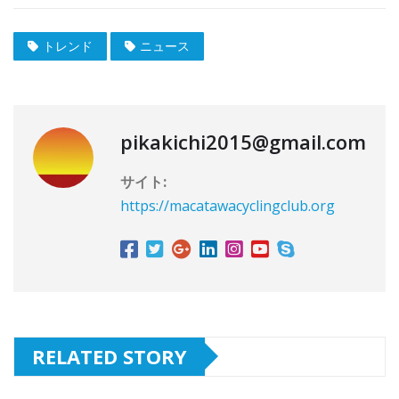
トレンド
ニュース
pikakichi2015@gmail.com
サイト:
https://macatawacyclingclub.org
RELATED STORY