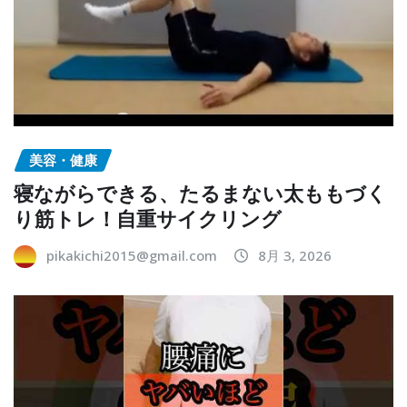
美容・健康
寝ながらできる、たるまない太ももづく
り筋トレ！自重サイクリング
pikakichi2015@gmail.com
8月 3, 2026