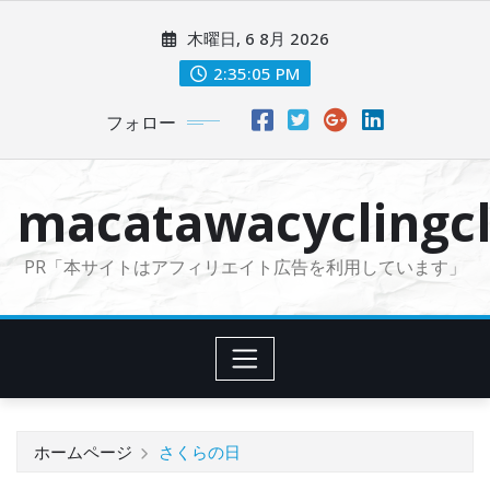
コ
木曜日, 6 8月 2026
ン
テ
2:35:06 PM
ン
フォロー
ツ
に
ス
macatawacyclingcl
キ
ッ
PR「本サイトはアフィリエイト広告を利用しています」
プ
ホームページ
さくらの日