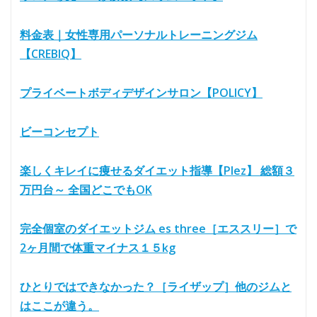
料金表｜女性専用パーソナルトレーニングジム
【CREBIQ】
プライベートボディデザインサロン【POLICY】
ビーコンセプト
楽しくキレイに痩せるダイエット指導【Plez】 総額３
万円台～ 全国どこでもOK
完全個室のダイエットジム es three［エススリー］で
2ヶ月間で体重マイナス１５kg
ひとりではできなかった？［ライザップ］他のジムと
はここが違う。