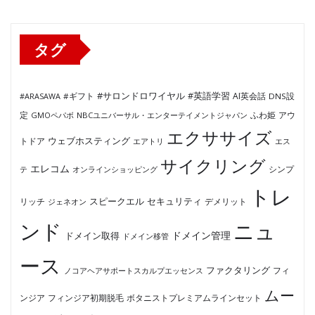
リ
ー
タグ
#サロンドロワイヤル
#英語学習
AI英会話
#ARASAWA
#ギフト
DNS設
ふわ姫
定
GMOペパボ
NBCユニバーサル・エンターテイメントジャパン
アウ
エクササイズ
ウェブホスティング
トドア
エアトリ
エス
サイクリング
エレコム
テ
オンラインショッピング
シンプ
トレ
セキュリティ
スピークエル
デメリット
リッチ
ジェネオン
ンド
ニュ
ドメイン管理
ドメイン取得
ドメイン移管
ース
ファクタリング
ノコアヘアサポートスカルプエッセンス
フィ
ムー
フィンジア初期脱毛
ボタニストプレミアムラインセット
ンジア