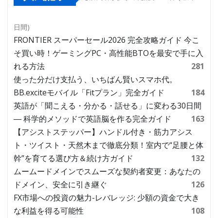
日間)
FRONTIER スーパーセール2026 完全攻略ガイド 今こ
そ買い時！ゲーミングPC・高性能BTOを最安で手に入
れる方法
281
使った分だけ支払う、いちばん賢いスマホ代。
BB.exciteモバイル「Fitプラン」完全ガイド
184
英語が「聞こえる・分かる・話せる」に変わる30日間
― 科学的メソッドで英語脳を作る完全ガイド
163
【アシストステッパー】ハンドル付き・筋力アシス
ト・ツイスト・天然木まで徹底分類！室内で“足腰と体
幹”を育てる選び方＆続け方ガイド
132
ムームードメインでスムーズな契約者変更：あなたの
ドメイン、安全に引き継ぐ
126
FX市場への投資の魅力-レバレッジ: 少額の資金で大き
な利益を得る可能性
108