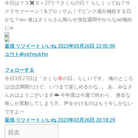
今日は？３
９＝27で？さくらの日？ らしくってね？サ
クラサァーーン！&ブロッサム！でピンク成分補給する日
かな？w←春はさくらさん拗らせ強化週間やからなw(俺的
にw
返信
リツイート
いいね
2023年03月26日 22:05:00
ユウト
@ykfmykfm
フォローする
今日3月27日は「さくら
の日」らしいです。 俺のところ
はほぼ満開だけど、いつまで楽しめるかな…。 あ、みなさ
んおはようございます🌥 今年度は今週で終わり。 身近な
推しが異動してしまう方、声をかけるのはもう今しかない
ですよ〰︎
返信
リツイート
いいね
2023年03月26日 20:18:29
目次