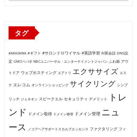
ゴ
リ
ー
タグ
#サロンドロワイヤル
#英語学習
AI英会話
#ARASAWA
#ギフト
DNS設
ふわ姫
定
GMOペパボ
NBCユニバーサル・エンターテイメントジャパン
アウ
エクササイズ
ウェブホスティング
トドア
エアトリ
エス
サイクリング
エレコム
テ
オンラインショッピング
シンプ
トレ
セキュリティ
スピークエル
デメリット
リッチ
ジェネオン
ンド
ニュ
ドメイン管理
ドメイン取得
ドメイン移管
ース
ファクタリング
ノコアヘアサポートスカルプエッセンス
フィ