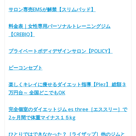
サロン専売EMSが解禁【スリムパッド】
料金表｜女性専用パーソナルトレーニングジム
【CREBIQ】
プライベートボディデザインサロン【POLICY】
ビーコンセプト
楽しくキレイに痩せるダイエット指導【Plez】 総額３
万円台～ 全国どこでもOK
完全個室のダイエットジム es three［エススリー］で
2ヶ月間で体重マイナス１５kg
ひとりではできなかった？［ライザップ］他のジムと