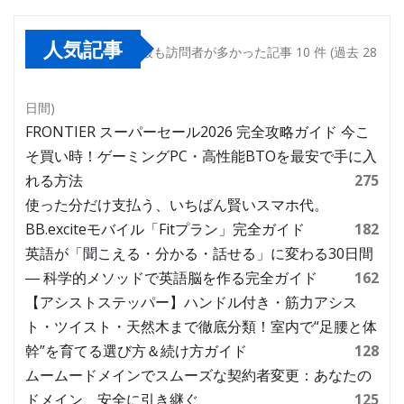
人気記事
最も訪問者が多かった記事 10 件 (過去 28
日間)
FRONTIER スーパーセール2026 完全攻略ガイド 今こ
そ買い時！ゲーミングPC・高性能BTOを最安で手に入
れる方法
275
使った分だけ支払う、いちばん賢いスマホ代。
BB.exciteモバイル「Fitプラン」完全ガイド
182
英語が「聞こえる・分かる・話せる」に変わる30日間
― 科学的メソッドで英語脳を作る完全ガイド
162
【アシストステッパー】ハンドル付き・筋力アシス
ト・ツイスト・天然木まで徹底分類！室内で“足腰と体
幹”を育てる選び方＆続け方ガイド
128
ムームードメインでスムーズな契約者変更：あなたの
ドメイン、安全に引き継ぐ
125