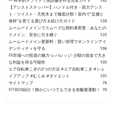
― 科学的メソッドで英語脳を作る完全ガイド
162
【アシストステッパー】ハンドル付き・筋力アシス
ト・ツイスト・天然木まで徹底分類！室内で“足腰と
体幹”を育てる選び方＆続け方ガイド
130
ムームードメインでスムーズな契約者変更：あなたの
ドメイン、安全に引き継ぐ
125
ムームードメイン更新料：賢い管理でオンラインアイ
デンティティを守る
106
FX市場への投資の魅力-レバレッジ: 少額の資金で大き
な利益を得る可能性
105
エア自転車こぎの3つの方法 #エア自転車こぎ #シェ
イプアップ #むくみ #ダイエット
101
サイトマップ
76
FITBOX紹介！静かにいつでもできる有酸素運動！
70