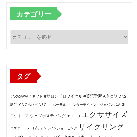
カテゴリー
カ
テ
ゴ
リ
ー
タグ
#サロンドロワイヤル
#英語学習
AI英会話
#ARASAWA
#ギフト
DNS
ふわ姫
設定
GMOペパボ
NBCユニバーサル・エンターテイメントジャパン
エクササイズ
ウェブホスティング
アウトドア
エアトリ
サイクリング
エレコム
エステ
オンラインショッピング