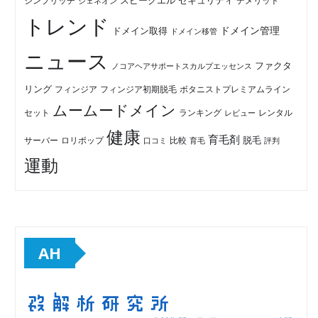
セキュリティ
スピークエル
デメリット
シンプリッチ
ジェネオン
トレンド
ドメイン管理
ドメイン取得
ドメイン移管
ニュース
ファクタ
ノコアヘアサポートスカルプエッセンス
リング
フィンジア初期脱毛
ボタニストプレミアムライン
フィンジア
ムームードメイン
セット
ランキング
レビュー
レンタル
健康
育毛剤
脱毛
ロリポップ
比較
サーバー
口コミ
評判
育毛
運動
AH