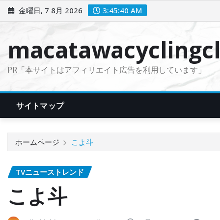
コ
金曜日, 7 8月 2026
3:45:41 AM
ン
テ
macatawacyclingcl
ン
ツ
PR「本サイトはアフィリエイト広告を利用しています」
に
ス
キ
サイトマップ
ッ
プ
ホームページ
こよ斗
TVニューストレンド
こよ斗