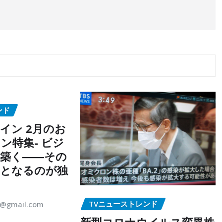
ンド
イン 2月のお
ン特集- ビジ
築く――その
点となるのが独
TVニューストレンド
5@gmail.com
新型コロナウイルス変異株