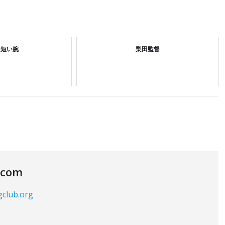
に短い腕
梨田監督
.com
gclub.org