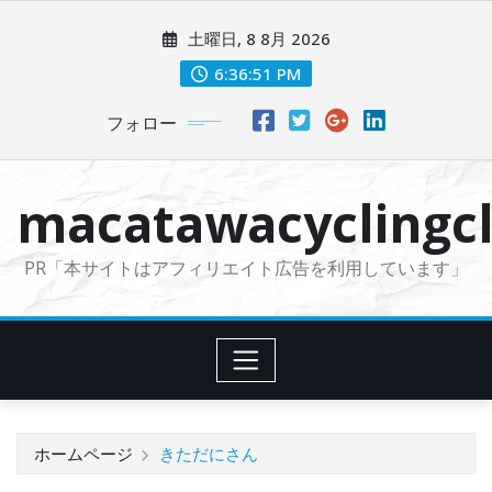
コ
土曜日, 8 8月 2026
ン
テ
6:36:52 PM
ン
フォロー
ツ
に
ス
macatawacyclingcl
キ
ッ
PR「本サイトはアフィリエイト広告を利用しています」
プ
ホームページ
きただにさん