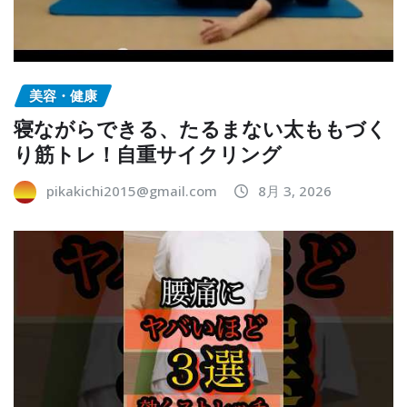
美容・健康
寝ながらできる、たるまない太ももづく
り筋トレ！自重サイクリング
pikakichi2015@gmail.com
8月 3, 2026