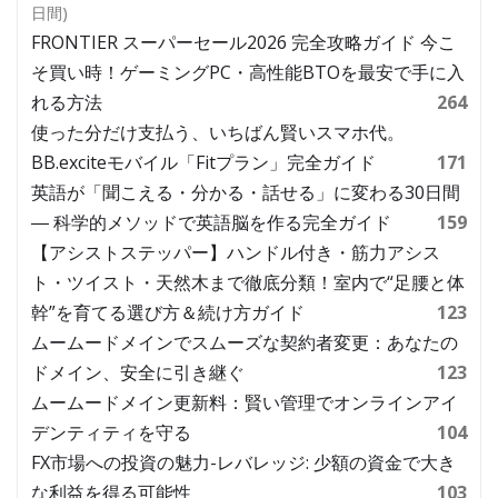
日間)
FRONTIER スーパーセール2026 完全攻略ガイド 今こ
そ買い時！ゲーミングPC・高性能BTOを最安で手に入
れる方法
264
使った分だけ支払う、いちばん賢いスマホ代。
BB.exciteモバイル「Fitプラン」完全ガイド
171
英語が「聞こえる・分かる・話せる」に変わる30日間
― 科学的メソッドで英語脳を作る完全ガイド
159
【アシストステッパー】ハンドル付き・筋力アシス
ト・ツイスト・天然木まで徹底分類！室内で“足腰と体
幹”を育てる選び方＆続け方ガイド
123
ムームードメインでスムーズな契約者変更：あなたの
ドメイン、安全に引き継ぐ
123
ムームードメイン更新料：賢い管理でオンラインアイ
デンティティを守る
104
FX市場への投資の魅力-レバレッジ: 少額の資金で大き
な利益を得る可能性
103