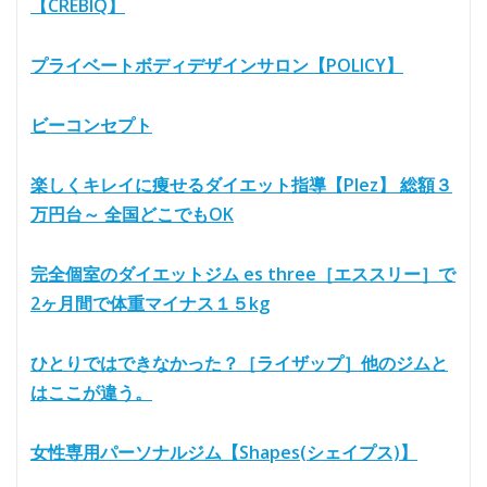
【CREBIQ】
プライベートボディデザインサロン【POLICY】
ビーコンセプト
楽しくキレイに痩せるダイエット指導【Plez】 総額３
万円台～ 全国どこでもOK
完全個室のダイエットジム es three［エススリー］で
2ヶ月間で体重マイナス１５kg
ひとりではできなかった？［ライザップ］他のジムと
はここが違う。
女性専用パーソナルジム【Shapes(シェイプス)】