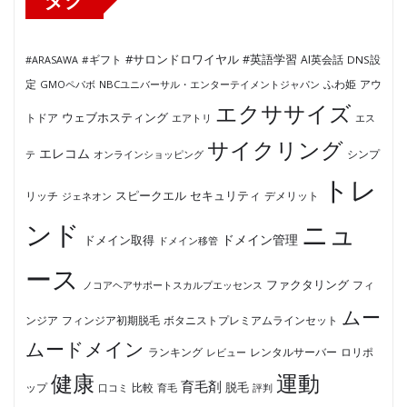
#サロンドロワイヤル
#英語学習
AI英会話
#ARASAWA
#ギフト
DNS設
ふわ姫
定
GMOペパボ
NBCユニバーサル・エンターテイメントジャパン
アウ
エクササイズ
ウェブホスティング
トドア
エアトリ
エス
サイクリング
エレコム
テ
オンラインショッピング
シンプ
トレ
セキュリティ
スピークエル
デメリット
リッチ
ジェネオン
ンド
ニュ
ドメイン管理
ドメイン取得
ドメイン移管
ース
ファクタリング
ノコアヘアサポートスカルプエッセンス
フィ
ムー
フィンジア初期脱毛
ボタニストプレミアムラインセット
ンジア
ムードメイン
ロリポ
ランキング
レビュー
レンタルサーバー
健康
運動
育毛剤
脱毛
ップ
比較
口コミ
評判
育毛