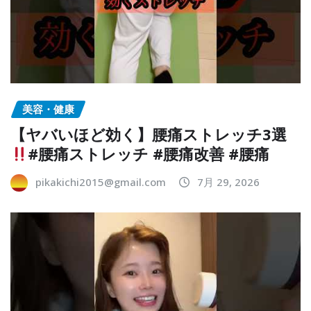
美容・健康
【ヤバいほど効く】腰痛ストレッチ3選
#腰痛ストレッチ #腰痛改善 #腰痛
pikakichi2015@gmail.com
7月 29, 2026