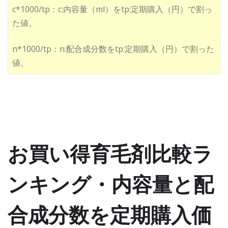
c*1000/tp：c:内容量（ml）をtp:定期購入（円）で割っ
た値。
n*1000/tp：n:配合成分数をtp:定期購入（円）で割った
値。
お買い得育毛剤比較ラ
ンキング・内容量と配
合成分数を定期購入価