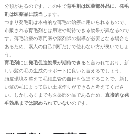
分類があるのです。この中で
育毛剤は医薬部外品に、発毛
剤は医薬品に該当
します。
つまり発毛剤は本格的な薄毛の治療に用いられるもので、
市販される育毛剤とは用途や期待できる効果が異なるので
す。薄毛治療の専門医や薬剤師の指導が必要となる場合も
あるため、素人の自己判断だけで使わない方が良いでしょ
う。
育毛剤
には
発毛促進効果が期待できる
と言われており、新
しい髪の毛の生成のサポートに良いと言えるでしょう。
頭皮環境を整えて毛細血管の血行を促進することで、新し
い髪の毛によって良い土壌作りができると考えてくださ
い。しかしあくまでも医薬部外品であるため、
直接的な発
毛効果までは認められていない
のです。