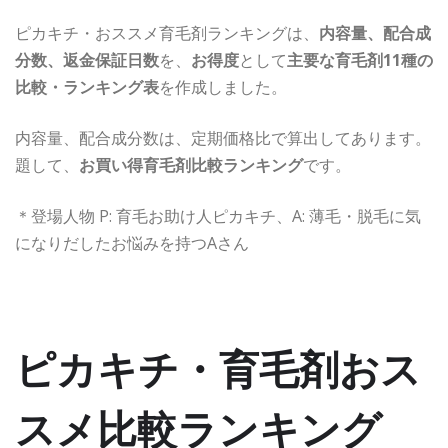
ピカキチ・おススメ育毛剤ランキング
は、
内容量、配合成
分数、返金保証日数
を、
お得度
として
主要な育毛剤11種の
比較・ランキング表
を作成しました。
内容量、配合成分数は、定期価格比で算出してあります。
題して、
お買い得育毛剤比較ランキング
です。
＊登場人物 P: 育毛お助け人ピカキチ、A: 薄毛・脱毛に気
になりだしたお悩みを持つAさん
ピカキチ・育毛剤おス
スメ比較ランキング