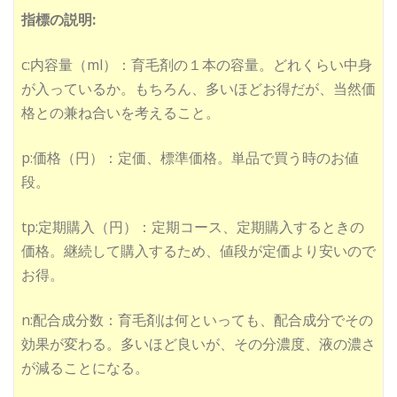
指標の説明:
c:内容量（ml）：育毛剤の１本の容量。どれくらい中身
が入っているか。もちろん、多いほどお得だが、当然価
格との兼ね合いを考えること。
p:価格（円）：定価、標準価格。単品で買う時のお値
段。
tp:定期購入（円）：定期コース、定期購入するときの
価格。継続して購入するため、値段が定価より安いので
お得。
n:配合成分数：育毛剤は何といっても、配合成分でその
効果が変わる。多いほど良いが、その分濃度、液の濃さ
が減ることになる。