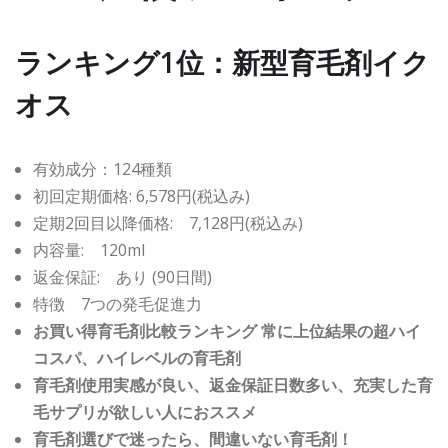
ランキング1位：新型育毛剤イク
オス
有効成分：124種類
初回定期価格: 6,578円(税込み)
定期2回目以降価格: 7,128円(税込み)
内容量: 120ml
返金保証: あり (90日間)
特徴 7つの発毛促進力
お買い得育毛剤比較ランキング 常に上位結果の超ハイ
コスパ、ハイレベルの育毛剤
育毛剤使用実感が良い、返金保証日数多い、充実した育
毛サプリが欲しい人におススメ
育毛剤選びで迷ったら、間違いない育毛剤！