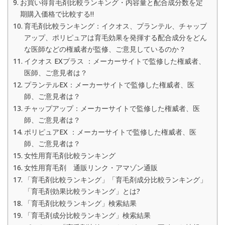
お買い得育毛剤比較ランキング・内容量と配合成分数を定
期購入価格で比較する‼
育毛剤比較ランキング：イクオス、プランテル、チャップ
アップ、ポリピュアは育毛効果を発揮する配合成分をどん
な医師などの権威者が監修、ご意見しているのか？
イクオス EXプラス ：メーカーサイトで監修した権威者、
医師、ご意見者は？
プランテルEX：メーカーサイトで監修した権威者、医
師、ご意見者は？
チャップアップ：メーカーサイトで監修した権威者、医
師、ご意見者は？
ポリピュアEX ：メーカーサイトで監修した権威者、医
師、ご意見者は？
女性用育毛剤比較ランキング
女性用育毛剤 通販リンク・アマゾン通販
「育毛剤比較ランキング」「育毛剤成分比較ランキング」
「育毛剤効果比較ランキング」とは?
「育毛剤比較ランキング」検索結果
「育毛剤成分比較ランキング」検索結果