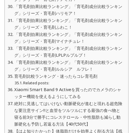
「育毛剤効果比較ランキング」「育毛剤成分比較ランキン
グ」シリーズ・育毛剤ハリモア！
「育毛剤効果比較ランキング」「育毛剤成分比較ランキン
グ」シリーズ・育毛剤ふわこ！
「育毛剤効果比較ランキング」「育毛剤成分比較ランキン
グ」シリーズ・育毛剤マイナチュレ！
「育毛剤効果比較ランキング」「育毛剤成分比較ランキン
グ」シリーズ・育毛剤LPLPルプルプ！
「育毛剤効果比較ランキング」「育毛剤成分比較ランキン
グ」シリーズ・育毛剤ルルシア ルフレ！
育毛剤比較ランキング・迷ったらコレ育毛剤
Related posts:
Xiaomi Smart Band 9 Activeを買ったのでカメラのシャ
ッター機能を使えるようにしてみる
絶対に見逃してはいけない動脈硬化が進むと現れる超危険
な要注意サイン‼と血管をツルツルにする最強の食べ物と
寝る前3分で勝手にコレステロール・中性脂肪も減らし動
脈硬化も予防し若返る方法【40代50代】
【はよ知りたかった】体脂肪だけを効率よく削る方法【残