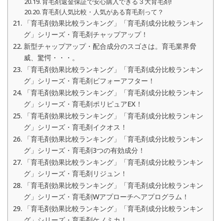
育毛剤返金保証で安心購入できる３大育毛剤!
育毛剤人気比較・人気がある育毛剤って？
「育毛剤効果比較ランキング」「育毛剤成分比較ランキン
グ」シリーズ・育毛剤チャップアップ！
新型チャップアップ・配合成分のスゴさは。育毛業界脅
威、驚愕・・・。
「育毛剤効果比較ランキング」「育毛剤成分比較ランキン
グ」シリーズ・育毛剤ビフォーアフター！
「育毛剤効果比較ランキング」「育毛剤成分比較ランキン
グ」シリーズ・育毛剤ポリピュアEX！
「育毛剤効果比較ランキング」「育毛剤成分比較ランキン
グ」シリーズ・育毛剤イクオス！
「育毛剤効果比較ランキング」「育毛剤成分比較ランキン
グ」シリーズ・育毛剤3つの有効成分！
「育毛剤効果比較ランキング」「育毛剤成分比較ランキン
グ」シリーズ・育毛剤リジュン！
「育毛剤効果比較ランキング」「育毛剤成分比較ランキン
グ」シリーズ・育毛剤Wアプローチヘアプログラム！
「育毛剤効果比較ランキング」「育毛剤成分比較ランキン
グ」シリーズ・育毛剤ケノミカ！