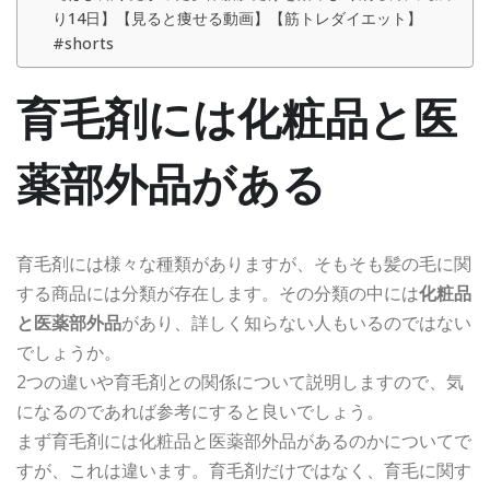
り14日】【見ると痩せる動画】【筋トレダイエット】
#shorts
育毛剤には化粧品と医
薬部外品がある
育毛剤には様々な種類がありますが、そもそも髪の毛に関
する商品には分類が存在します。その分類の中には
化粧品
と医薬部外品
があり、詳しく知らない人もいるのではない
でしょうか。
2つの違いや育毛剤との関係について説明しますので、気
になるのであれば参考にすると良いでしょう。
まず育毛剤には化粧品と医薬部外品があるのかについてで
すが、これは違います。育毛剤だけではなく、育毛に関す