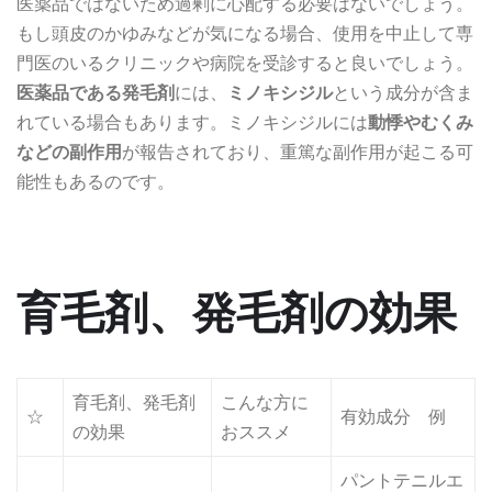
医薬品ではないため過剰に心配する必要はないでしょう。
もし頭皮のかゆみなどが気になる場合、使用を中止して専
門医のいるクリニックや病院を受診すると良いでしょう。
医薬品である発毛剤
には、
ミノキシジル
という成分が含ま
れている場合もあります。ミノキシジルには
動悸やむくみ
などの副作用
が報告されており
、重篤な副作用が起こる可
能性もある
のです。
育毛剤、発毛剤の効果
育毛剤、発毛剤
こんな方に
☆
有効成分 例
の効果
おススメ
パントテニルエ