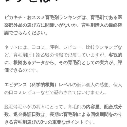
ピカキチ・おススメ育毛剤ランキングは、
育毛剤である医
薬部外品の選び方
に間違いがないか、育毛剤購入の最終確
認でごらんください。
ネットには、口コミ、評判、レビュー、比較ランキングな
ど、育毛剤は甲論乙駁の情報で氾濫していますが、
客観的
に、根拠あるデータから、その育毛剤としての実力が、評
価できる
のです。
エビデンス（科学的根拠）レベル
の低い個人の感想、個人
の口コミレビューなどで惑わされてはいけません。
脱毛薄毛ハゲの我々にとって、育毛剤の
内容量、配合成分
数、返金保証日数
は、
長期の育毛剤による回復期間をのり
きる育毛剤選びの3つの重要なポイント
です。