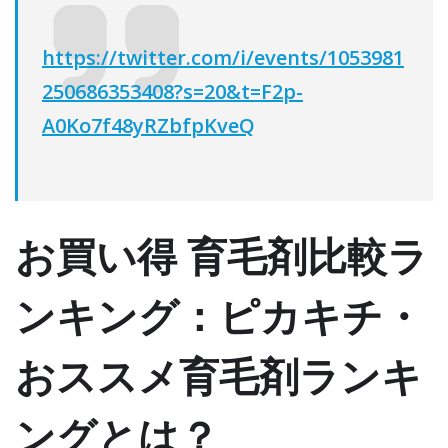
https://twitter.com/i/events/1053981
250686353408?s=20&t=F2p-
A0Ko7f48yRZbfpKveQ
お買い得 育毛剤比較ラ
ンキング：ピカキチ・
おススメ育毛剤ランキ
ングとは？