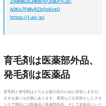
250686353408?s=20&t=F2p-
A0Ko7f48yRZbfpKveQ
https://j-air.jp/
育毛剤は医薬部外品、
発毛剤は医薬品
育毛剤と発毛剤はどちらも髪の毛のために存在しますが、
大きな違いは分類にあります。美容などを目的としたスキ
ンケア用品には医薬品と医薬部外品、そして化粧品という