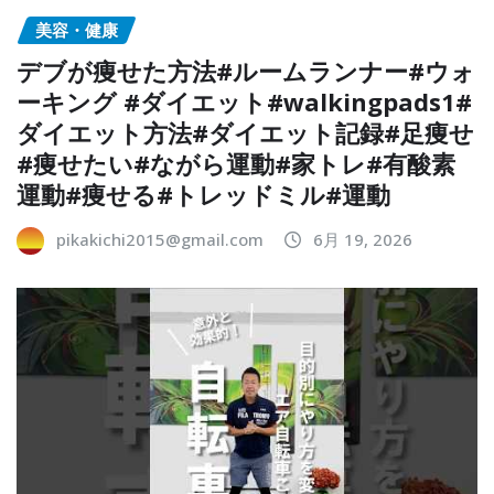
美容・健康
デブが痩せた方法#ルームランナー#ウォ
ーキング #ダイエット#walkingpads1#
ダイエット方法#ダイエット記録#足痩せ
#痩せたい#ながら運動#家トレ#有酸素
運動#痩せる#トレッドミル#運動
pikakichi2015@gmail.com
6月 19, 2026