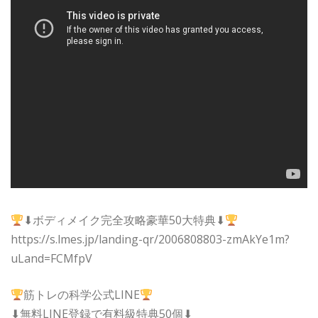
⬇︎ボディメイク完全攻略豪華50大特典⬇︎
https://s.lmes.jp/landing-qr/2006808803-zmAkYe1m?
uLand=FCMfpV
筋トレの科学公式LINE
⬇︎無料LINE登録で有料級特典50個⬇︎