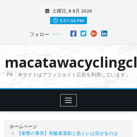
コ
土曜日, 8 8月 2026
ン
テ
5:51:38 PM
ン
フォロー
ツ
に
ス
macatawacyclingcl
キ
ッ
PR「本サイトはアフィリエイト広告を利用しています」
プ
ホームページ
【衝撃の事実】有酸素運動と筋トレは混ぜるのは