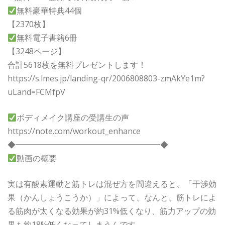
無料豪華特典44個
【2370枚】
無料電子書籍6冊
【3248ページ】
合計5618枚を無料プレゼントします！
https://s.lmes.jp/landing-qr/2006808803-zmAkYe1m?
uLand=FCMfpV
ボディメイク講座の受講生の声
https://note.com/workout_enhance
◆━━━━━━━━━━━━━━━━━━◆
動画の概要
実は有酸素運動と筋トレは混ぜ方を間違えると、「干渉効
果（かんしょうこうか）」によって、なんと、筋トレによ
る筋肉が太くなる効果が約31%低くなり、筋力アップの効
果も約18%低くなってしまうんです。