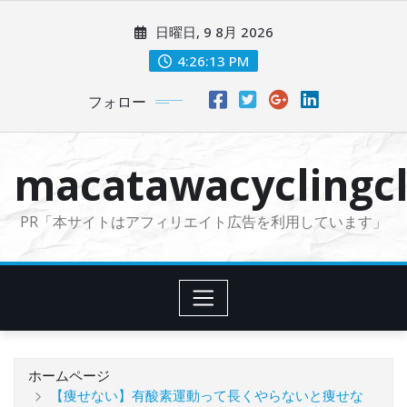
コ
日曜日, 9 8月 2026
ン
テ
4:26:15 PM
ン
フォロー
ツ
に
ス
macatawacyclingcl
キ
ッ
PR「本サイトはアフィリエイト広告を利用しています」
プ
ホームページ
【痩せない】有酸素運動って長くやらないと痩せな