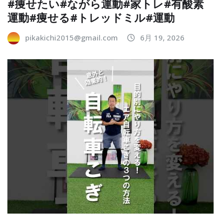
#痩せたい#ながら運動#家トレ#有酸素
運動#痩せる#トレッドミル#運動
pikakichi2015@gmail.com
6月 19, 2026