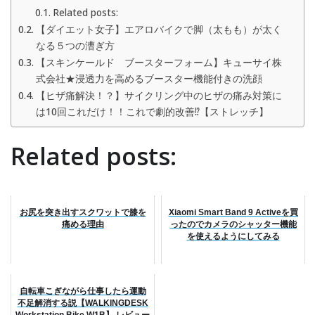
Related posts:
【ダイエット女子】エアロバイクで脚（太もも）が太く
なる５つの漕ぎ方
【スキンケールド ブースターフォーム】キューサイ株
式会社★浸透力を高めるブースター機能付きの洗顔
【ヒザ痛解決！？】サイクリング中のヒザの痛み対策に
は10回これだけ！！これで劇的改善⁉︎【ストレッチ】
Related posts:
お尻を突き出すスクワットで膝を
Xiaomi Smart Band 9 Activeを買
痛める理由
ったのでカメラのシャッター機能
を使えるようにしてみる
自転車こぎながら仕事したら運動
不足解消する説【WALKINGDESK
Workstation Bike W1B】 レビュー