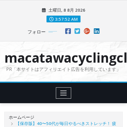
コ
土曜日, 8 8月 2026
ン
テ
3:57:54 AM
ン
フォロー
ツ
に
ス
macatawacyclingcl
キ
ッ
PR「本サイトはアフィリエイト広告を利用しています」
プ
ホームページ
【保存版】40〜50代が毎日やるべきストレッチ！ 疲