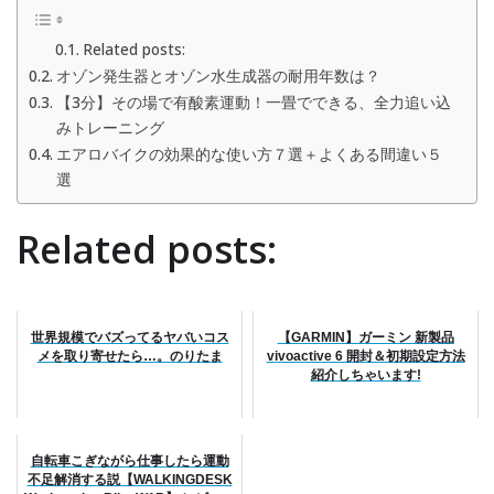
Related posts:
オゾン発生器とオゾン水生成器の耐用年数は？
【3分】その場で有酸素運動！一畳でできる、全力追い込
みトレーニング
エアロバイクの効果的な使い方７選＋よくある間違い５
選
Related posts:
世界規模でバズってるヤバいコス
【GARMIN】ガーミン 新製品
メを取り寄せたら…。のりたま
vivoactive 6 開封＆初期設定方法
紹介しちゃいます!
自転車こぎながら仕事したら運動
不足解消する説【WALKINGDESK