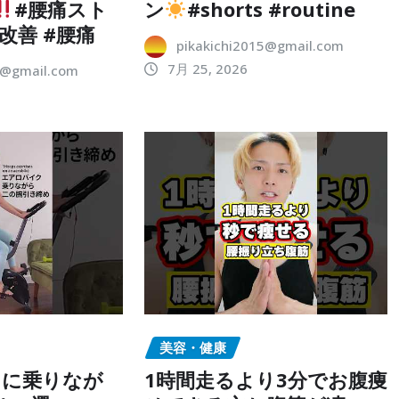
#腰痛スト
ン
#shorts #routine
改善 #腰痛
pikakichi2015@gmail.com
7月 25, 2026
5@gmail.com
美容・健康
クに乗りなが
1時間走るより3分でお腹痩