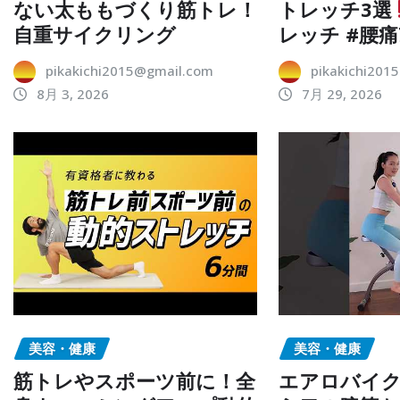
ない太ももづくり筋トレ！
トレッチ3選
自重サイクリング
レッチ #腰痛
pikakichi2015@gmail.com
pikakichi201
8月 3, 2026
7月 29, 2026
美容・健康
美容・健康
筋トレやスポーツ前に！全
エアロバイ