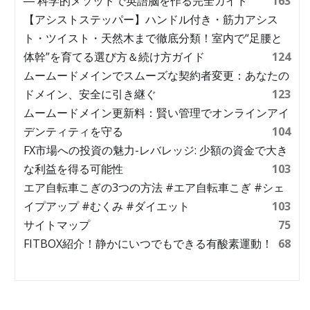
― 科学的メソッドで英語脳を作る完全ガイド
163
【アシストステッパー】ハンドル付き・筋力アシス
ト・ツイスト・天然木まで徹底分類！室内で“足腰と
体幹”を育てる選び方＆続け方ガイド
124
ムームードメインでスムーズな契約者変更：あなたの
ドメイン、安全に引き継ぐ
123
ムームードメイン更新料：賢い管理でオンラインアイ
デンティティを守る
104
FX市場への投資の魅力-レバレッジ: 少額の資金で大き
な利益を得る可能性
103
エア自転車こぎの3つの方法 #エア自転車こぎ #シェ
イプアップ #むくみ #ダイエット
103
サイトマップ
75
FITBOX紹介！静かにいつでもできる有酸素運動！
68