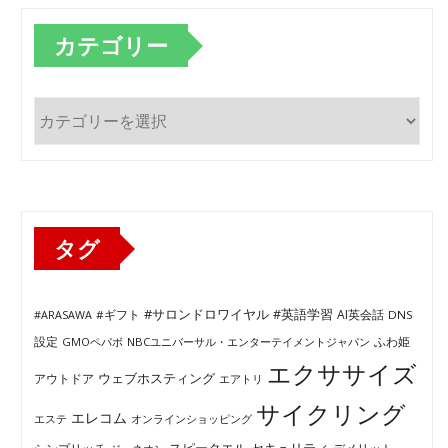
カテゴリー
カ
テ
ゴ
リ
ー
タグ
#サロンドロワイヤル
#英語学習
AI英会話
#ARASAWA
#ギフト
DNS
ふわ姫
設定
GMOペパボ
NBCユニバーサル・エンターテイメントジャパン
エクササイズ
ウェブホスティング
アウトドア
エアトリ
サイクリング
エレコム
エステ
オンラインショッピング