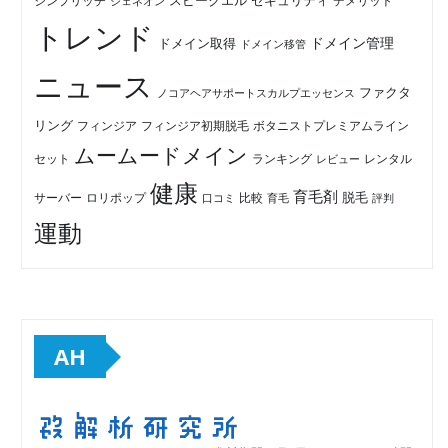
セキュリティ
スピークエル
デメリット
シンプリッチ
ジェネオン
トレンド
ドメイン管理
ドメイン取得
ドメイン移管
ニュース
ファクタ
ノコアヘアサポートスカルプエッセンス
リング
フィンジア初期脱毛
ボタニストプレミアムライン
フィンジア
ムームードメイン
セット
ランキング
レビュー
レンタル
健康
育毛剤
脱毛
ロリポップ
比較
サーバー
口コミ
評判
育毛
運動
AH