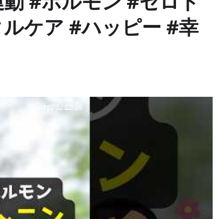
#運動 #ホルモン #セロト
タルケア #ハッピー #幸