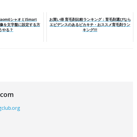
omi(シャオミ)Smart
お買い得 育毛剤比較ランキング：育毛剤選びなら
や画像を文字盤に設定する方
エビデンスのあるピカキチ・おススメ育毛剤ラン
うやる？
キング!!!
.com
gclub.org