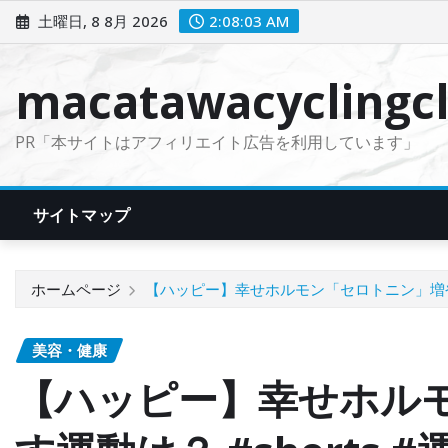
コ
土曜日, 8 8月 2026
2:08:05 AM
ン
テ
macatawacyclingcl
ン
ツ
PR「本サイトはアフィリエイト広告を利用しています」
に
ス
キ
サイトマップ
ッ
プ
ホームページ
【ハッピー】幸せホルモン「セロトニン」増やす運
美容・健康
【ハッピー】幸せホル