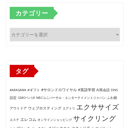
カテゴリー
カ
テ
ゴ
リ
ー
タグ
#サロンドロワイヤル
#英語学習
AI英会話
#ARASAWA
#ギフト
DNS
ふわ姫
設定
GMOペパボ
NBCユニバーサル・エンターテイメントジャパン
エクササイズ
ウェブホスティング
アウトドア
エアトリ
サイクリング
エレコム
エステ
オンラインショッピング