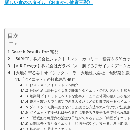
新しい食のスタイル《おまかせ健康三彩》
目次
Search Results for: 宅配
「50RICE」株式会社ジャクトリンク・カロリー・糖質５５%
【AIR Design】株式会社ガラパゴス・勝てるデザインをデータと
【大地を守る会】オイシックス・ラ・大地株式会社・旬野菜と厳
「ダイエット」の検索結果 49 件
おススメ・ダイエットジム紹介
睡眠不足は痩せなくなる？睡眠とダイエットの深い関わりを知
短期間ダイエットにベストな食事メニューと体調の整え方を紹
飽きっぽい人でも成功できる大変だけど短期間で痩せるダイエ
ダイエットで胸を痩せないまま痩せる方法や気を付けたい注意
ダイエットで痩せればから異性にモテる？痩せる事で得られる3
「睡眠薬で糖尿病の治療や予防ができる」とか「納豆ダイエッ
新聞広告・青汁ダイエット 脂肪を燃やす、痩せる。皮下脂肪
私の試した最速ダイエット