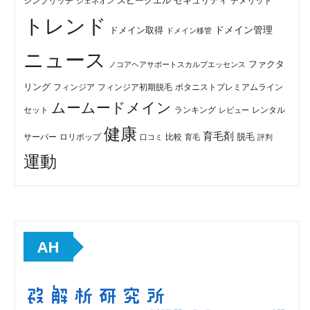
セキュリティ
スピークエル
デメリット
シンプリッチ
ジェネオン
トレンド
ドメイン管理
ドメイン取得
ドメイン移管
ニュース
ファクタ
ノコアヘアサポートスカルプエッセンス
リング
フィンジア初期脱毛
ボタニストプレミアムライン
フィンジア
ムームードメイン
セット
ランキング
レビュー
レンタル
健康
育毛剤
脱毛
ロリポップ
比較
サーバー
口コミ
評判
育毛
運動
AH