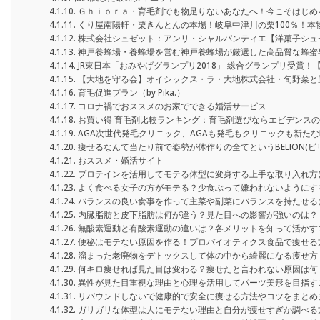
Ｇｈｉｏｒａ・育毛剤でも物足りないあなたへ！今こそはじめ
くり屋南陽軒・栗きんとんの本場！岐阜中津川の栗100％！本
株式会社シュゼット：アンリ・シャルパンティエ【洋菓子シュ
神戸養蜂場・養蜂場を営む神戸養蜂場が厳選した高品質な蜂蜜
JR東日本「おみやげグランプリ2018」 総合グランプリ受賞！
【大地を守る会】オイシックス・ラ・大地株式会社・旬野菜と
育毛促進プラン（by Pika.）
コロナ禍でおススメのお家でできる婚活サービス
お買い得 育毛剤比較ランキング：育毛剤選びならエビデンスのあ
AGA次世代発毛クリニック、AGAも発毛もクリニックも新た
痩せるなんて当たり前で姿勢が体作りの全てというBELION(ビ
おススメ・婚活サイト
プロテインを活用してモテる体型に変身する上手な取り入れ方
よく食べる女子の方がモテる？少食ぶって嫌われないようにす
バランスの良い食事を作って主菜や副菜にバランスを持たせる
内臓脂肪と皮下脂肪は何が違う？見た目への影響が強いのは？
無酸素運動と有酸素運動の違いは？各メリットを知って活かす
便秘はモテない原因を作る！プロバイオティクス食品で痩せる
溜まった老廃物をデトックスして体の中から綺麗になる痩せ方
何キロ痩せれば見た目は変わる？痩せたと言われない原因は何
異性が見た目重視な理由と心理を活用してパーツ美形を目指す
リバウンドしないで健康的で安全に痩せる方法やコツをまとめ
ガリガリな体型は人にモテない理由と自分が痩せすぎか調べる