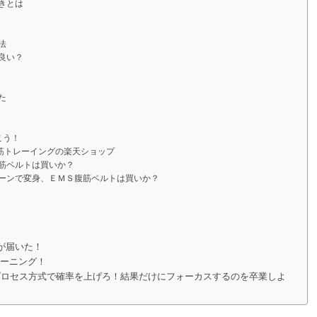
きとは
法
良い？
た
こう！
筋トレーイングの楽天ショップ
筋ベルトは買いか？
ーンで変身、ＥＭＳ腹筋ベルトは買いか？
が届いた！
レーニング！
プロセス方式で確率を上げろ！結果だけにフォーカスするのを卒業しよ