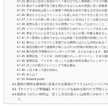
痩せると自分に自信がつく？体だけでなく精神面へプラスの働
痩せても栄養不良で肌を荒れさせないための美肌に良い栄養素
下半身強化は筋トレの基礎？内転筋を自宅で鍛える方法を伝授
痩せたらどんなファッションを楽しめる？モテモテに近づく方
スタイルの良い体つきになれる筋トレ方法は？どこを鍛えれば
姿勢を良くする方法とＮＧ習慣について知っておきたいこと
メリハリのある美ボディを目指すためのトレーニング法まとめ
男女どちらにも当てはまる太っている人の悪い印象を集めまし
中々肥満から脱出できないのは何故？生活習慣の特徴について
痩せたことでモテたと実感できる瞬間にはどんな内容がある？
婚活活動の中で成婚率が高い人の3つの性格の特徴を知ってお
剛力彩芽,宇梶剛士のワンダーコアCM、まだまだあります、腹
新聞広告、ＴＶＣＭ・杉村太蔵のスレンダートーン、ＥＭＳ腹
新聞広告、ＴＶＣＭ・ぽっこりお腹の杉村太蔵がスレンダート
日ごろの筋力トレーニングで積み重ね
１日３食って誰が決めた
水とは？
Related posts:
脂肪の燃焼を爆発的に促進させる最強のアイテム(スピンバイク)
【サイクリング準備編】サイクリングを始める前のケガ予防ト
筋肉をつけたい60代は、宝くじ方式の筋トレは絶対にやめろ！
う。