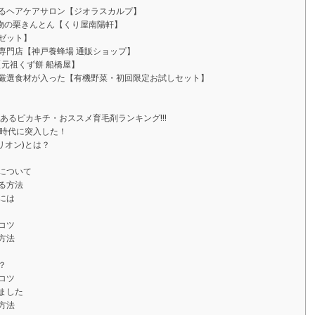
るヘアケアサロン【ジオラスカルプ】
物の栗きんとん【くり屋南陽軒】
ゼット】
専門店【神戸養蜂場 通販ショップ】
【元祖くず餅 船橋屋】
厳選食材が入った【有機野菜・初回限定お試しセット】
るピカキチ・おススメ育毛剤ランキング!!!
な時代に突入した！
リオン)とは？
について
る方法
には
コツ
方法
？
コツ
ました
方法