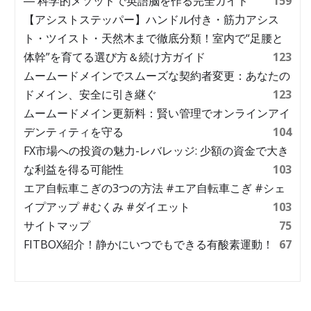
― 科学的メソッドで英語脳を作る完全ガイド
159
【アシストステッパー】ハンドル付き・筋力アシス
ト・ツイスト・天然木まで徹底分類！室内で“足腰と
体幹”を育てる選び方＆続け方ガイド
123
ムームードメインでスムーズな契約者変更：あなたの
ドメイン、安全に引き継ぐ
123
ムームードメイン更新料：賢い管理でオンラインアイ
デンティティを守る
104
FX市場への投資の魅力-レバレッジ: 少額の資金で大き
な利益を得る可能性
103
エア自転車こぎの3つの方法 #エア自転車こぎ #シェ
イプアップ #むくみ #ダイエット
103
サイトマップ
75
FITBOX紹介！静かにいつでもできる有酸素運動！
67