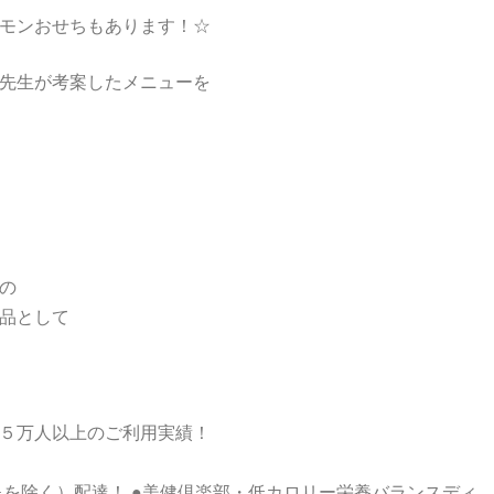
モンおせちもあります！☆
先生が考案したメニューを
の
品として
５万人以上のご利用実績！
を除く）配達！ ●美健倶楽部・低カロリー栄養バランスディ