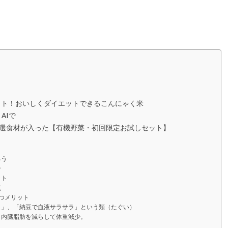
カット！おいしくダイエットできるこんにゃく米
AIで
選食材が入った【有機野菜・初回限定お試しセット】
ろう
介
ット
点
つメリット
ト」、「納豆で血液サラサラ」という類（たぐい）
、内臓脂肪を減らして体重減少。