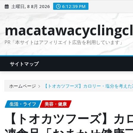
コ
土曜日, 8 8月 2026
6:12:41 PM
ン
テ
macatawacyclingcl
ン
ツ
PR「本サイトはアフィリエイト広告を利用しています」
に
ス
キ
サイトマップ
ッ
プ
ホームページ
【トオカツフーズ】カロリー・塩分を考えた
生活・ライフ
美容・健康
【トオカツフーズ】カ