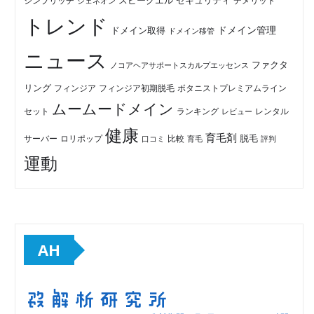
セキュリティ
スピークエル
デメリット
シンプリッチ
ジェネオン
トレンド
ドメイン管理
ドメイン取得
ドメイン移管
ニュース
ファクタ
ノコアヘアサポートスカルプエッセンス
リング
フィンジア初期脱毛
ボタニストプレミアムライン
フィンジア
ムームードメイン
セット
ランキング
レビュー
レンタル
健康
育毛剤
脱毛
ロリポップ
比較
サーバー
口コミ
評判
育毛
運動
AH