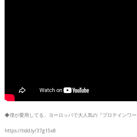
◆僕が愛用してる、ヨーロッパで大人気の『プロテインワー
https://tidd.ly/37g15x8