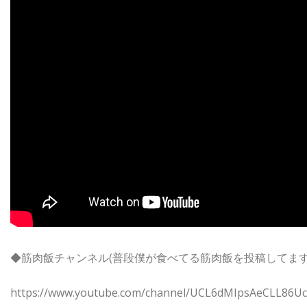
◆筋肉飯チャンネル(普段僕が食べてる筋肉飯を投稿してます
https://www.youtube.com/channel/UCL6dMIpsAeCLL86