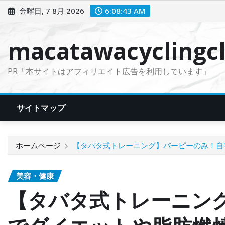
コ
金曜日, 7 8月 2026
6:08:44 AM
ン
テ
macatawacyclingcl
ン
ツ
PR「本サイトはアフィリエイト広告を利用しています」
に
ス
キ
サイトマップ
ッ
プ
ホームページ
【タバタ式トレーニング】バーピーのみ！自
美容・健康
【タバタ式トレーニン