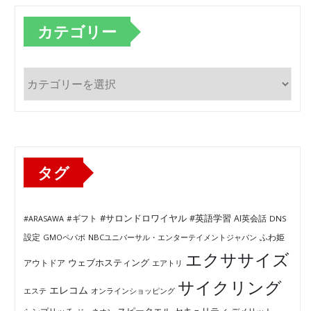
カテゴリー
カ
テ
ゴ
リ
ー
タグ
#サロンドロワイヤル
#英語学習
AI英会話
#ARASAWA
#ギフト
DNS
ふわ姫
設定
GMOペパボ
NBCユニバーサル・エンターテイメントジャパン
エクササイズ
ウェブホスティング
アウトドア
エアトリ
サイクリング
エレコム
エステ
オンラインショッピング