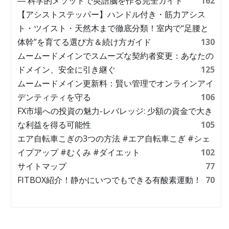
― 科学的メソッドで英語脳を作る完全ガイド
162
【アシストステッパー】ハンドル付き・筋力アシス
ト・ツイスト・天然木まで徹底分類！室内で“足腰と
体幹”を育てる選び方＆続け方ガイド
130
ムームードメインでスムーズな契約者変更：あなたの
ドメイン、安全に引き継ぐ
125
ムームードメイン更新料：賢い管理でオンラインアイ
デンティティを守る
106
FX市場への投資の魅力-レバレッジ: 少額の資金で大き
な利益を得る可能性
105
エア自転車こぎの3つの方法 #エア自転車こぎ #シェ
イプアップ #むくみ #ダイエット
102
サイトマップ
77
FITBOX紹介！静かにいつでもできる有酸素運動！
70