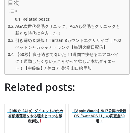
目次
Related posts:
AGA次世代発毛クリニック、AGAも発毛もクリニックも
新たな時代に突入した！
引き締め＆燃焼！Tarzan 8カウントエクササイズ｜#02
ペットシャカシャカ・ランジ【毎週火曜日配信】
【60秒】痩せ過ぎて引いた！1週間で痩せるエアロバイ
ク！運動したくない人こそやって欲しい本気ダイエッ
ト！【中級編】/ 美コア 美活 山口絵里加
Related posts:
【1年で−24kg】ダイエットのため
【Apple Watch】9/17公開の最新
有酸素運動をやる理由とコツを徹
OS「watchOS 11」の変更点60
底解説
選！