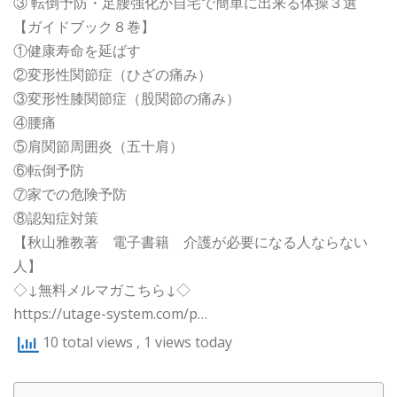
③ 転倒予防・足腰強化が自宅で簡単に出来る体操３選
【ガイドブック８巻】
①健康寿命を延ばす
②変形性関節症（ひざの痛み）
③変形性膝関節症（股関節の痛み）
④腰痛
⑤肩関節周囲炎（五十肩）
⑥転倒予防
⑦家での危険予防
⑧認知症対策
【秋山雅教著 電子書籍 介護が必要になる人ならない
人】
◇↓無料メルマガこちら↓◇
https://utage-system.com/p…
10 total views
, 1 views today