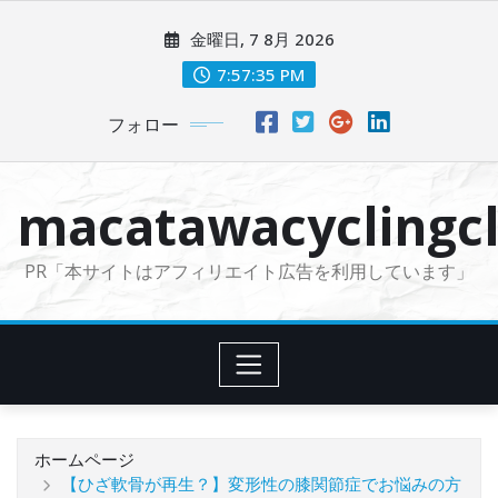
コ
金曜日, 7 8月 2026
ン
テ
7:57:37 PM
ン
フォロー
ツ
に
ス
macatawacyclingcl
キ
ッ
PR「本サイトはアフィリエイト広告を利用しています」
プ
ホームページ
【ひざ軟骨が再生？】変形性の膝関節症でお悩みの方