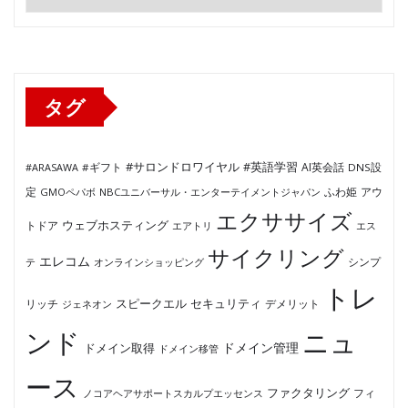
テ
ゴ
リ
ー
タグ
#サロンドロワイヤル
#英語学習
AI英会話
#ARASAWA
#ギフト
DNS設
ふわ姫
定
GMOペパボ
NBCユニバーサル・エンターテイメントジャパン
アウ
エクササイズ
ウェブホスティング
トドア
エアトリ
エス
サイクリング
エレコム
テ
オンラインショッピング
シンプ
トレ
セキュリティ
スピークエル
デメリット
リッチ
ジェネオン
ンド
ニュ
ドメイン管理
ドメイン取得
ドメイン移管
ース
ファクタリング
ノコアヘアサポートスカルプエッセンス
フィ