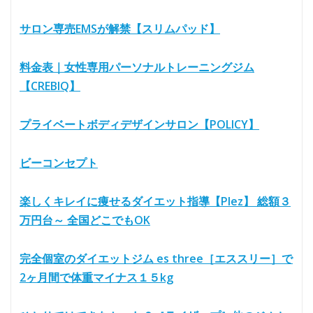
サロン専売EMSが解禁【スリムパッド】
料金表｜女性専用パーソナルトレーニングジム
【CREBIQ】
プライベートボディデザインサロン【POLICY】
ビーコンセプト
楽しくキレイに痩せるダイエット指導【Plez】 総額３
万円台～ 全国どこでもOK
完全個室のダイエットジム es three［エススリー］で
2ヶ月間で体重マイナス１５kg