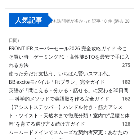
人気記事
最も訪問者が多かった記事 10 件 (過去 28
日間)
FRONTIER スーパーセール2026 完全攻略ガイド 今こ
そ買い時！ゲーミングPC・高性能BTOを最安で手に入
れる方法
275
使った分だけ支払う、いちばん賢いスマホ代。
BB.exciteモバイル「Fitプラン」完全ガイド
182
英語が「聞こえる・分かる・話せる」に変わる30日間
― 科学的メソッドで英語脳を作る完全ガイド
162
【アシストステッパー】ハンドル付き・筋力アシス
ト・ツイスト・天然木まで徹底分類！室内で“足腰と体
幹”を育てる選び方＆続け方ガイド
128
ムームードメインでスムーズな契約者変更：あなたの