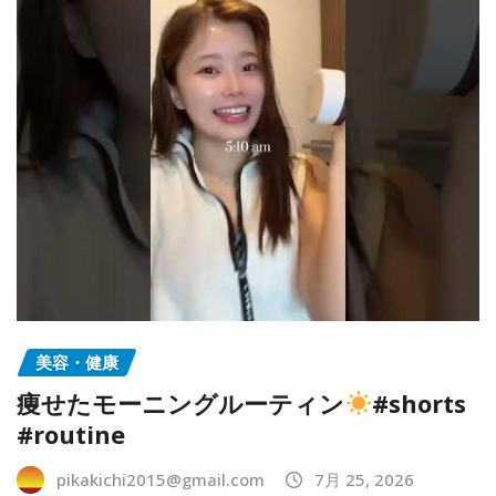
美容・健康
痩せたモーニングルーティン
#shorts
#routine
pikakichi2015@gmail.com
7月 25, 2026