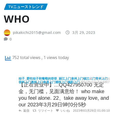
TVニューストレンド
WHO
pikakichi2015@gmail.com
3月 29, 2023
0
752 total views
, 1 views today
桔子_爱吃桔子和葡萄的菲菲_丽江上门泉州上门镇江上门常州上门
フォローする
宿州上门惠州上门南昌上门潮州上门揭阳上门
@5eZhs14cZvloMR7
【正在营业中】...QQ427950700 无定
金，无门槛，见面满意给！ who make
you feel alone. 22、take away love, and
our 2023年3月29日9时0分5秒
返信
リツイート
いいね
2023年03月29日 01:00:10