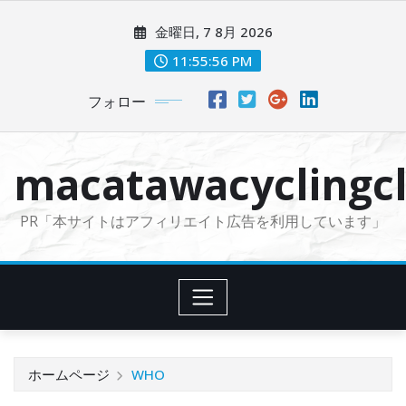
コ
金曜日, 7 8月 2026
ン
テ
11:55:57 PM
ン
フォロー
ツ
に
ス
macatawacyclingcl
キ
ッ
PR「本サイトはアフィリエイト広告を利用しています」
プ
ホームページ
WHO