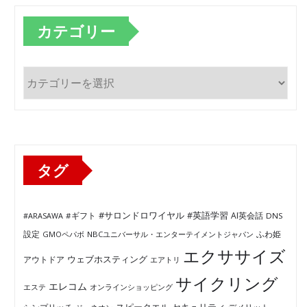
カテゴリー
カ
テ
ゴ
リ
ー
タグ
#サロンドロワイヤル
#英語学習
AI英会話
#ARASAWA
#ギフト
DNS
ふわ姫
設定
GMOペパボ
NBCユニバーサル・エンターテイメントジャパン
エクササイズ
ウェブホスティング
アウトドア
エアトリ
サイクリング
エレコム
エステ
オンラインショッピング