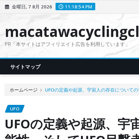
コ
金曜日, 7 8月 2026
11:18:56 PM
ン
テ
macatawacyclingcl
ン
ツ
PR「本サイトはアフィリエイト広告を利用しています」
に
ス
キ
サイトマップ
ッ
プ
ホームページ
UFOの定義や起源、宇宙人の存在についての
UFO
UFOの定義や起源、宇