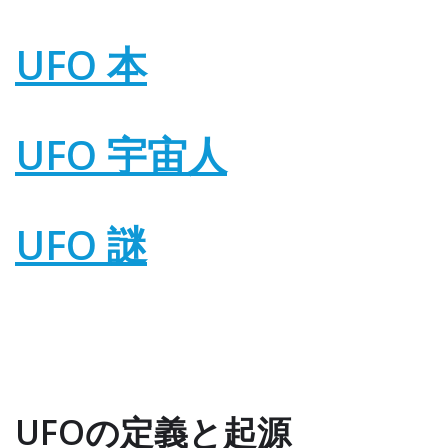
UFO 本
UFO 宇宙人
UFO 謎
UFOの定義と起源