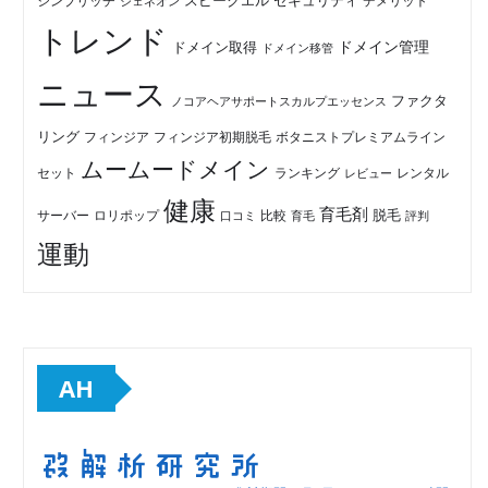
セキュリティ
スピークエル
デメリット
シンプリッチ
ジェネオン
トレンド
ドメイン管理
ドメイン取得
ドメイン移管
ニュース
ファクタ
ノコアヘアサポートスカルプエッセンス
リング
フィンジア初期脱毛
ボタニストプレミアムライン
フィンジア
ムームードメイン
セット
ランキング
レビュー
レンタル
健康
育毛剤
脱毛
ロリポップ
比較
サーバー
口コミ
評判
育毛
運動
AH