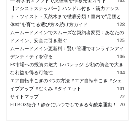
― 科学的メソッドで英語脳を作る完全ガイド
162
【アシストステッパー】ハンドル付き・筋力アシス
ト・ツイスト・天然木まで徹底分類！室内で“足腰と
体幹”を育てる選び方＆続け方ガイド
128
ムームードメインでスムーズな契約者変更：あなたの
ドメイン、安全に引き継ぐ
125
ムームードメイン更新料：賢い管理でオンラインアイ
デンティティを守る
106
FX市場への投資の魅力-レバレッジ: 少額の資金で大き
な利益を得る可能性
104
エア自転車こぎの3つの方法 #エア自転車こぎ #シェ
イプアップ #むくみ #ダイエット
101
サイトマップ
72
FITBOX紹介！静かにいつでもできる有酸素運動！
70