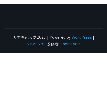
著作権表示 © 2025 | Powered by
WordPress
|
NewsExo
、投稿者:
ThemeArile