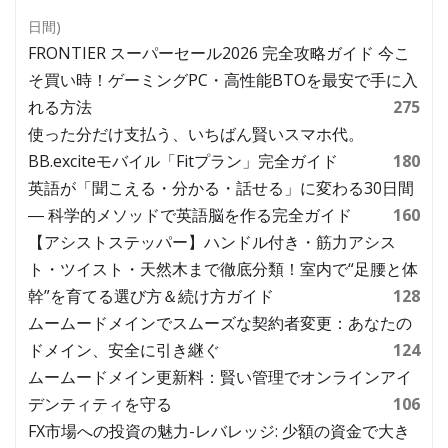
日間)
FRONTIER スーパーセール2026 完全攻略ガイド 今こ
そ買い時！ゲーミングPC・高性能BTOを最安で手に入
れる方法
275
使った分だけ支払う、いちばん賢いスマホ代。
BB.exciteモバイル「Fitプラン」完全ガイド
180
英語が「聞こえる・分かる・話せる」に変わる30日間
― 科学的メソッドで英語脳を作る完全ガイド
160
【アシストステッパー】ハンドル付き・筋力アシス
ト・ツイスト・天然木まで徹底分類！室内で“足腰と体
幹”を育てる選び方＆続け方ガイド
128
ムームードメインでスムーズな契約者変更：あなたの
ドメイン、安全に引き継ぐ
124
ムームードメイン更新料：賢い管理でオンラインアイ
デンティティを守る
106
FX市場への投資の魅力-レバレッジ: 少額の資金で大き