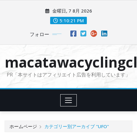
コ
金曜日, 7 8月 2026
ン
テ
5:10:23 PM
ン
フォロー
ツ
に
ス
macatawacyclingcl
キ
ッ
PR「本サイトはアフィリエイト広告を利用しています」
プ
ホームページ
カテゴリー別アーカイブ "UFO"