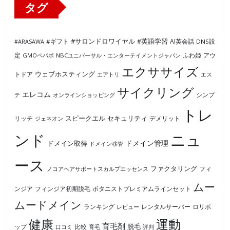
タグ
#サロンドロワイヤル
#英語学習
AI英会話
#ARASAWA
#ギフト
DNS設
ふわ姫
定
GMOペパボ
NBCユニバーサル・エンターテイメントジャパン
アウ
エクササイズ
ウェブホスティング
トドア
エアトリ
エス
サイクリング
エレコム
テ
オンラインショッピング
シンプ
トレ
セキュリティ
スピークエル
デメリット
リッチ
ジェネオン
ンド
ニュ
ドメイン管理
ドメイン取得
ドメイン移管
ース
ファクタリング
ノコアヘアサポートスカルプエッセンス
フィ
ムー
フィンジア初期脱毛
ボタニストプレミアムラインセット
ンジア
ムードメイン
ロリポ
ランキング
レビュー
レンタルサーバー
健康
運動
育毛剤
脱毛
ップ
比較
口コミ
評判
育毛