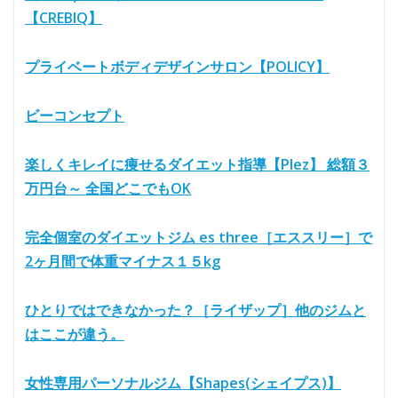
【CREBIQ】
プライベートボディデザインサロン【POLICY】
ビーコンセプト
楽しくキレイに痩せるダイエット指導【Plez】 総額３
万円台～ 全国どこでもOK
完全個室のダイエットジム es three［エススリー］で
2ヶ月間で体重マイナス１５kg
ひとりではできなかった？［ライザップ］他のジムと
はここが違う。
女性専用パーソナルジム【Shapes(シェイプス)】