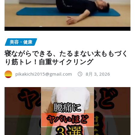
美容・健康
寝ながらできる、たるまない太ももづく
り筋トレ！自重サイクリング
pikakichi2015@gmail.com
8月 3, 2026