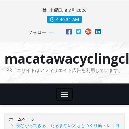
コ
土曜日, 8 8月 2026
ン
テ
4:40:33 AM
ン
フォロー
ツ
に
ス
macatawacyclingcl
キ
ッ
PR「本サイトはアフィリエイト広告を利用しています」
プ
ホームページ
寝ながらできる、たるまない太ももづくり筋トレ！自