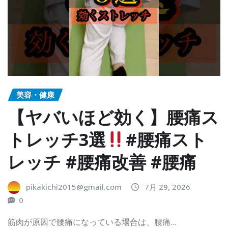
美容・健康
【ヤバいほど効く】腰痛ス
トレッチ3選
#腰痛スト
レッチ #腰痛改善 #腰痛
pikakichi2015@gmail.com
7月 29, 2026
0
筋肉が原因で腰痛になっている場合は、腰痛…