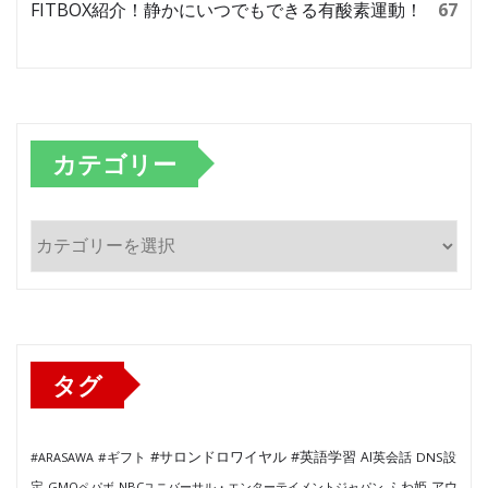
FITBOX紹介！静かにいつでもできる有酸素運動！
67
カテゴリー
カ
テ
ゴ
リ
ー
タグ
#サロンドロワイヤル
#英語学習
AI英会話
#ARASAWA
#ギフト
DNS設
ふわ姫
定
GMOペパボ
NBCユニバーサル・エンターテイメントジャパン
アウ