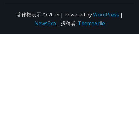
著作権表示 © 2025 | Powered by
WordPress
|
NewsExo
、投稿者:
ThemeArile