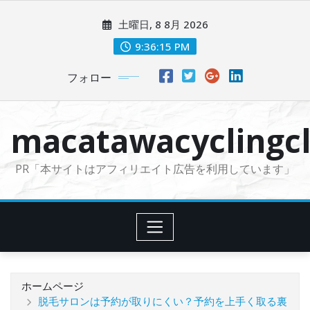
コ
土曜日, 8 8月 2026
ン
テ
9:36:16 PM
ン
フォロー
ツ
に
ス
macatawacyclingcl
キ
ッ
PR「本サイトはアフィリエイト広告を利用しています」
プ
ホームページ
脱毛サロンは予約が取りにくい？予約を上手く取る裏