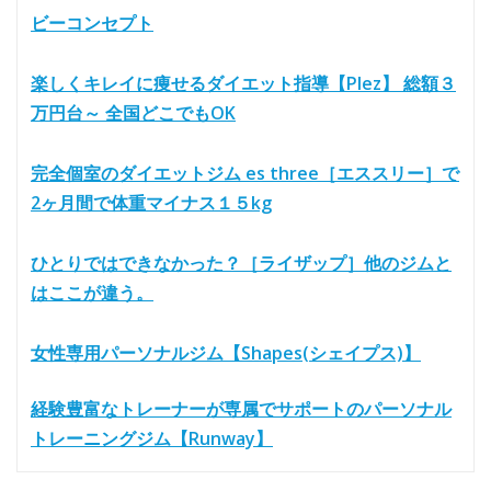
ビーコンセプト
楽しくキレイに痩せるダイエット指導【Plez】 総額３
万円台～ 全国どこでもOK
完全個室のダイエットジム es three［エススリー］で
2ヶ月間で体重マイナス１５kg
ひとりではできなかった？［ライザップ］他のジムと
はここが違う。
女性専用パーソナルジム【Shapes(シェイプス)】
経験豊富なトレーナーが専属でサポートのパーソナル
トレーニングジム【Runway】