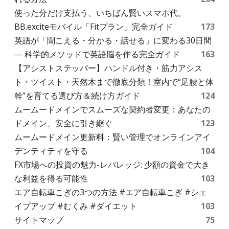
使った分だけ支払う、いちばん賢いスマホ代。
BB.exciteモバイル「Fitプラン」完全ガイド
173
英語が「聞こえる・分かる・話せる」に変わる30日間
― 科学的メソッドで英語脳を作る完全ガイド
163
【アシストステッパー】ハンドル付き・筋力アシス
ト・ツイスト・天然木まで徹底分類！室内で“足腰と体
幹”を育てる選び方＆続け方ガイド
124
ムームードメインでスムーズな契約者変更：あなたの
ドメイン、安全に引き継ぐ
123
ムームードメイン更新料：賢い管理でオンラインアイ
デンティティを守る
104
FX市場への投資の魅力-レバレッジ: 少額の資金で大き
な利益を得る可能性
103
エア自転車こぎの3つの方法 #エア自転車こぎ #シェ
イプアップ #むくみ #ダイエット
103
サイトマップ
75