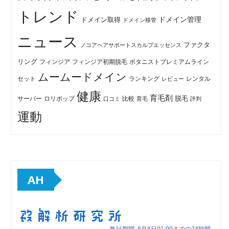
トレンド
ドメイン管理
ドメイン取得
ドメイン移管
ニュース
ファクタ
ノコアヘアサポートスカルプエッセンス
リング
フィンジア初期脱毛
ボタニストプレミアムライン
フィンジア
ムームードメイン
セット
ランキング
レビュー
レンタル
健康
育毛剤
脱毛
ロリポップ
比較
サーバー
口コミ
評判
育毛
運動
AH