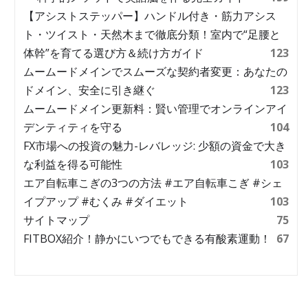
【アシストステッパー】ハンドル付き・筋力アシス
ト・ツイスト・天然木まで徹底分類！室内で“足腰と
体幹”を育てる選び方＆続け方ガイド
123
ムームードメインでスムーズな契約者変更：あなたの
ドメイン、安全に引き継ぐ
123
ムームードメイン更新料：賢い管理でオンラインアイ
デンティティを守る
104
FX市場への投資の魅力-レバレッジ: 少額の資金で大き
な利益を得る可能性
103
エア自転車こぎの3つの方法 #エア自転車こぎ #シェ
イプアップ #むくみ #ダイエット
103
サイトマップ
75
FITBOX紹介！静かにいつでもできる有酸素運動！
67