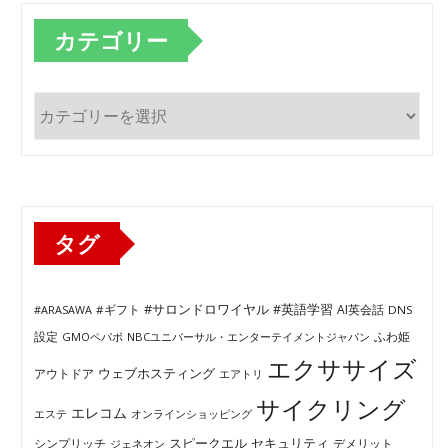
カテゴリー
カ
テ
ゴ
リ
ー
タグ
#サロンドロワイヤル
#英語学習
AI英会話
#ARASAWA
#ギフト
DNS
ふわ姫
設定
GMOペパボ
NBCユニバーサル・エンターテイメントジャパン
エクササイズ
ウェブホスティング
アウトドア
エアトリ
サイクリング
エレコム
エステ
オンラインショッピング
セキュリティ
スピークエル
デメリット
シンプリッチ
ジェネオン