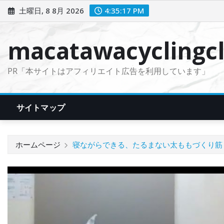
コ
土曜日, 8 8月 2026
4:35:18 PM
ン
テ
macatawacyclingcl
ン
ツ
PR「本サイトはアフィリエイト広告を利用しています」
に
ス
キ
サイトマップ
ッ
プ
ホームページ
寝ながらできる、たるまない太ももづくり筋