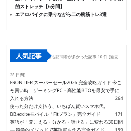
的ストレッチ【6分間】
エアロバイクに乗りながら二の腕筋トレ3選
人気記事
最も訪問者が多かった記事 10 件 (過去
28 日間)
FRONTIER スーパーセール2026 完全攻略ガイド 今こ
そ買い時！ゲーミングPC・高性能BTOを最安で手に
入れる方法
264
使った分だけ支払う、いちばん賢いスマホ代。
BB.exciteモバイル「Fitプラン」完全ガイド
171
英語が「聞こえる・分かる・話せる」に変わる30日間
― 科学的メソッドで英語脳を作る完全ガイド
159