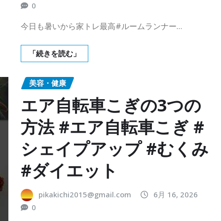
0
今日も暑いから家トレ最高#ルームランナー…
「続きを読む」
美容・健康
エア自転車こぎの3つの
方法 #エア自転車こぎ #
シェイプアップ #むくみ
#ダイエット
pikakichi2015@gmail.com
6月 16, 2026
0