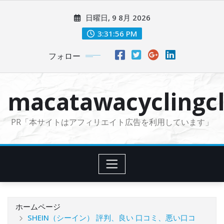
コ
日曜日, 9 8月 2026
ン
テ
3:31:57 PM
ン
フォロー
ツ
に
ス
macatawacyclingcl
キ
ッ
PR「本サイトはアフィリエイト広告を利用しています」
プ
ホームページ
SHEIN（シーイン） 評判、良い 口コミ、悪い口コ