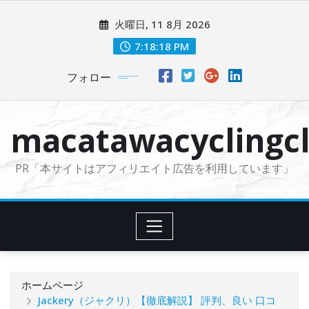
コ
火曜日, 11 8月 2026
ン
テ
7:18:19 PM
ン
フォロー
ツ
に
ス
macatawacyclingcl
キ
ッ
PR「本サイトはアフィリエイト広告を利用しています」
プ
ホームページ
Jackery（ジャクリ）【徹底解説】 評判、良い 口コ