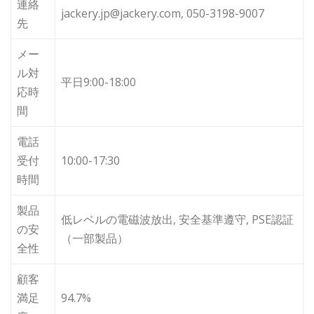
連絡
jackery.jp@jackery.com, 050-3198-9007
先
メー
ル対
平日9:00-18:00
応時
間
電話
受付
10:00-17:30
時間
製品
低レベルの電磁波放出, 安全基準遵守, PSE認証
の安
（一部製品）
全性
顧客
満足
94.7%