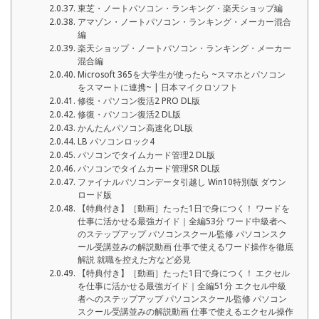
東芝・ノートパソコン・ランキング・楽天ショップ編
アマゾン・ノートパソコン・ランキング・メーカー混合
編
楽天ショップ・ノートパソコン・ランキング・メーカー
混合編
Microsoft 365を大学生が使ったら ~スマホとパソコン
をスマートに連携~ | 日本マイクロソフト
修復・パソコン復活2 PRO DL版
修復・パソコン復活2 DL版
かんたんパソコン高速化 DL版
LB パソコンロック4
パソコンでタイムカード管理2 DL版
パソコンでタイムカード管理SR DL版
ファイナルパソコンデータ引越し Win10特別版 ダウン
ロード版
【特典付き】［動画］たった1日で身につく！ ワードを
仕事に活かせる最強ガイド｜全編53分 ワード中級者へ
のステップアップ パソコンスクール監修 パソコンスク
ール受講並みの解説動画 仕事で使えるワード操作を徹底
解説 就職を控えた方など必見
【特典付き】［動画］たった1日で身につく！ エクセル
を仕事に活かせる最強ガイド｜全編51分 エクセル中級
者へのステップアップ パソコンスクール監修 パソコン
スクール受講並みの解説動画 仕事で使えるエクセル操作