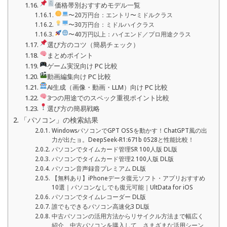
価格帯別おすすめモデル一覧
〜20万円台：エントリ〜ミドルクラス
〜30万円台：ミドルハイクラス
〜40万円以上：ハイエンド／プロ用途クラス
選び方のコツ（簡易チェック）
まとめポイント
ゲーム実況向け PC 比較
動画編集向け PC 比較
AI生成（画像・動画・LLM）向け PC 比較
3つの用途でのスペック重視ポイント比較
選び方の簡易戦略
「パソコン」の検索結果
WindowsパソコンでGPT OSSを動かす！ChatGPT風の出
力が出たョ。DeepSeek-R1:671b 0528と性能比較！
パソコンでタイムカード管理SR 100人版 DL版
パソコンでタイムカード管理2 100人版 DL版
パソコン音声録音プレミアム DL版
【無料あり】iPhoneデータ復元ソフト・アプリおすすめ
10選｜パソコンなしでも復元可能｜UltData for iOS
パソコンでタイムレコーダー DL版
誰でもできるパソコン高速化3 DL版
中古パソコンの活用方法からリサイクル方法まで幅広く
紹介、中古パソコンを購入して、さまざまな活用シーン