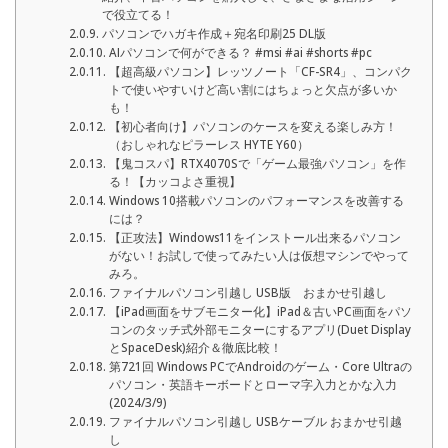
で役立てる！
パソコンでハガキ作成＋宛名印刷25 DL版
AIパソコンで何ができる？ #msi #ai #shorts #pc
【超高級パソコン】レッツノート「CF-SR4」、コンパク
トで使いやすいけど高い割にはちょっと欠点が多いか
も！
【初心者向け】パソコンのケースを変える楽しみ方！
（おしゃれなピラーレス HYTE Y60）
【鬼コスパ】RTX4070Sで「ゲーム最強パソコン」を作
る！【カッコよさ重視】
Windows 10搭載パソコンのパフォーマンスを改善する
には？
【正攻法】Windows11をインストール出来るパソコン
がない！お試しで使ってみたい人は仮想マシンでやって
みろ。
ファイナルパソコン引越し USB版 おまかせ引越し
【iPad画面をサブモニター化】iPad＆古いPC画面をパソ
コンのタッチ式外部モニターにするアプリ(Duet Display
とSpaceDesk)紹介＆徹底比較！
第721回 Windows PCでAndroidのゲーム・Core Ultraの
パソコン・英語キーボードとローマ字入力とかな入力
(2024/3/9)
ファイナルパソコン引越し USBケーブル おまかせ引越
し