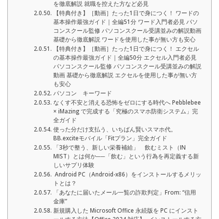
を徹底解説 就職を控えた方など必見
【特典付き】［動画］たった1日で身につく！ ワードの
基本操作最強ガイド｜全編51分 ワード入門者必見 パソ
コンスクール監修 パソコンスクール受講並みの解説動画
基礎から徹底解説 ワードを使用した事が無い方も安心
【特典付き】［動画］たった1日で身につく！ エクセル
の基本操作最強ガイド｜全編50分 エクセル入門者必見
パソコンスクール監修 パソコンスクール受講並みの解説
動画 基礎から徹底解説 エクセルを使用した事が無い方
も安心
パソコン キーワード
なくす不安と消える恐怖をゼロにする時代へ Pebblebee
× iMazing で完成する「究極のスマホ防衛システム」完
全ガイド
使った分だけ支払う、いちばん賢いスマホ代。
BB.exciteモバイル「Fitプラン」完全ガイド
「3秒で整う、新しい栄養補給」 飲むミスト（IN
MIST）とは何か──「飲む」という行為を再定義する新
しいサプリ体験
Android PC（Android-x86）をインストールするメリッ
トとは？
「あなたに届いたメール一覧の詐欺判定」From: “信用
金庫”
新規購入した Microsoft Office 永続版を PC にインスト