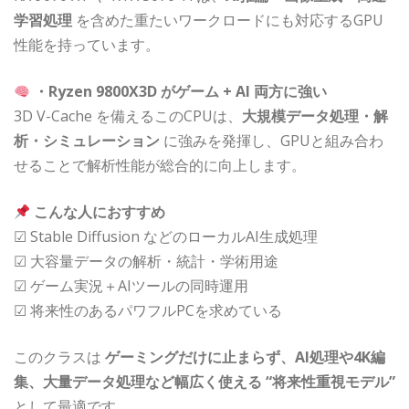
学習処理
を含めた重たいワークロードにも対応するGPU
性能を持っています。
・Ryzen 9800X3D がゲーム + AI 両方に強い
3D V-Cache を備えるこのCPUは、
大規模データ処理・解
析・シミュレーション
に強みを発揮し、GPUと組み合わ
せることで解析性能が総合的に向上します。
こんな人におすすめ
☑ Stable Diffusion などのローカルAI生成処理
☑ 大容量データの解析・統計・学術用途
☑ ゲーム実況＋AIツールの同時運用
☑ 将来性のあるパワフルPCを求めている
このクラスは
ゲーミングだけに止まらず、AI処理や4K編
集、大量データ処理など幅広く使える “将来性重視モデル”
として最適です。