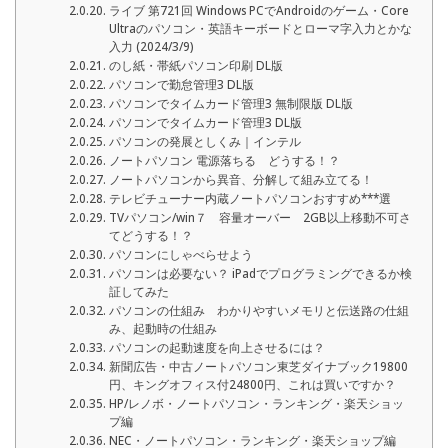
ライブ 第721回 Windows PCでAndroidのゲーム・Core
Ultraのパソコン・英語キーボードとローマ字入力とかな
入力 (2024/3/9)
のし紙・帯紙パソコン印刷 DL版
パソコンで勤怠管理3 DL版
パソコンでタイムカード管理3 無制限版 DL版
パソコンでタイムカード管理3 DL版
パソコンの発展としくみ｜インテル
ノートパソコン 電源落ちる どうする！？
ノートパソコンから異音、分解して組み立てる！
テレビチューナー内蔵ノートパソコンおすすめ***選
TVパソコン/win７ 容量オーバー 2GB以上移動不可さ
てどうする！？
パソコンにしゃべらせよう
パソコンは必要ない？ iPadでプログラミングできるか検
証してみた
パソコンの仕組み わかりやすいメモリと伝送路の仕組
み、起動時の仕組み
パソコンの起動速度を向上させるには？
新聞広告・中古ノートパソコン東芝ダイナブック19800
円、キングオフィス付24800円、これは買いですか？
HP/レノボ・ノートパソコン・ランキング・楽天ショッ
プ編
NEC・ノートパソコン・ランキング・楽天ショップ編