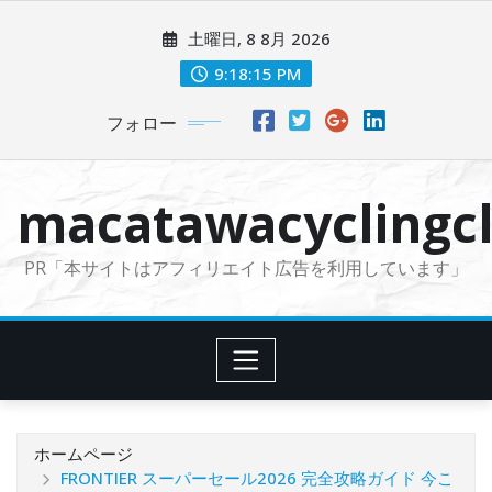
コ
土曜日, 8 8月 2026
ン
テ
9:18:16 PM
ン
フォロー
ツ
に
ス
macatawacyclingcl
キ
ッ
PR「本サイトはアフィリエイト広告を利用しています」
プ
ホームページ
FRONTIER スーパーセール2026 完全攻略ガイド 今こ