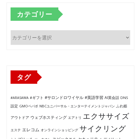
カテゴリー
カ
テ
ゴ
リ
ー
タグ
#サロンドロワイヤル
#英語学習
AI英会話
#ARASAWA
#ギフト
DNS
ふわ姫
設定
GMOペパボ
NBCユニバーサル・エンターテイメントジャパン
エクササイズ
ウェブホスティング
アウトドア
エアトリ
サイクリング
エレコム
エステ
オンラインショッピング