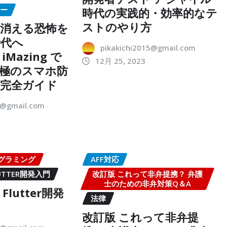
ター
時代の実践的・効率的なテ
ストのやり方
消える恐怖を
時代へ
pikakichi2015@gmail.com
 iMazing で
12月 25, 2023
極のスマホ防
」完全ガイド
5@gmail.com
グラミング
AFF対応
UTTER開発入門
改訂版 これって非弁提携？ 弁護
士のための非弁対策Q＆A
lutter開発
法律
改訂版 これって非弁提