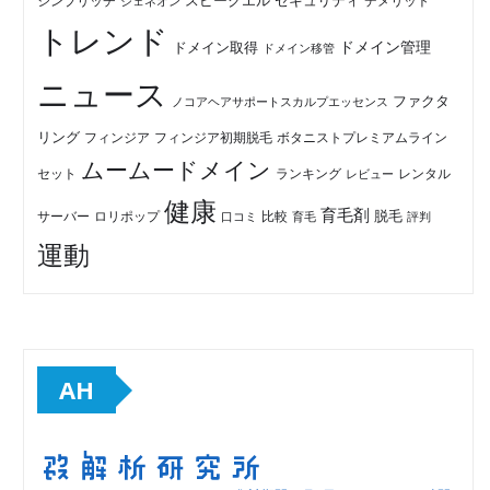
セキュリティ
スピークエル
デメリット
シンプリッチ
ジェネオン
トレンド
ドメイン管理
ドメイン取得
ドメイン移管
ニュース
ファクタ
ノコアヘアサポートスカルプエッセンス
リング
フィンジア初期脱毛
ボタニストプレミアムライン
フィンジア
ムームードメイン
セット
ランキング
レビュー
レンタル
健康
育毛剤
脱毛
ロリポップ
比較
サーバー
口コミ
評判
育毛
運動
AH