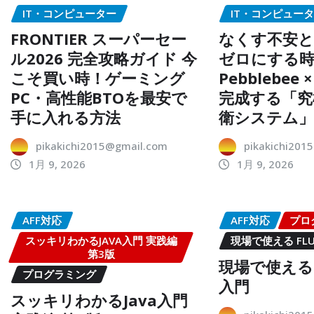
IT・コンピューター
IT・コンピュー
FRONTIER スーパーセー
なくす不安と
ル2026 完全攻略ガイド 今
ゼロにする
こそ買い時！ゲーミング
Pebblebee ×
PC・高性能BTOを最安で
完成する「究
手に入れる方法
衛システム
pikakichi2015@gmail.com
pikakichi201
1月 9, 2026
1月 9, 2026
AFF対応
AFF対応
プロ
スッキリわかるJAVA入門 実践編
現場で使える FL
第3版
現場で使える F
プログラミング
入門
スッキリわかるJava入門