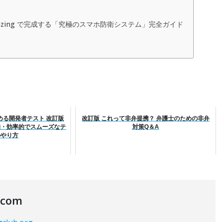
iMazing で完成する「究極のスマホ防衛システム」完全ガイド
める開発者テスト 改訂版
改訂版 これって非弁提携？ 弁護士のための非弁
的・効率的でスムーズなテ
対策Q＆A
のやり方
.com