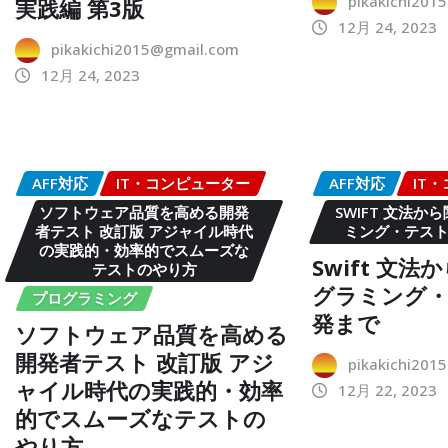
pikakichi201
実践編 第3版
12月 24, 2023
pikakichi2015@gmail.com
12月 24, 2023
AFF対応
IT・コンピューター
AFF対応
IT
ソフトウェア品質を高める開発
SWIFT 文法か
者テスト 改訂版 アジャイル時代
ミング・テス
の実践的・効率的でスムーズな
Swift 文
テストのやり方
グラミング
プログラミング
発まで
ソフトウェア品質を高める
開発者テスト 改訂版 アジ
pikakichi201
ャイル時代の実践的・効率
12月 22, 2023
的でスムーズなテストの
やり方