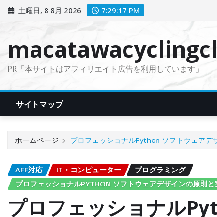
コ
土曜日, 8 8月 2026
7:29:18 PM
ン
テ
macatawacyclingcl
ン
ツ
PR「本サイトはアフィリエイト広告を利用しています」
に
ス
キ
サイトマップ
ッ
プ
ホームページ
プロフェッショナルPython ソフトウェア
AFF対応
IT・コンピューター
プログラミング
プロフェッショナルPYTHON ソフトウェアデザインの原則と
プロフェッショナルPyt