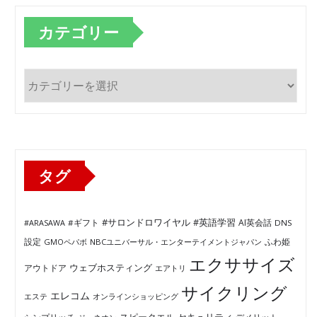
カテゴリー
カ
テ
ゴ
リ
ー
タグ
#サロンドロワイヤル
#英語学習
AI英会話
#ARASAWA
#ギフト
DNS
ふわ姫
設定
GMOペパボ
NBCユニバーサル・エンターテイメントジャパン
エクササイズ
ウェブホスティング
アウトドア
エアトリ
サイクリング
エレコム
エステ
オンラインショッピング