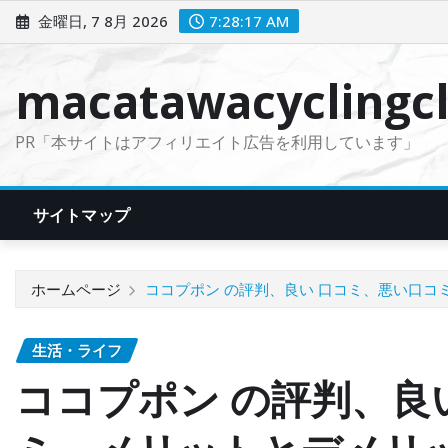
コ
金曜日, 7 8月 2026
7:28:18 AM
ン
テ
macatawacyclingcl
ン
ツ
PR「本サイトはアフィリエイト広告を利用しています」
に
ス
キ
サイトマップ
ッ
プ
ホームページ
ココプポン の評判、良い 口コミ、悪い口コ
生活・ライフ
ココプポン の評判、良