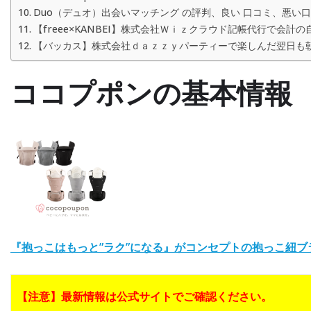
Duo（デュオ）出会いマッチング の評判、良い 口コミ、悪い
【freee×KANBEI】株式会社Ｗｉｚクラウド記帳代行で会
【バッカス】株式会社ｄａｚｚｙパーティーで楽しんだ翌日も
ココプポンの基本情報
『抱っこはもっと”ラク”になる』がコンセプトの抱っこ紐
【注意】最新情報は公式サイトでご確認ください。