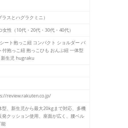
プラスとハグラクミニ）
女性（10代・20代・30代・40代）
シート抱っこ紐 コンパクト ショルダー バ
ート付抱っこ紐 抱っこひも おんぶ紐 一体型
生児 hugraku
eview.rakuten.co.jp/
型、新生児から最大20kgまで対応、多機
反発クッション使用、座面が広く、腰ベル
可能