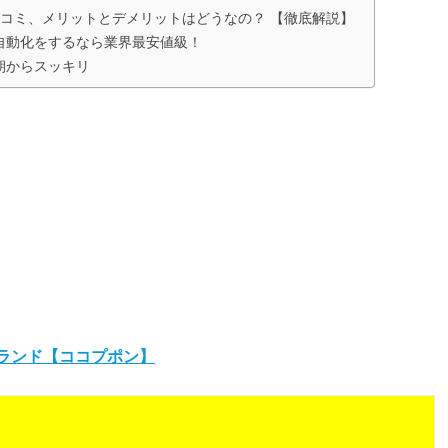
口コミ、メリットとデメリットはどうなの？ 【徹底解説】
計の自動化をするなら業界最安値級！
朝からスッキリ
ブランド【ココプポン】