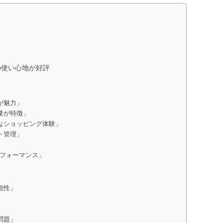
の使い心地が好評
が魅力」
量が特徴」
適なショッピング体験」
ト管理」
パフォーマンス」
」
能性」
問題」