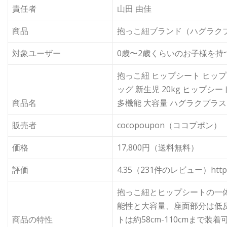
責任者
山田 由佳
商品
抱っこ紐ブランド（ハグラク
対象ユーザー
0歳〜2歳くらいのお子様を持つ
抱っこ紐 ヒップシート ヒップ
ッグ 新生児 20kg ヒップシ
商品名
多機能 大容量 ハグラクプラス 新
販売者
cocopoupon（ココプポン）
価格
17,800円（送料無料）
評価
4.35（231件のレビュー）https://r
抱っこ紐とヒップシートの一体
能性と大容量、座面部分は低
商品の特性
トは約58cm-110cmまで装着