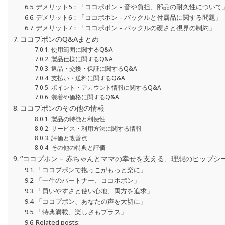
デメリット5：「ココポポン – 音や負担、部品の耐久性について
デメリット6：「ココポポン – バックルと付属品に関する問題」
デメリット7：「ココポポン – バックルの硬さと視界の制約」
ココプポンのQ&Aまとめ
使用範囲に関するQ&A
製品仕様に関するQ&A
返品・交換・保証に関するQ&A
支払い・送料に関するQ&A
ポイント・アカウント情報に関するQ&A
装着や価格に関するQ&A
ココプポンのその他の情報
製品の特徴と利便性
サービス・利用方法に関する情報
評価と改善点
その他の特典と評価
“ココプポン – 赤ちゃんとママの幸せを支える、理想のヒップシート
「ココプポンで抱っこがもっと楽に」
「一生のパートナー、ココポポン」
「買いやすさと使い心地、両方を追求」
「ココプポン、あなたの声を大切に」
「特典満載、楽しさもプラス」
Related posts: