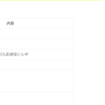
内容
3九産綱場ビル4F