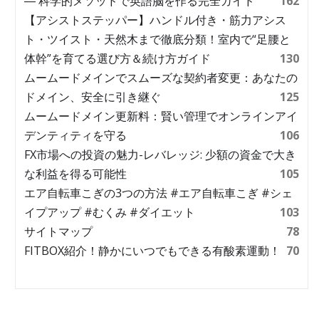
― 科学的メソッドで英語脳を作る完全ガイド
162
【アシストステッパー】ハンドル付き・筋力アシス
ト・ツイスト・天然木まで徹底分類！室内で“足腰と
体幹”を育てる選び方＆続け方ガイド
130
ムームードメインでスムーズな契約者変更：あなたの
ドメイン、安全に引き継ぐ
125
ムームードメイン更新料：賢い管理でオンラインアイ
デンティティを守る
106
FX市場への投資の魅力-レバレッジ: 少額の資金で大き
な利益を得る可能性
105
エア自転車こぎの3つの方法 #エア自転車こぎ #シェ
イプアップ #むくみ #ダイエット
103
サイトマップ
78
FITBOX紹介！静かにいつでもできる有酸素運動！
70