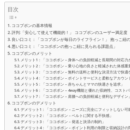
目次
ココプポンの基本情報
評判:「安心して使えて機能的！」 ココプポンのユーザー満足度
良い口コミ：「ココプポンが毎日のライフライン！」 抱っこ紐
悪い口コミ：「ココポポンの抱っこ紐に見られる課題点」
ココプポンのメリット
メリット1：「ココポポン – 身体への負担軽減と長期間の対応力
メリット2：「ココポポン – 乗り心地の良さと軽減された体感重
メリット3：「ココポポン – 無料の送料と便利な決済方法で快
メリット4：「ココポポン – ポイントサービスと柔軟なアカウン
メリット5：「ココポポン – 赤ちゃんとママの快適さを追求」
メリット6：「ココポポン – 4way機能と優れた収納性、コスト
メリット7：「ココポポン – 肩腰への負担軽減と便利なデザイン
ココプポンのデメリット
デメリット1：「ココポポン – ニーズに完全にフィットしない可
デメリット2：「ココポポン – ベルトに関する不快感」
デメリット3：「ココポポン – 発送と決済の制約」
デメリット4：「ココポポン – ポイント利用の制限と収納設計の