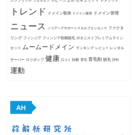
セキュリティ
スピークエル
デメリット
シンプリッチ
ジェネオン
トレンド
ドメイン管理
ドメイン取得
ドメイン移管
ニュース
ファクタ
ノコアヘアサポートスカルプエッセンス
リング
フィンジア初期脱毛
ボタニストプレミアムライン
フィンジア
ムームードメイン
セット
ランキング
レビュー
レンタル
健康
育毛剤
脱毛
ロリポップ
比較
サーバー
口コミ
評判
育毛
運動
AH