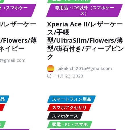
以外（スマホケー
専用品・IOS以外（スマホケー
）
ス）
e II/レザーケー
Xperia Ace II/レザーケー
ス/手帳
m/Flowers/薄
型/UltraSlim/Flowers/薄
/ネイビー
型/磁石付き/ディープピン
ク
5@gmail.com
pikakichi2015@gmail.com
11月 23, 2023
用品
スマートフォン用品
リ
スマホアクセサリ
スマホケース
ホ
家電・PC・スマホ