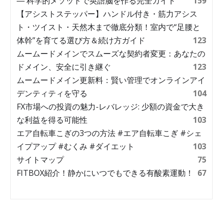
― 科学的メソッドで英語脳を作る完全ガイド
159
【アシストステッパー】ハンドル付き・筋力アシス
ト・ツイスト・天然木まで徹底分類！室内で“足腰と
体幹”を育てる選び方＆続け方ガイド
123
ムームードメインでスムーズな契約者変更：あなたの
ドメイン、安全に引き継ぐ
123
ムームードメイン更新料：賢い管理でオンラインアイ
デンティティを守る
104
FX市場への投資の魅力-レバレッジ: 少額の資金で大き
な利益を得る可能性
103
エア自転車こぎの3つの方法 #エア自転車こぎ #シェ
イプアップ #むくみ #ダイエット
103
サイトマップ
75
FITBOX紹介！静かにいつでもできる有酸素運動！
67