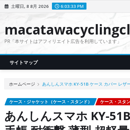
コ
土曜日, 8 8月 2026
6:03:34 PM
ン
テ
macatawacyclingcl
ン
ツ
PR「本サイトはアフィリエイト広告を利用しています」
に
ス
キ
サイトマップ
ッ
プ
ホームページ
あんしんスマホ KY-51B ケース カバー レ
ケース・ジャケット（ケース・スタンド）
ケース・スタ
あんしんスマホ KY-51