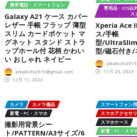
携帯電話・スマートフォン
専用品・IOS
ス
Galaxy A21 ケース カバー
レザー 手帳 フラップ 薄型
Xperia Ac
スリム カードポケット マ
ス/手帳
グネット スタンド ストラ
型/UltraSli
ップホール付 花柄 かわい
型/磁石付き
い おしゃれ ネイビー
pikakichi201
11月 23, 2023
pikakichi2015@gmail.com
12月 11, 2023
カメラ
カメラ備品
スマートフォン
家電・PC・スマホ
スマホアクセサ
スマホケース
撮影用背景シー
家電・PC・スマ
ト/PATTERN/A3サイズ/6