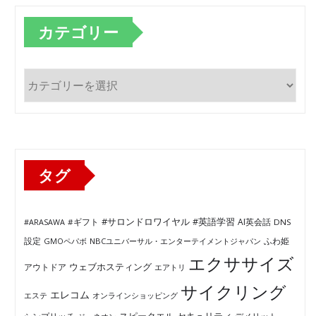
カテゴリー
カ
テ
ゴ
リ
ー
タグ
#サロンドロワイヤル
#英語学習
AI英会話
#ARASAWA
#ギフト
DNS
ふわ姫
設定
GMOペパボ
NBCユニバーサル・エンターテイメントジャパン
エクササイズ
ウェブホスティング
アウトドア
エアトリ
サイクリング
エレコム
エステ
オンラインショッピング