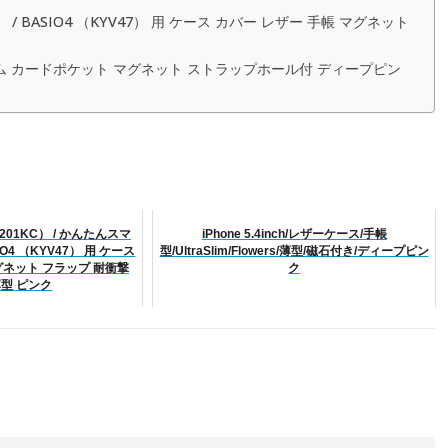
 / BASIO4 （KYV47） 用 ケース カバー レザー 手帳 マグネット
柄 スリム カードポケット マグネット ストラップホール付 ディープピン
01KC） / かんたんスマ
iPhone 5.4inch/レザーケース/手帳
SIO4 （KYV47） 用 ケース
型/UltraSlim/Flowers/薄型/磁石付き/ディープピン
グネット フラップ 耐衝撃
ク
薄型 ピンク