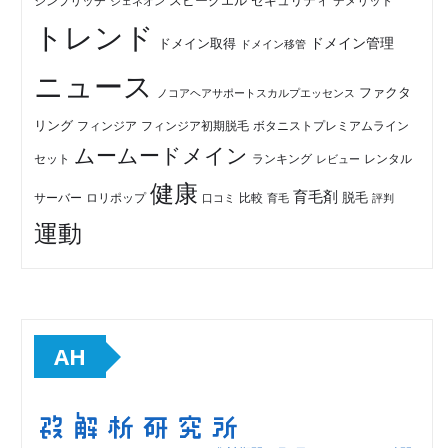
セキュリティ
スピークエル
デメリット
シンプリッチ
ジェネオン
トレンド
ドメイン管理
ドメイン取得
ドメイン移管
ニュース
ファクタ
ノコアヘアサポートスカルプエッセンス
リング
フィンジア初期脱毛
ボタニストプレミアムライン
フィンジア
ムームードメイン
セット
ランキング
レビュー
レンタル
健康
育毛剤
脱毛
ロリポップ
比較
サーバー
口コミ
評判
育毛
運動
AH