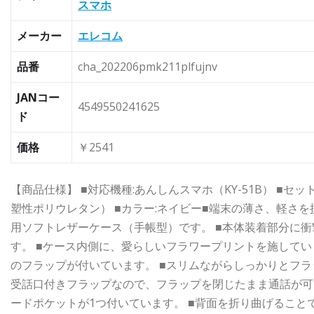
スマホ
メーカー
エレコム
品番
cha_202206pmk211plfujnv
JANコー
4549550241625
ド
価格
￥2541
【商品仕様】 ■対応機種:あんしんスマホ（KY-51B） ■セッ
塑性ポリウレタン） ■カラー:ネイビー■端末の薄さ、軽さを
用ソフトレザーケース（手帳型）です。 ■本体装着部分に衝
す。 ■ケース内側に、愛らしいフラワープリントを施してい
のフラップが付いています。 ■スリムながらしっかりとフラ
受話口付きフラップなので、フラップを閉じたまま通話が可
ードポケットが1つ付いています。 ■背面を折り曲げるこ