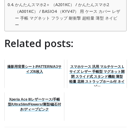
かんたんスマホ2＋ （A201KC） / かんたんスマホ2
（A001KC） / BASIO4 （KYV47） 用 ケース カバー レザ
ー 手帳 マグネット フラップ 耐衝撃 超軽量 薄型 ネイビ
ー
Related posts:
撮影用背景シート/PATTERN/A3サ
スマホケース 汎用 マルチケース L
イズ/6枚入
サイズ レザー 手帳型 マグネット開
閉 スライド式 スタンド機能 薄型
軽量 花柄 ストラップホール付 ネイ
ビー
Xperia Ace II/レザーケース/手帳
型/UltraSlim/Flowers/薄型/磁石付
き/ディープピンク