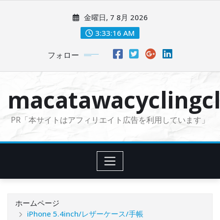
コ
金曜日, 7 8月 2026
ン
テ
3:33:17 AM
ン
フォロー
ツ
に
ス
macatawacyclingcl
キ
ッ
PR「本サイトはアフィリエイト広告を利用しています」
プ
ホームページ
iPhone 5.4inch/レザーケース/手帳