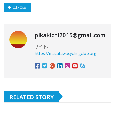
エレコム
pikakichi2015@gmail.com
サイト:
https://macatawacyclingclub.org
RELATED STORY