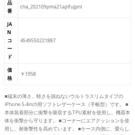
品
cha_202109pma21aplfujpnl
番
JA
N
コ
4549550221887
ー
ド
価
￥1958
格
■端末の薄さ、軽さを損ねないウルトラスリムタイプの
iPhone 5.4inch用ソフトレザーケース（手帳型）です。 ■
本体装着部分に衝撃を吸収するTPU素材を使用し、機器本
体を衝撃から守ります。 ■コーナーにエアクッションを使
用し、耐衝撃性を高めています。 ■ケース内側に、愛らし