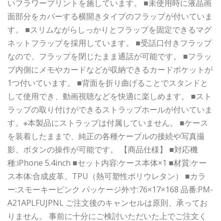
いフラワープリントを施しています。 ■未使用時に液晶画
面部分をカバーする横開きタイプのフラップが付いていま
す。 ■スリムながらしっかりとフラップを固定できるマグ
ネットフラップを採用しています。 ■受話口付きフラップ
なので、フラップを閉じたまま通話が可能です。 ■フラッ
プ内側にメモやカードなどが収納できるカードポケットが
1つ付いています。 ■背面を折り曲げることでスタンドと
して使用でき、動画視聴などを快適に楽しめます。 ■スト
ラップの取り付けができるストラップホールが付いていま
す。※本製品にストラップは付属していません。 ■ケース
を装着したままで、純正の各種ケーブルの接続や写真撮
影、ボタンの操作が可能です。 【商品仕様】 ■対応機
種:iPhone 5.4inch ■セット内容:ケース本体×1 ■材質:ケー
ス本体:合成皮革、TPU（熱可塑性ポリウレタン） ■カラ
ー:スモーキーピンク パッケージ外寸:76×17×168 品番:PM-
A21APLFUJPNL ご注文後のキャンセルは原則、承ってお
りません。 事前に十分にご検討いただいた上でご注文く