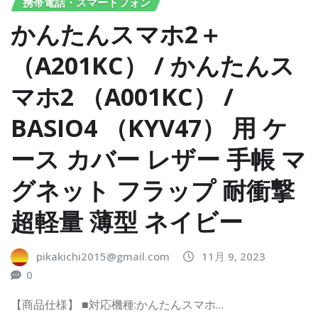
携帯電話・スマートフォン
かんたんスマホ2＋
（A201KC） / かんたんス
マホ2 （A001KC） /
BASIO4 （KYV47） 用 ケ
ース カバー レザー 手帳 マ
グネット フラップ 耐衝撃
超軽量 薄型 ネイビー
pikakichi2015@gmail.com
11月 9, 2023
0
【商品仕様】 ■対応機種:かんたんスマホ…