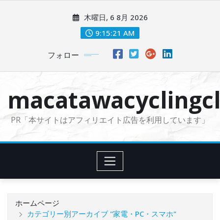
コ
木曜日, 6 8月 2026
ン
テ
9:15:22 AM
ン
フォロー
ツ
に
ス
macatawacyclingcl
キ
ッ
PR「本サイトはアフィリエイト広告を利用しています」
プ
ホームページ
カテゴリー別アーカイブ "家電・PC・スマホ"