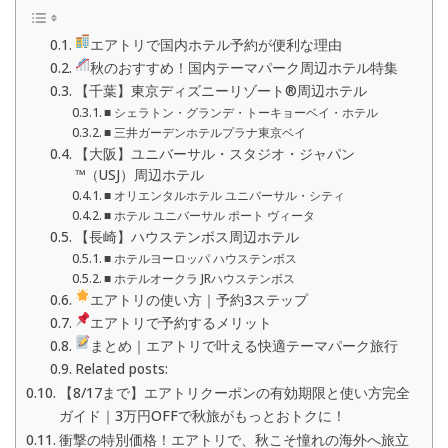
エアトリで国内ホテル予約が便利な理由
秋のおすすめ！国内テーマパーク周辺ホテル特集
【千葉】東京ディズニーリゾート®周辺ホテル
■ シェラトン・グランデ・トーキョーベイ・ホテル
■ 三井ガーデンホテルプラナ東京ベイ
【大阪】ユニバーサル・スタジオ・ジャパン
™（USJ）周辺ホテル
■ オリエンタルホテル ユニバーサル・シティ
■ ホテル ユニバーサル ポート ヴィータ
【長崎】ハウステンボス周辺ホテル
■ ホテルヨーロッパ ハウステンボス
■ ホテルオークラ JRハウステンボス
エアトリの使い方｜予約3ステップ
エアトリで予約するメリット
まとめ｜エアトリで叶える快適テーマパーク旅行
Related posts:
【8/17まで】エアトリクーポンの有効期限と使い方完全
ガイド｜3万円OFFで秋旅がもっとおトクに！
衝撃の特別価格！エアトリで、秋こそ憧れの海外へ旅立