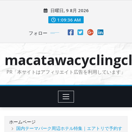
コ
日曜日, 9 8月 2026
ン
テ
1:09:38 AM
ン
フォロー
ツ
に
ス
macatawacyclingcl
キ
ッ
PR「本サイトはアフィリエイト広告を利用しています」
プ
ホームページ
国内テーマパーク周辺ホテル特集｜エアトリで予約す