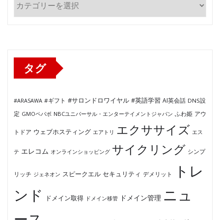
テ
ゴ
リ
ー
タグ
#サロンドロワイヤル
#英語学習
AI英会話
#ARASAWA
#ギフト
DNS設
ふわ姫
定
GMOペパボ
NBCユニバーサル・エンターテイメントジャパン
アウ
エクササイズ
ウェブホスティング
トドア
エアトリ
エス
サイクリング
エレコム
テ
オンラインショッピング
シンプ
トレ
セキュリティ
スピークエル
デメリット
リッチ
ジェネオン
ンド
ニュ
ドメイン管理
ドメイン取得
ドメイン移管
ース