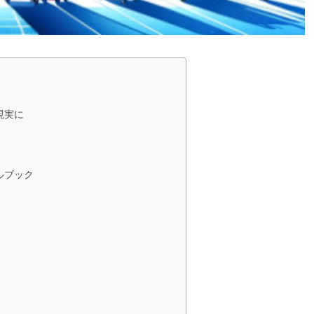
現実に
ルブック