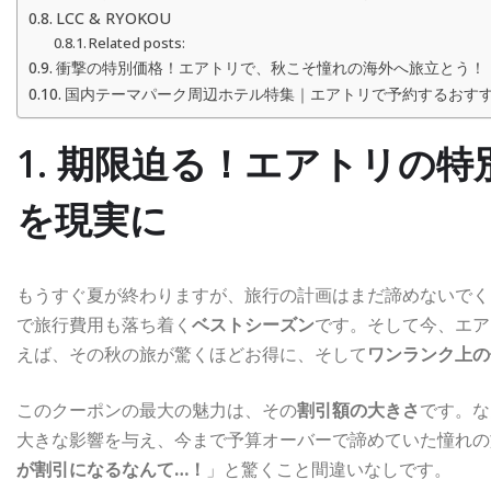
LCC & RYOKOU
Related posts:
衝撃の特別価格！エアトリで、秋こそ憧れの海外へ旅立とう！
国内テーマパーク周辺ホテル特集｜エアトリで予約するおすす
1. 期限迫る！エアトリの
を現実に
もうすぐ夏が終わりますが、旅行の計画はまだ諦めないでく
で旅行費用も落ち着く
ベストシーズン
です。そして今、エア
えば、その秋の旅が驚くほどお得に、そして
ワンランク上の
このクーポンの最大の魅力は、その
割引額の大きさ
です。な
大きな影響を与え、今まで予算オーバーで諦めていた憧れの
が割引になるなんて…！
」と驚くこと間違いなしです。