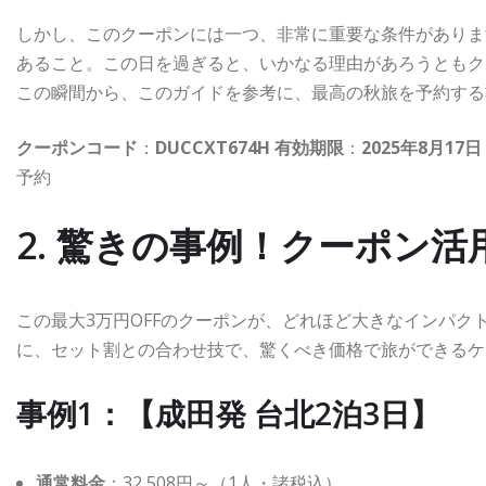
しかし、このクーポンには一つ、非常に重要な条件がありま
あること。この日を過ぎると、いかなる理由があろうともク
この瞬間から、このガイドを参考に、最高の秋旅を予約する
クーポンコード
：
DUCCXT674H
有効期限
：
2025年8月17
予約
2. 驚きの事例！クーポン
この最大3万円OFFのクーポンが、どれほど大きなインパ
に、セット割との合わせ技で、驚くべき価格で旅ができるケ
事例1：【成田発 台北2泊3日】
通常料金
：32,508円～（1人・諸税込）