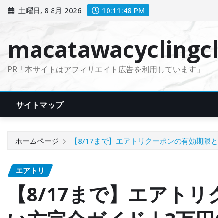
コ
土曜日, 8 8月 2026
10:11:49 PM
ン
テ
macatawacyclingcl
ン
ツ
PR「本サイトはアフィリエイト広告を利用しています」
に
ス
キ
サイトマップ
ッ
プ
ホームページ
【8/17まで】エアトリクーポンの有効期限
エアトリ
【8/17まで】エアト