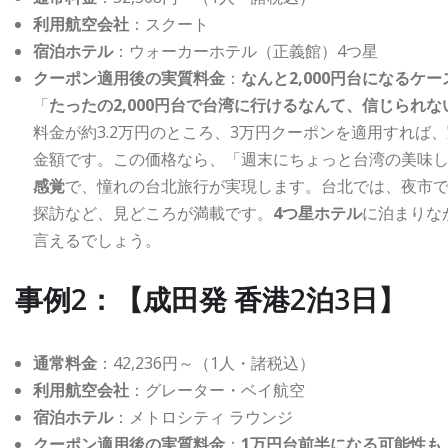
利用航空会社
：スクート
宿泊ホテル
：ウォーカーホテル（正義館）4つ星
クーポン適用後の実質料金
：
なんと2,000円台になるケ
「
たったの2,000円台で台湾に行けるなんて、信じられな
料金が約3.2万円のところ、3万円クーポンを適用すれば、
金額です。この価格なら、「週末にちょっと台湾の美味
感覚
で、憧れの台北旅行が実現します。台北では、夜市
探訪など、見どころが満載です。
4つ星ホテル
に泊まりな
言えるでしょう。
事例2：【成田発 香港2泊3日】
通常料金
：42,236円～（1人・諸税込）
利用航空会社
：グレーター・ベイ航空
宿泊ホテル
：メトロシティ ラウンジ
クーポン適用後の実質料金
：
1万円台前半になる可能性も