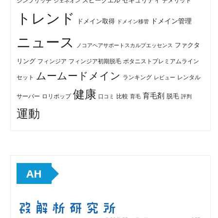
セキュリティ
スピークエル
デメリット
シンプリッチ
ジェネオン
トレンド
ドメイン管理
ドメイン取得
ドメイン移管
ニュース
ファクタ
ノコアヘアサポートスカルプエッセンス
リング
フィンジア初期脱毛
ボタニストプレミアムライン
フィンジア
ムームードメイン
セット
ランキング
レビュー
レンタル
健康
育毛剤
脱毛
ロリポップ
比較
サーバー
口コミ
評判
育毛
運動
AH