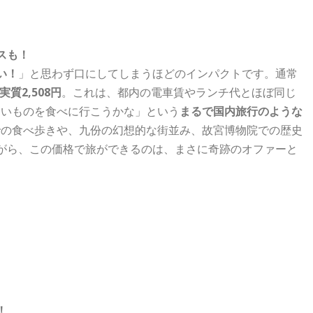
ースも！
い！
」と思わず口にしてしまうほどのインパクトです。通常
実質2,508円
。これは、都内の電車賃やランチ代とほぼ同じ
しいものを食べに行こうかな」という
まるで国内旅行のような
での食べ歩きや、九份の幻想的な街並み、故宮博物院での歴史
がら、この価格で旅ができるのは、まさに奇跡のオファーと
！