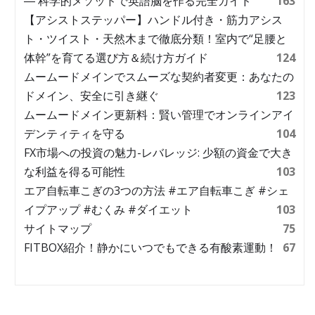
― 科学的メソッドで英語脳を作る完全ガイド
163
【アシストステッパー】ハンドル付き・筋力アシス
ト・ツイスト・天然木まで徹底分類！室内で“足腰と
体幹”を育てる選び方＆続け方ガイド
124
ムームードメインでスムーズな契約者変更：あなたの
ドメイン、安全に引き継ぐ
123
ムームードメイン更新料：賢い管理でオンラインアイ
デンティティを守る
104
FX市場への投資の魅力-レバレッジ: 少額の資金で大き
な利益を得る可能性
103
エア自転車こぎの3つの方法 #エア自転車こぎ #シェ
イプアップ #むくみ #ダイエット
103
サイトマップ
75
FITBOX紹介！静かにいつでもできる有酸素運動！
67