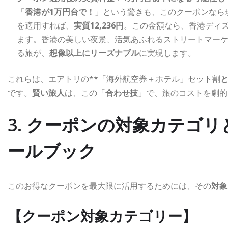
「
香港が1万円台で！
」という驚きも、このクーポンなら現
を適用すれば、
実質12,236円
。この金額なら、香港ディ
ます。香港の美しい夜景、活気あふれるストリートマー
る旅が、
想像以上にリーズナブル
に実現します。
これらは、エアトリの**「海外航空券＋ホテル」セット割
です。
賢い旅人
は、この「
合わせ技
」で、旅のコストを劇的
3. クーポンの対象カテゴ
ールブック
このお得なクーポンを最大限に活用するためには、その
対象
【クーポン対象カテゴリー】