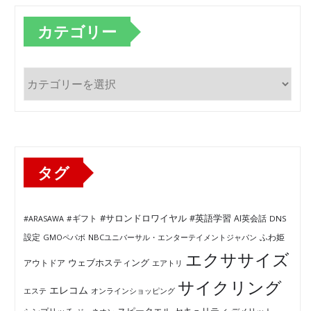
カテゴリー
カ
テ
ゴ
リ
ー
タグ
#サロンドロワイヤル
#英語学習
AI英会話
#ARASAWA
#ギフト
DNS
ふわ姫
設定
GMOペパボ
NBCユニバーサル・エンターテイメントジャパン
エクササイズ
ウェブホスティング
アウトドア
エアトリ
サイクリング
エレコム
エステ
オンラインショッピング