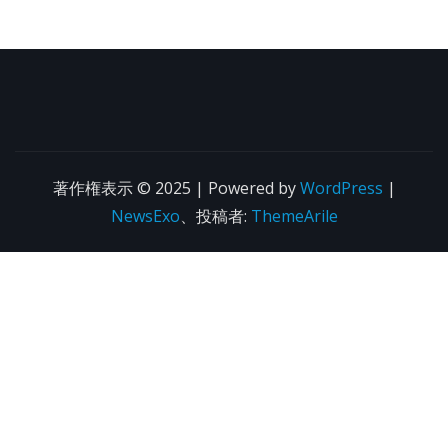
著作権表示 © 2025 | Powered by
WordPress
|
NewsExo
、投稿者:
ThemeArile