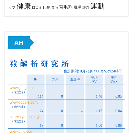
健康
運動
育毛剤
脱毛
ップ
比較
口コミ
評判
育毛
AH