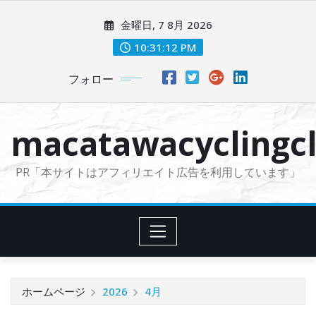
コ
金曜日, 7 8月 2026
ン
テ
10:31:13 PM
ン
フォロー
ツ
に
ス
macatawacyclingcl
キ
ッ
PR「本サイトはアフィリエイト広告を利用しています」
プ
ホームページ
2026
4月