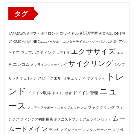
ー
タグ
#サロンドロワイヤル
#英語学習
AI英会話
#ARASAWA
#ギフト
DNS設
ふわ姫
定
GMOペパボ
NBCユニバーサル・エンターテイメントジャパン
アウ
エクササイズ
ウェブホスティング
トドア
エアトリ
エス
サイクリング
エレコム
テ
オンラインショッピング
シンプ
トレ
セキュリティ
スピークエル
デメリット
リッチ
ジェネオン
ンド
ニュ
ドメイン管理
ドメイン取得
ドメイン移管
ース
ファクタリング
ノコアヘアサポートスカルプエッセンス
フィ
ムー
フィンジア初期脱毛
ボタニストプレミアムラインセット
ンジア
ムードメイン
ロリポ
ランキング
レビュー
レンタルサーバー