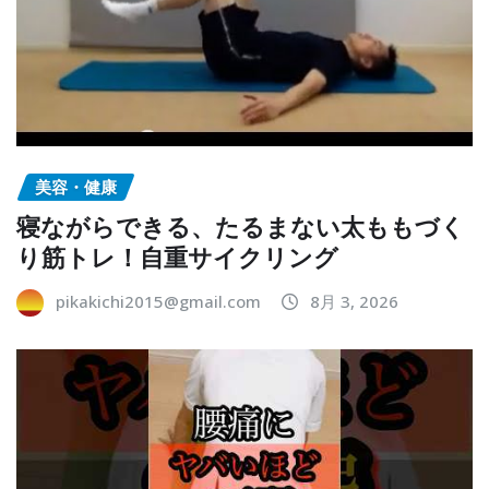
美容・健康
寝ながらできる、たるまない太ももづく
り筋トレ！自重サイクリング
pikakichi2015@gmail.com
8月 3, 2026