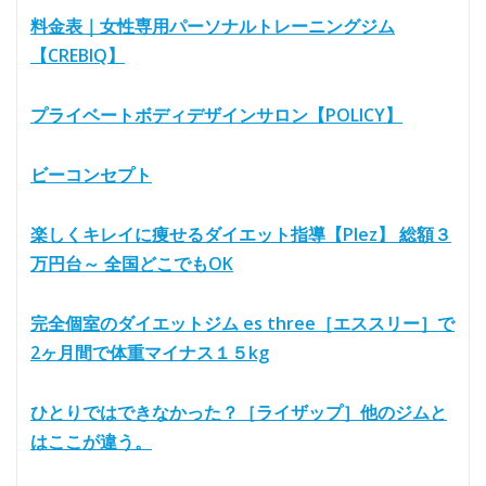
料金表｜女性専用パーソナルトレーニングジム
【CREBIQ】
プライベートボディデザインサロン【POLICY】
ビーコンセプト
楽しくキレイに痩せるダイエット指導【Plez】 総額３
万円台～ 全国どこでもOK
完全個室のダイエットジム es three［エススリー］で
2ヶ月間で体重マイナス１５kg
ひとりではできなかった？［ライザップ］他のジムと
はここが違う。