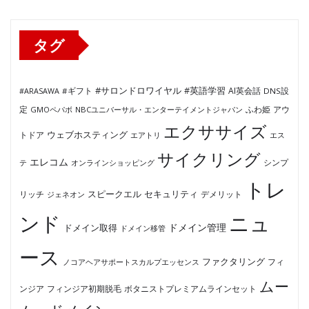
リ
ー
タグ
#サロンドロワイヤル
#英語学習
AI英会話
#ARASAWA
#ギフト
DNS設
ふわ姫
定
GMOペパボ
NBCユニバーサル・エンターテイメントジャパン
アウ
エクササイズ
ウェブホスティング
トドア
エアトリ
エス
サイクリング
エレコム
テ
オンラインショッピング
シンプ
トレ
セキュリティ
スピークエル
デメリット
リッチ
ジェネオン
ンド
ニュ
ドメイン管理
ドメイン取得
ドメイン移管
ース
ファクタリング
ノコアヘアサポートスカルプエッセンス
フィ
ムー
フィンジア初期脱毛
ボタニストプレミアムラインセット
ンジア