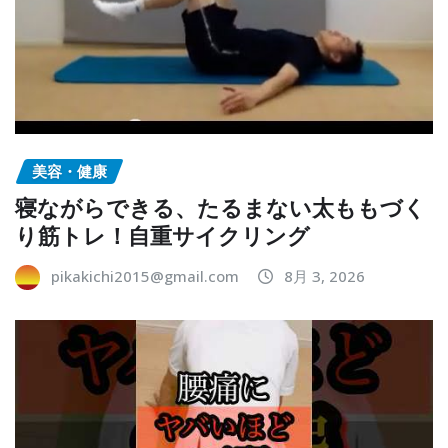
美容・健康
寝ながらできる、たるまない太ももづく
り筋トレ！自重サイクリング
pikakichi2015@gmail.com
8月 3, 2026