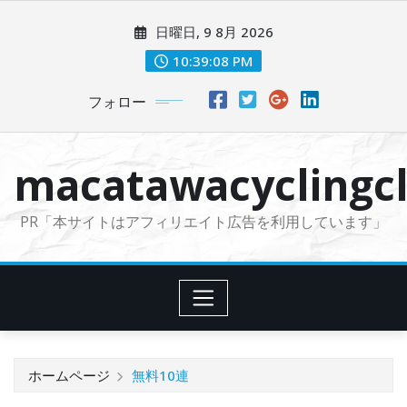
コ
日曜日, 9 8月 2026
ン
テ
10:39:09 PM
ン
フォロー
ツ
に
ス
macatawacyclingcl
キ
ッ
PR「本サイトはアフィリエイト広告を利用しています」
プ
ホームページ
無料10連