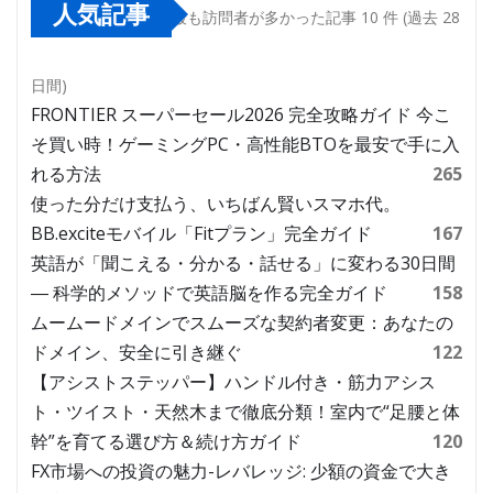
人気記事
最も訪問者が多かった記事 10 件 (過去 28
日間)
FRONTIER スーパーセール2026 完全攻略ガイド 今こ
そ買い時！ゲーミングPC・高性能BTOを最安で手に入
れる方法
265
使った分だけ支払う、いちばん賢いスマホ代。
BB.exciteモバイル「Fitプラン」完全ガイド
167
英語が「聞こえる・分かる・話せる」に変わる30日間
― 科学的メソッドで英語脳を作る完全ガイド
158
ムームードメインでスムーズな契約者変更：あなたの
ドメイン、安全に引き継ぐ
122
【アシストステッパー】ハンドル付き・筋力アシス
ト・ツイスト・天然木まで徹底分類！室内で“足腰と体
幹”を育てる選び方＆続け方ガイド
120
FX市場への投資の魅力-レバレッジ: 少額の資金で大き