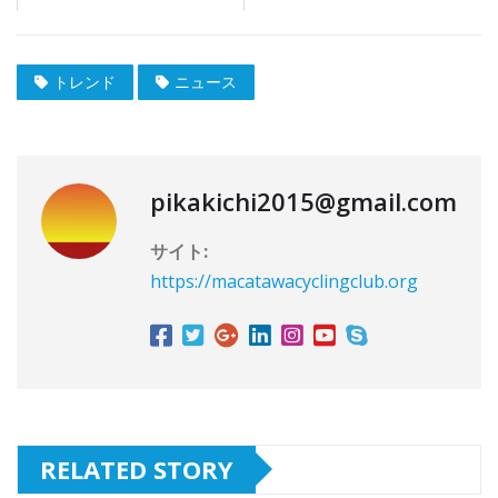
トレンド
ニュース
pikakichi2015@gmail.com
サイト:
https://macatawacyclingclub.org
RELATED STORY