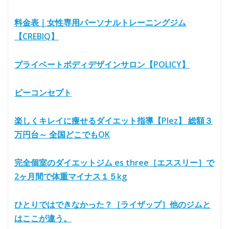
料金表｜女性専用パーソナルトレーニングジム
【CREBIQ】
プライベートボディデザインサロン【POLICY】
ビーコンセプト
楽しくキレイに痩せるダイエット指導【Plez】 総額３
万円台～ 全国どこでもOK
完全個室のダイエットジム es three［エススリー］で
2ヶ月間で体重マイナス１５kg
ひとりではできなかった？［ライザップ］他のジムと
はここが違う。